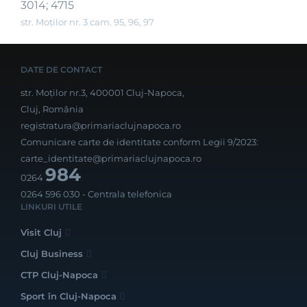
3014; 4715
str. Moților nr. 3 cam. 95, 96, 97
DATE DE CONTACT
str. Moților nr.3, 400001 Cluj-Napoca,
Cluj, România
registratura@primariaclujnapoca.ro
Comunicare carte de identitate conform Legii 9/2023:
carte_identitate@primariaclujnapoca.ro
984
0264
0264 596 030
- Centrala telefonica
LINKURI UTILE
Visit Cluj
Cluj Business
CTP Cluj-Napoca
Sport în Cluj-Napoca