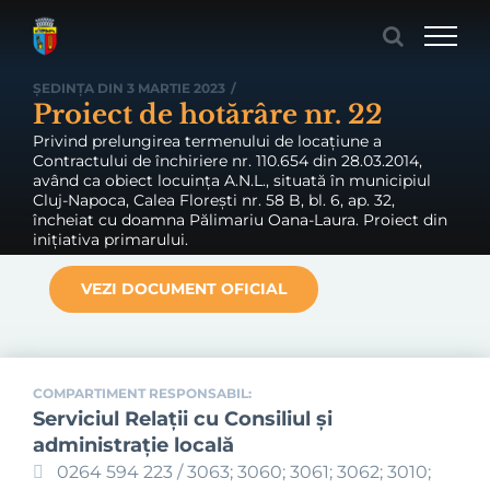
Skip
to
content
ȘEDINȚA DIN 3 MARTIE 2023
/
Proiect de hotărâre nr. 22
Privind prelungirea termenului de locațiune a
Contractului de închiriere nr. 110.654 din 28.03.2014,
având ca obiect locuința A.N.L., situată în municipiul
Cluj-Napoca, Calea Florești nr. 58 B, bl. 6, ap. 32,
încheiat cu doamna Pălimariu Oana-Laura. Proiect din
inițiativa primarului.
VEZI DOCUMENT OFICIAL
COMPARTIMENT RESPONSABIL:
Serviciul Relaţii cu Consiliul şi
administraţie locală
0264 594 223 / 3063; 3060; 3061; 3062; 3010;