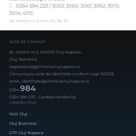
0264 594 223 / 3063; 3060; 3061; 3062; 3010;
3014; 4715
str. Moților nr. 3 cam. 95, 96, 97
DATE DE CONTACT
str. Moților nr.3, 400001 Cluj-Napoca,
Cluj, România
registratura@primariaclujnapoca.ro
Comunicare carte de identitate conform Legii 9/2023:
carte_identitate@primariaclujnapoca.ro
984
0264
0264 596 030
- Centrala telefonica
LINKURI UTILE
Visit Cluj
Cluj Business
CTP Cluj-Napoca