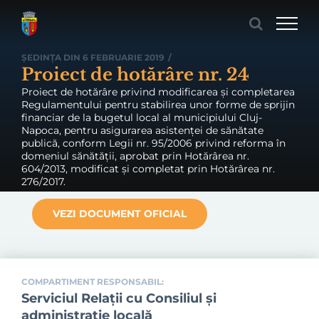
Skip
to
content
ȘEDINȚA DIN 6 FEBRUARIE 2019
/
Proiect de hotărâre nr. 24
Proiect de hotărâre privind modificarea și completarea
Regulamentului pentru stabilirea unor forme de sprijin
financiar de la bugetul local al municipiului Cluj-
Napoca, pentru asigurarea asistenței de sănătate
publică, conform Legii nr. 95/2006 privind reforma în
domeniul sănătății, aprobat prin Hotărârea nr.
604/2013, modificat și completat prin Hotărârea nr.
276/2017.
VEZI DOCUMENT OFICIAL
COMPARTIMENT RESPONSABIL:
Serviciul Relaţii cu Consiliul şi
administraţie locală