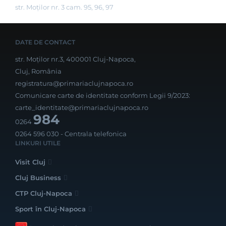
str. Moților nr. 3 cam. 95, 96, 97
DATE DE CONTACT
str. Moților nr.3, 400001 Cluj-Napoca,
Cluj, România
registratura@primariaclujnapoca.ro
Comunicare carte de identitate conform Legii 9/2023:
carte_identitate@primariaclujnapoca.ro
984
0264
0264 596 030
- Centrala telefonica
LINKURI UTILE
Visit Cluj
Cluj Business
CTP Cluj-Napoca
Sport în Cluj-Napoca