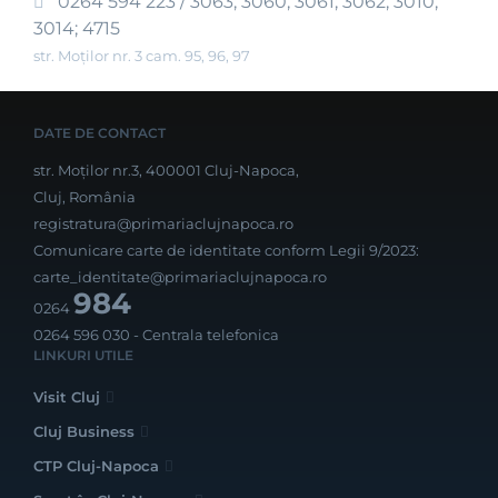
0264 594 223 / 3063; 3060; 3061; 3062; 3010;
3014; 4715
str. Moților nr. 3 cam. 95, 96, 97
DATE DE CONTACT
str. Moților nr.3, 400001 Cluj-Napoca,
Cluj, România
registratura@primariaclujnapoca.ro
Comunicare carte de identitate conform Legii 9/2023:
carte_identitate@primariaclujnapoca.ro
984
0264
0264 596 030
- Centrala telefonica
LINKURI UTILE
Visit Cluj
Cluj Business
CTP Cluj-Napoca