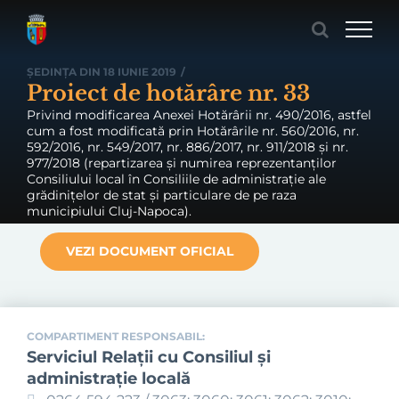
Skip
to
content
ȘEDINȚA DIN 18 IUNIE 2019
/
Proiect de hotărâre nr. 33
Privind modificarea Anexei Hotărârii nr. 490/2016, astfel
cum a fost modificată prin Hotărârile nr. 560/2016, nr.
592/2016, nr. 549/2017, nr. 886/2017, nr. 911/2018 și nr.
977/2018 (repartizarea și numirea reprezentanților
Consiliului local în Consiliile de administrație ale
grădinițelor de stat și particulare de pe raza
municipiului Cluj-Napoca).
VEZI DOCUMENT OFICIAL
COMPARTIMENT RESPONSABIL:
Serviciul Relaţii cu Consiliul şi
administraţie locală