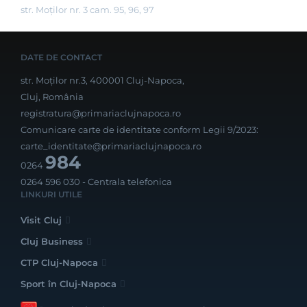
str. Moților nr. 3 cam. 95, 96, 97
DATE DE CONTACT
str. Moților nr.3, 400001 Cluj-Napoca,
Cluj, România
registratura@primariaclujnapoca.ro
Comunicare carte de identitate conform Legii 9/2023:
carte_identitate@primariaclujnapoca.ro
984
0264
0264 596 030
- Centrala telefonica
LINKURI UTILE
Visit Cluj
Cluj Business
CTP Cluj-Napoca
Sport în Cluj-Napoca