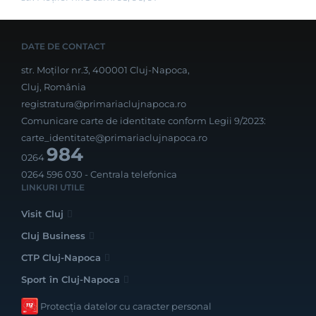
DATE DE CONTACT
str. Moților nr.3, 400001 Cluj-Napoca,
Cluj, România
registratura@primariaclujnapoca.ro
Comunicare carte de identitate conform Legii 9/2023:
carte_identitate@primariaclujnapoca.ro
984
0264
0264 596 030
- Centrala telefonica
LINKURI UTILE
Visit Cluj
Cluj Business
CTP Cluj-Napoca
Sport în Cluj-Napoca
Protecția datelor cu caracter personal