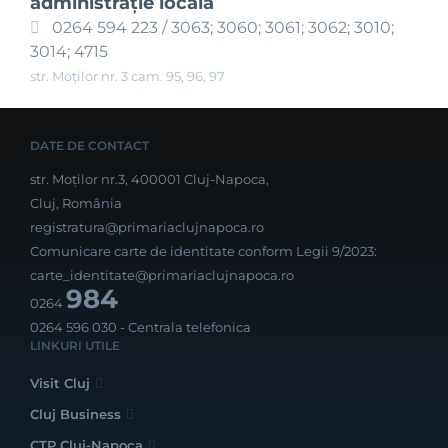
administraţie locală
0264 594 223 / 3063; 3060; 3061; 3062; 3010;
3014; 4715
str. Moților nr. 3 cam. 95, 96, 97
DATE DE CONTACT
str. Moților nr.3, 400001 Cluj-Napoca,
Cluj, România
registratura@primariaclujnapoca.ro
Comunicare carte de identitate conform Legii 9/2023:
carte_identitate@primariaclujnapoca.ro
984
0264
0264 596 030
- Centrala telefonica
LINKURI UTILE
Visit Cluj
Cluj Business
CTP Cluj-Napoca