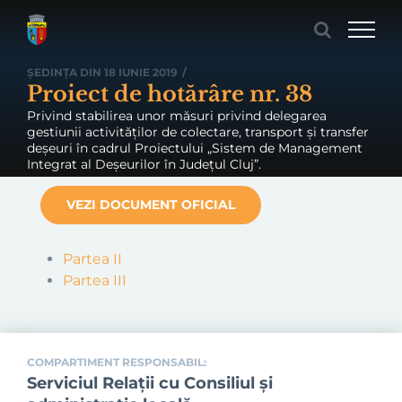
Skip
to
content
ȘEDINȚA DIN 18 IUNIE 2019
/
Proiect de hotărâre nr. 38
Privind stabilirea unor măsuri privind delegarea
gestiunii activităților de colectare, transport și transfer
deșeuri în cadrul Proiectului „Sistem de Management
Integrat al Deșeurilor în Județul Cluj”.
VEZI DOCUMENT OFICIAL
Partea II
Partea III
COMPARTIMENT RESPONSABIL:
Serviciul Relaţii cu Consiliul şi