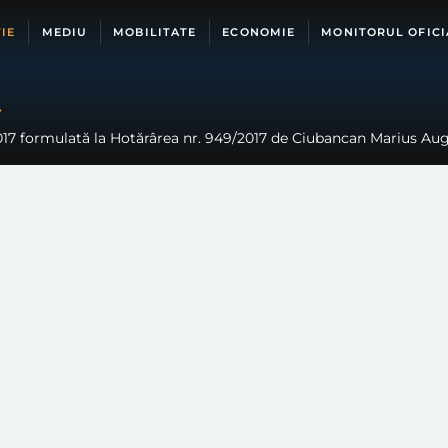
IE
MEDIU
MOBILITATE
ECONOMIE
MONITORUL OFICI
g
/2017 formulată la Hotărârea nr. 949/2017 de Ciubancan Marius Aug