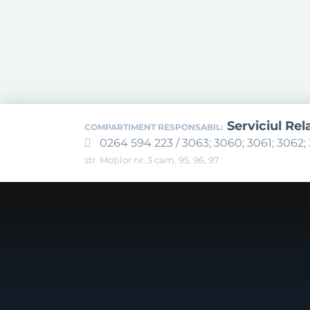
Serviciul Rel
COMPARTIMENT RESPONSABIL:
0264 594 223 / 3063; 3060; 3061; 3062; 
str. Moților nr. 3 cam. 95, 96, 97