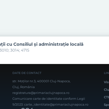
aţii cu Consiliul şi administraţie locală
3010; 3014; 4715
DATE DE CONTACT
LI
str. Moților nr.3, 400001 Cluj-Napoca,
Vis
Cluj, România
Cl
registratura@primariaclujnapoca.ro
CT
Comunicare carte de identitate conform Legii
9/2023:
carte_identitate@primariaclujnapoca.ro
Sp