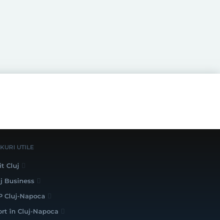
NKURI UTILE
it Cluj
uj Business
P Cluj-Napoca
ort în Cluj-Napoca