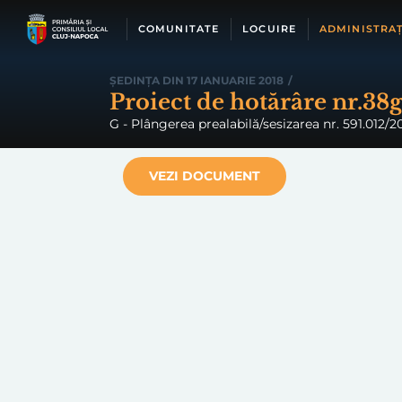
Skip
to
COMUNITATE
LOCUIRE
ADMINISTRAȚ
content
ȘEDINȚA DIN 17 IANUARIE 2018
/
Proiect de hotărâre nr.38
G - Plângerea prealabilă/sesizarea nr. 591.012
VEZI DOCUMENT