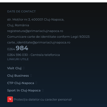
DATE DE CONTACT
str. Moților nr.3, 400001 Cluj-Napoca,
Cluj, România
registratura@primariaclujnapoca.ro
Comunicare carte de identitate conform Legii 9/2023:
carte_identitate@primariaclujnapoca.ro
984
0264
0264 596 030
- Centrala telefonica
LINKURI UTILE
Visit Cluj
Cluj Business
CTP Cluj-Napoca
Sport în Cluj-Napoca
Protecția datelor cu caracter personal