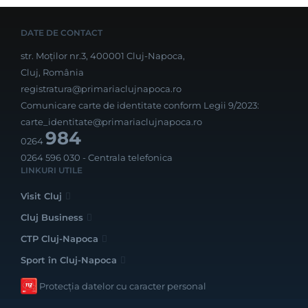
DATE DE CONTACT
str. Moților nr.3, 400001 Cluj-Napoca,
Cluj, România
registratura@primariaclujnapoca.ro
Comunicare carte de identitate conform Legii 9/2023:
carte_identitate@primariaclujnapoca.ro
984
0264
0264 596 030
- Centrala telefonica
LINKURI UTILE
Visit Cluj
Cluj Business
CTP Cluj-Napoca
Sport în Cluj-Napoca
Protecția datelor cu caracter personal