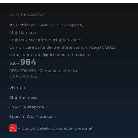
DATE DE CONTACT
str. Moților nr.3, 400001 Cluj-Napoca,
Cluj, România
registratura@primariaclujnapoca.ro
Comunicare carte de identitate conform Legii 9/2023:
carte_identitate@primariaclujnapoca.ro
984
0264
0264 596 030
- Centrala telefonica
LINKURI UTILE
Visit Cluj
Cluj Business
CTP Cluj-Napoca
Sport în Cluj-Napoca
Protecția datelor cu caracter personal