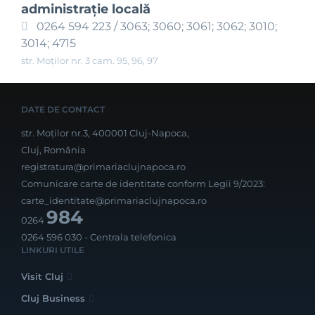
administraţie locală
0264 594 223 / 3063; 3060; 3061; 3062; 3010;
3014; 4715
str. Moților nr. 3 cam. 95, 96, 97
DATE DE CONTACT
str. Moților nr.3, 400001 Cluj-Napoca,
Cluj, România
registratura@primariaclujnapoca.ro
Comunicare carte de identitate conform Legii 9/2023:
carte_identitate@primariaclujnapoca.ro
984
0264
0264 596 030
- Centrala telefonica
LINKURI UTILE
Visit Cluj
Cluj Business