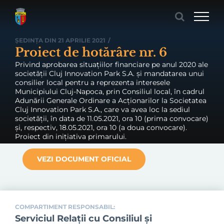
Skip
to
content
ȘEDINȚA DIN 21 APRILIE 2021
/
Proiect de hotărâre nr. 6
Privind aprobarea situațiilor financiare pe anul 2020 ale
societății Cluj Innovation Park S.A. și mandatarea unui
consilier local pentru a reprezenta interesele
Municipiului Cluj-Napoca, prin Consiliul local, în cadrul
Adunării Generale Ordinare a Acționarilor la Societatea
Cluj Innovation Park S.A., care va avea loc la sediul
societății, în data de 11.05.2021, ora 10 (prima convocare)
și, respectiv, 18.05.2021, ora 10 (a doua convocare).
Proiect din inițiativa primarului.
VEZI DOCUMENT OFICIAL
COMPARTIMENT RESPONSABIL:
Serviciul Relaţii cu Consiliul şi