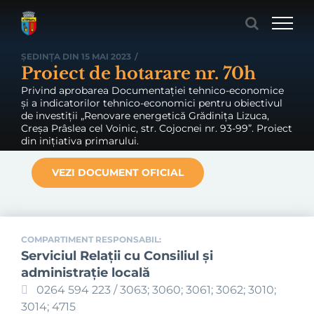
Skip
to
content
ȘEDINȚA DIN 15 MAI 2023
/
Proiect de hotarare nr. 70h
Privind aprobarea Documentației tehnico-economice
și a indicatorilor tehnico-economici pentru obiectivul
de investiții „Renovare energetică Grădinița Lizuca,
Creșa Prâslea cel Voinic, str. Cojocnei nr. 93-99”. Proiect
din inițiativa primarului.
VEZI DOCUMENT OFICIAL
COMPARTIMENT RESPONSABIL:
Serviciul Relaţii cu Consiliul şi
administraţie locală
0264 594 223 / 3063; 3060; 3061; 3062; 3010;
3014; 4715