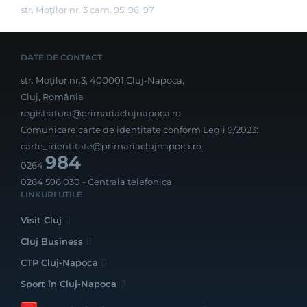
str. Moților nr. 3 cam. 95, 96, 97
DATE DE CONTACT
str. Moților nr.3, 400001 Cluj-Napoca,
Cluj, România
registratura@primariaclujnapoca.ro
Comunicare carte de identitate conform Legii 9/2023:
carte_identitate@primariaclujnapoca.ro
984
0264
0264 596 030
- Centrala telefonica
LINKURI UTILE
Visit Cluj
Cluj Business
CTP Cluj-Napoca
Sport în Cluj-Napoca