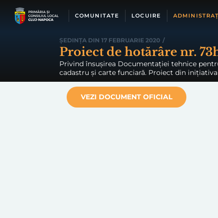
Skip
to
COMUNITATE
LOCUIRE
ADMINISTRAȚ
content
ȘEDINȚA DIN 17 FEBRUARIE 2020
/
Proiect de hotărâre nr. 73
Privind însușirea Documentației tehnice pentru 
cadastru și carte funciară. Proiect din inițiativ
VEZI DOCUMENT OFICIAL