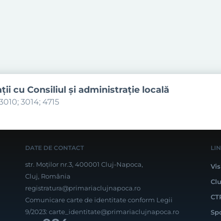
aţii cu Consiliul şi administraţie locală
3010; 3014; 4715
DATE DE CONTACT
LI
str. Moților nr.3, 400001 Cluj-Napoca,
Vis
Cluj, România
Cl
registratura@primariaclujnapoca.ro
CT
Comunicare carte de identitate conform Legii
9/2023:
carte_identitate@primariaclujnapoca.ro
Sp