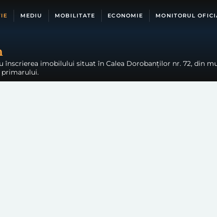
IE
MEDIU
MOBILITATE
ECONOMIE
MONITORUL OFICI
h
înscrierea imobilului situat în Calea Dorobanților nr. 72, din mu
a primarului.