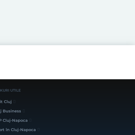
NKURI UTILE
it Cluj
uj Business
P Cluj-Napoca
ort în Cluj-Napoca