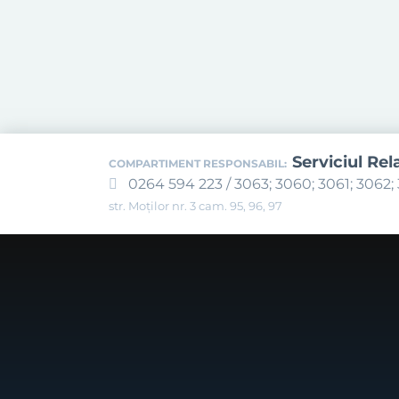
Serviciul Rel
COMPARTIMENT RESPONSABIL:
0264 594 223 / 3063; 3060; 3061; 3062; 
str. Moților nr. 3 cam. 95, 96, 97