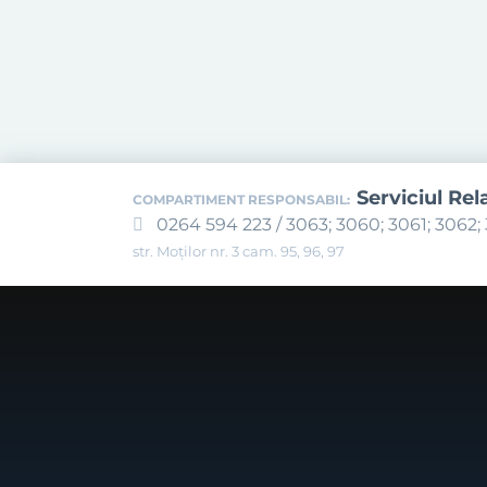
Serviciul Rel
COMPARTIMENT RESPONSABIL:
0264 594 223 / 3063; 3060; 3061; 3062; 
str. Moților nr. 3 cam. 95, 96, 97