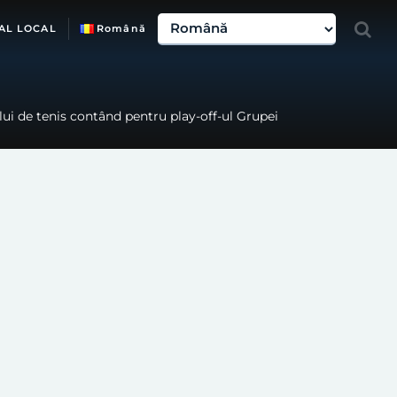
AL LOCAL
Română
ui de tenis contând pentru play-off-ul Grupei