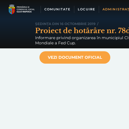
Skip
to
COMUNITATE
LOCUIRE
ADMINISTRAȚ
content
ȘEDINȚA DIN 16 OCTOMBRIE 2019
/
Proiect de hotărâre nr. 78
Informare privind organizarea în municipiul Cl
Mondiale a Fed Cup.
VEZI DOCUMENT OFICIAL