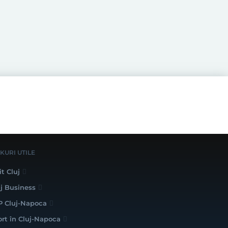
NKURI UTILE
it Cluj
uj Business
P Cluj-Napoca
ort în Cluj-Napoca