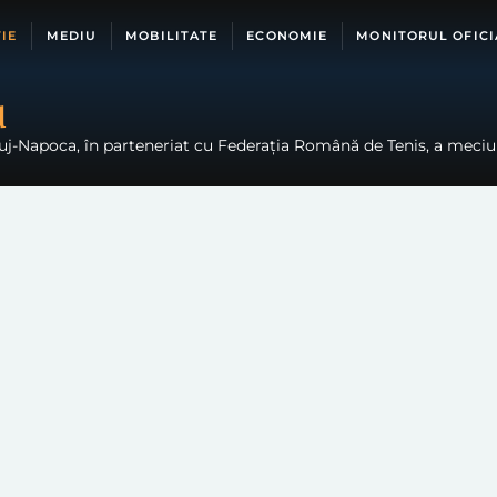
IE
MEDIU
MOBILITATE
ECONOMIE
MONITORUL OFICI
d
uj-Napoca, în parteneriat cu Federația Română de Tenis, a meciul