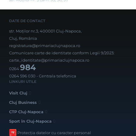
DATE DE CONTACT
str. Moților nr.3, 400001 Cluj-Napoca,
Cluj, România
registratura@primariaclujnapoca.ro
Comunicare carte de identitate conform Legii 9/2023:
carte_identitate@primariaclujnapoca.ro
984
0264
0264 596 030
- Centrala telefonica
LINKURI UTILE
Visit Cluj
Cluj Business
CTP Cluj-Napoca
Sport în Cluj-Napoca
Protecția datelor cu caracter personal