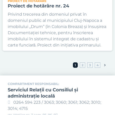
PROIECT DE HOTĂRÂRE
Proiect de hotărâre nr. 24
Privind trecerea din domeniul privat în
domeniul public al municipiului Cluj-Napoca a
imobilului „Drum” (în Colonia Breaza) și însușirea
Documentației tehnice, pentru înscrierea
imobilului în sistemul integrat de cadastru și
carte funciară. Proiect din inițiativa primarului.
1
2
3
4
COMPARTIMENT RESPONSABIL:
Serviciul Relaţii cu Consiliul şi
administraţie locală
0264 594 223 / 3063; 3060; 3061; 3062; 3010;
3014; 4715
str. Moților nr. 3 cam. 95, 96, 97