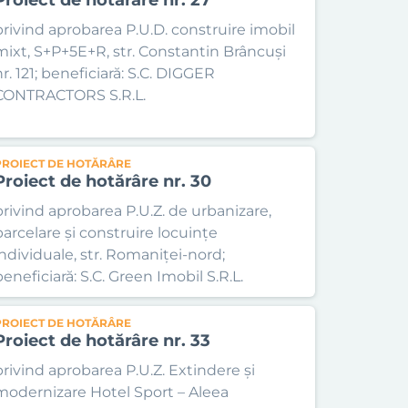
privind aprobarea P.U.D. construire imobil
mixt, S+P+5E+R, str. Constantin Brâncuși
nr. 121; beneficiară: S.C. DIGGER
CONTRACTORS S.R.L.
PROIECT DE HOTĂRÂRE
Proiect de hotărâre nr. 30
privind aprobarea P.U.Z. de urbanizare,
parcelare și construire locuințe
individuale, str. Romaniței-nord;
beneficiară: S.C. Green Imobil S.R.L.
PROIECT DE HOTĂRÂRE
Proiect de hotărâre nr. 33
privind aprobarea P.U.Z. Extindere și
modernizare Hotel Sport – Aleea