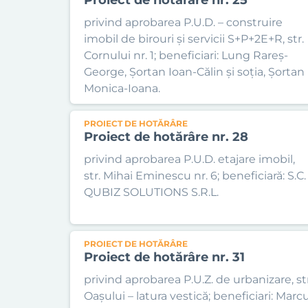
privind aprobarea P.U.D. – construire
imobil de birouri și servicii S+P+2E+R, str.
Cornului nr. 1; beneficiari: Lung Rareș-
George, Șortan Ioan-Călin și soția, Șortan
Monica-Ioana.
PROIECT DE HOTĂRÂRE
Proiect de hotărâre nr. 28
privind aprobarea P.U.D. etajare imobil,
str. Mihai Eminescu nr. 6; beneficiară: S.C.
QUBIZ SOLUTIONS S.R.L.
PROIECT DE HOTĂRÂRE
Proiect de hotărâre nr. 31
privind aprobarea P.U.Z. de urbanizare, str
Oașului – latura vestică; beneficiari: Marc