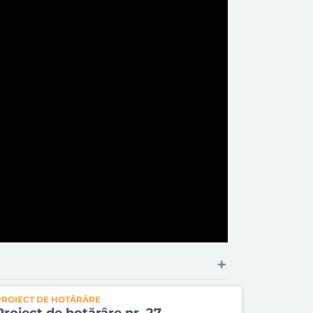
PROIECT DE HOTĂRÂRE
Proiect de hotărâre nr. 27