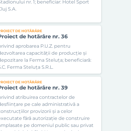
Stadionului nr. 1; beneficiar: Hotel Sport
luj S.A.
PROIECT DE HOTĂRÂRE
Proiect de hotărâre nr. 36
privind aprobarea P.U.Z. pentru
dezvoltarea capacității de producție și
depozitare la Ferma Steluța; beneficiară:
S.C. Ferma Steluța S.R.L.
PROIECT DE HOTĂRÂRE
Proiect de hotărâre nr. 39
privind atribuirea contractelor de
desființare pe cale administrativă a
onstrucțiilor provizorii și a celor
executate fără autorizație de construire
amplasate pe domeniul public sau privat