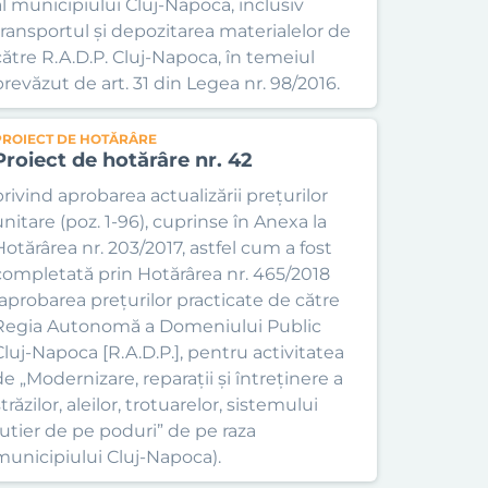
al municipiului Cluj-Napoca, inclusiv
transportul și depozitarea materialelor de
către R.A.D.P. Cluj-Napoca, în temeiul
prevăzut de art. 31 din Legea nr. 98/2016.
PROIECT DE HOTĂRÂRE
Proiect de hotărâre nr. 42
privind aprobarea actualizării prețurilor
unitare (poz. 1-96), cuprinse în Anexa la
Hotărârea nr. 203/2017, astfel cum a fost
completată prin Hotărârea nr. 465/2018
(aprobarea prețurilor practicate de către
Regia Autonomă a Domeniului Public
Cluj-Napoca [R.A.D.P.], pentru activitatea
de „Modernizare, reparații și întreținere a
trăzilor, aleilor, trotuarelor, sistemului
rutier de pe poduri” de pe raza
municipiului Cluj-Napoca).