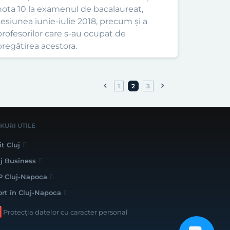
nota 10 la examenul de bacalaureat,
sesiunea iunie-iulie 2018, precum și a
profesorilor care s-au ocupat de
pregătirea acestora.
1
2
3
NKURI UTILE
it Cluj
uj Business
P Cluj-Napoca
ort în Cluj-Napoca
Protecția datelor cu caracter personal