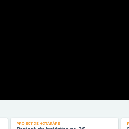
PROIECT DE HOTĂRÂRE
Proiect de hotărâre nr. 26