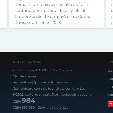
Română de Tenis, a meciului de tenis
contând pentru turul III (play-off) al
Grupei Zonale II Europa/Africa a Cupei
Davis, septembrie 2018.
DATE DE CONTACT
LI
str. Moților nr.3, 400001 Cluj-Napoca,
Vis
Cluj, România
Cl
registratura@primariaclujnapoca.ro
CT
Comunicare carte de identitate conform Legii
9/2023:
carte_identitate@primariaclujnapoca.ro
Sp
984
0264
0264 596 030
- Centrala telefonica