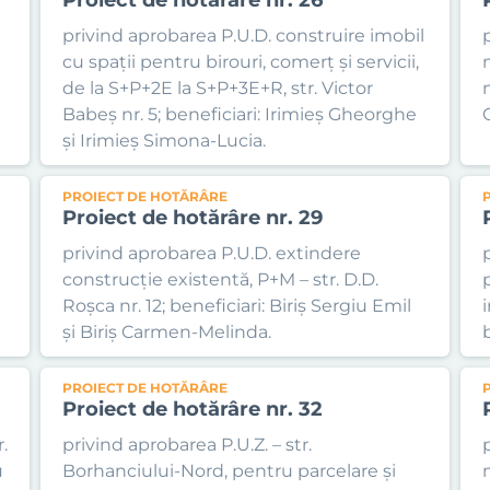
privind aprobarea P.U.D. construire imobil
cu spații pentru birouri, comerț și servicii,
de la S+P+2E la S+P+3E+R, str. Victor
Babeș nr. 5; beneficiari: Irimieș Gheorghe
și Irimieș Simona-Lucia.
PROIECT DE HOTĂRÂRE
Proiect de hotărâre nr. 29
privind aprobarea P.U.D. extindere
construcție existentă, P+M – str. D.D.
Roșca nr. 12; beneficiari: Biriș Sergiu Emil
și Biriș Carmen-Melinda.
PROIECT DE HOTĂRÂRE
Proiect de hotărâre nr. 32
.
privind aprobarea P.U.Z. – str.
u
Borhanciului-Nord, pentru parcelare și