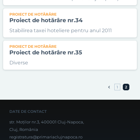
PROIECT DE HOTĂRÂRE
Proiect de hotărâre nr.34
Stabilirea taxei hoteliere pentru anul 2011
PROIECT DE HOTĂRÂRE
Proiect de hotărâre nr.35
Diverse
1
2
DATE DE CONTACT
str. Moților nr.3, 400001 Cluj-Napoca,
Cluj, România
registratura@primariaclujnapoca.ro