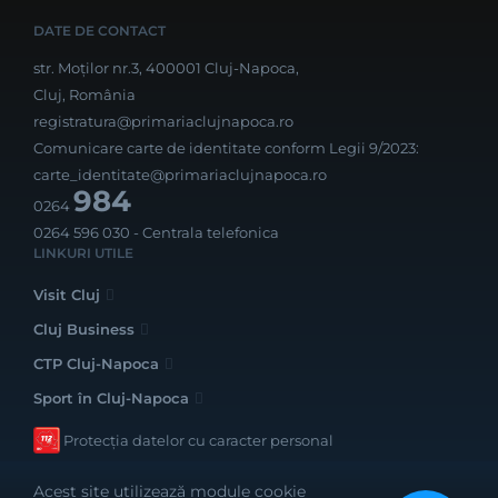
DATE DE CONTACT
str. Moților nr.3, 400001 Cluj-Napoca,
Cluj, România
registratura@primariaclujnapoca.ro
Comunicare carte de identitate conform Legii 9/2023:
carte_identitate@primariaclujnapoca.ro
984
0264
0264 596 030
- Centrala telefonica
LINKURI UTILE
Visit Cluj
Cluj Business
CTP Cluj-Napoca
Sport în Cluj-Napoca
Protecția datelor cu caracter personal
Acest site utilizează module cookie