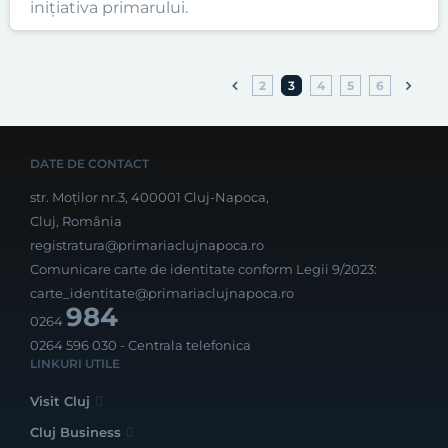
inițiativa primarului.
2
3
4
5
6
DATE DE CONTACT
str. Moților nr.3, 400001 Cluj-Napoca,
Cluj, România
registratura@primariaclujnapoca.ro
Comunicare carte de identitate conform Legii 9/2023:
carte_identitate@primariaclujnapoca.ro
984
0264
0264 596 030
- Centrala telefonica
LINKURI UTILE
Visit Cluj
Cluj Business