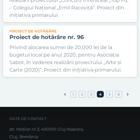
realizării proiectului ,,Concurs Interliceal „Top Fiz”
– Colegiul Național „Emil Racoviță”. Proiect din
inițiativa primarului.
PROIECT DE HOTĂRÂRE
Proiect de hotărâre nr. 96
Privind alocarea sumei de 20.000 lei de la
bugetul local pe anul 2020, pentru Asociația
Sabot, în vederea realizării proiectului ,,Arte și
Carte (2020)”. Proiect din inițiativa primarului.
1
2
3
4
5
6
DATE DE CONTACT
str. Moților nr.3, 400001 Cluj-Napoca,
Cluj, România