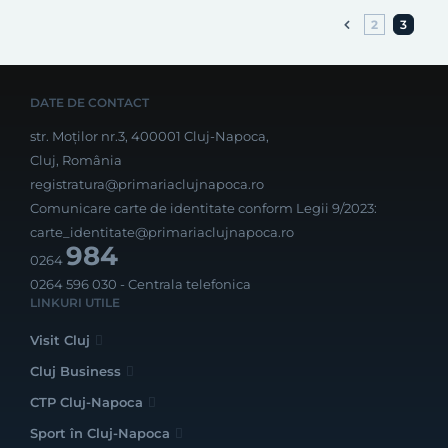
2
3
DATE DE CONTACT
str. Moților nr.3, 400001 Cluj-Napoca,
Cluj, România
registratura@primariaclujnapoca.ro
Comunicare carte de identitate conform Legii 9/2023:
carte_identitate@primariaclujnapoca.ro
984
0264
0264 596 030
- Centrala telefonica
LINKURI UTILE
Visit Cluj
Cluj Business
CTP Cluj-Napoca
Sport în Cluj-Napoca