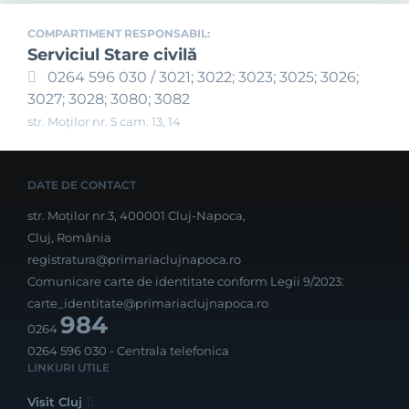
COMPARTIMENT RESPONSABIL:
Serviciul Stare civilă
0264 596 030 / 3021; 3022; 3023; 3025; 3026;
3027; 3028; 3080; 3082
str. Moților nr. 5 cam. 13, 14
DATE DE CONTACT
str. Moților nr.3, 400001 Cluj-Napoca,
Cluj, România
registratura@primariaclujnapoca.ro
Comunicare carte de identitate conform Legii 9/2023:
carte_identitate@primariaclujnapoca.ro
984
0264
0264 596 030
- Centrala telefonica
LINKURI UTILE
Visit Cluj