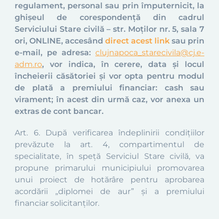
regulament, personal sau prin împuternicit, la
ghișeul de corespondență din cadrul
Serviciului Stare civilă – str. Moților nr. 5, sala 7
ori, ONLINE, accesând
direct acest link
sau prin
e-mail, pe adresa:
clujnapoca_starecivila@cj.e-
adm.ro
, vor indica, în cerere, data și locul
încheierii căsătoriei și vor opta pentru modul
de plată a premiului financiar: cash sau
virament; în acest din urmă caz, vor anexa un
extras de cont bancar.
Art. 6. După verificarea îndeplinirii condițiilor
prevăzute la art. 4, compartimentul de
specialitate, în speță Serviciul Stare civilă, va
propune primarului municipiului promovarea
unui proiect de hotărâre pentru aprobarea
acordării „diplomei de aur” și a premiului
financiar solicitanților.