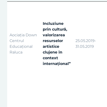
Incluziune
prin cultură,
Aociația Down
valorizarea
Centrul
resurselor
25.05.2019-
Educațional
artistice
31.05.2019
Raluca
clujene în
context
internațional”