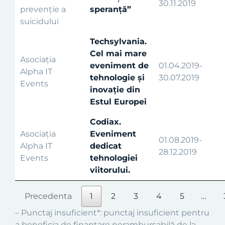
30.11.2019
prevenție a
speranță”
suicidului
Techsylvania.
Cel mai mare
Asociația
eveniment de
01.04.2019-
Alpha IT
tehnologie și
30.07.2019
Events
inovație din
Estul Europei
Codiax.
Asociația
Eveniment
01.08.2019-
Alpha IT
dedicat
28.12.2019
Events
tehnologiei
viitorului.
Precedenta
1
2
3
4
5
…
– Punctaj insuficient*: punctaj insuficient pentru
a beneficia de finanțare nerambursabilă de la