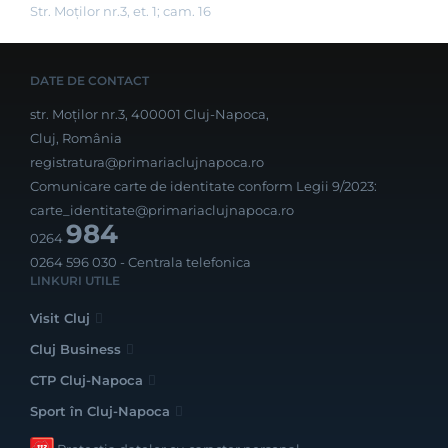
Str. Moţilor nr.3, et. 1; cam. 16
DATE DE CONTACT
str. Moților nr.3, 400001 Cluj-Napoca,
Cluj, România
registratura@primariaclujnapoca.ro
Comunicare carte de identitate conform Legii 9/2023:
carte_identitate@primariaclujnapoca.ro
984
0264
0264 596 030
- Centrala telefonica
LINKURI UTILE
Visit Cluj
Cluj Business
CTP Cluj-Napoca
Sport în Cluj-Napoca