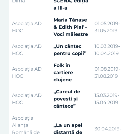
Dima”
SCENA, ediția
a III-a
Maria Tănase
Asociația AD
01.05.2019-
& Edith Piaf –
HOC
31.05.2019
Voci măiestre
Asociația AD
„Un cântec
10.03.2019-
HOC
pentru copii”
10.04.2019
Folk în
Asociația AD
01.08.2019-
cartiere
HOC
31.08.2019
clujene
„Careul de
Asociația AD
15.03.2019-
povești și
HOC
15.04.2019
cântece”
Asociația
Alianța
„La un apel
30.04.2019-
Română de
distanță de