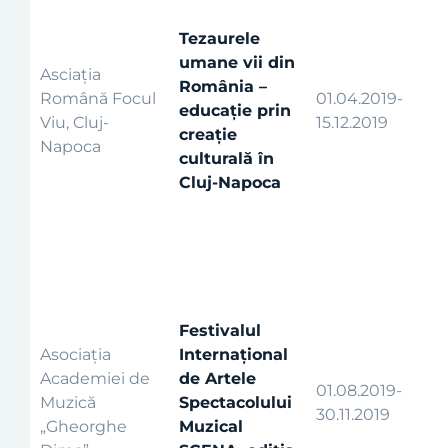
Tezaurele
umane vii din
Asciația
România –
Română Focul
01.04.2019-
educație prin
Viu, Cluj-
15.12.2019
creație
Napoca
culturală în
Cluj-Napoca
Festivalul
Asociația
Internațional
Academiei de
de Artele
01.08.2019-
Muzică
Spectacolului
30.11.2019
„Gheorghe
Muzical