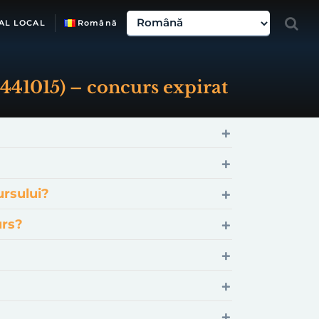
AL LOCAL
Română
. 441015) – concurs expirat
ursului?
urs?