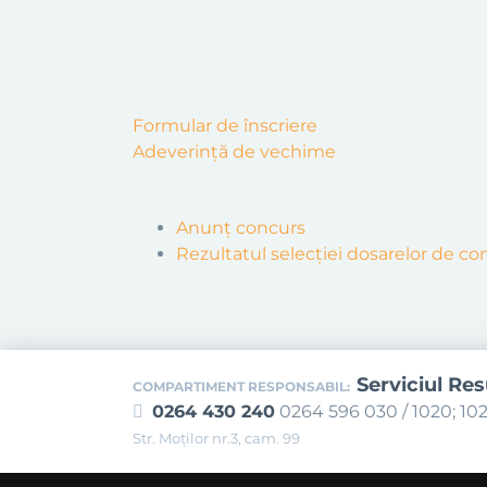
Formular de înscriere
Adeverință de vechime
Anunț concurs
Rezultatul selecției dosarelor de co
Serviciul Re
COMPARTIMENT RESPONSABIL:
0264 430 240
0264 596 030 / 1020; 102
Str. Moţilor nr.3, cam. 99