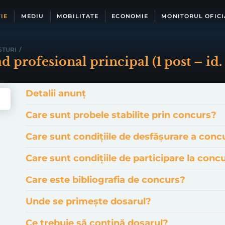
IE
MEDIU
MOBILITATE
ECONOMIE
MONITORUL OFICI
STURI
/
rad profesional principal (1 post – id
Detalii anunț
Care sunt probele stabilite prin concurs?
Care sunt condițiile de desfășurare a conc
Care sunt condițiile de participare la conc
Care este bibliografia de concurs?
Unde se primește dosarul?
Ce trebuie să conțină dosarul?