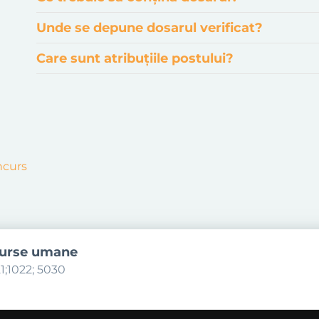
Unde se depune dosarul verificat?
Care sunt atribuțiile postului?
ncurs
surse umane
1;1022; 5030