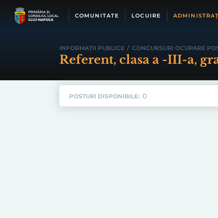
Skip
to
COMUNITATE
LOCUIRE
ADMINISTRAȚ
content
INFORMAȚII PUBLICE
/
CONCURSURI OCUPARE PO
Referent, clasa a -III-a, g
0
POSTURI DISPONIBILE: