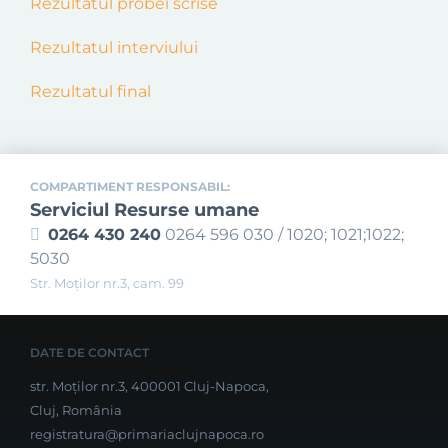
Rezultatul probei scrise
Rezultatul interviului
Rezultatul final
COMPARTIMENT RESPONSABIL:
Serviciul Resurse umane
0264 430 240
0264 596 030 / 1020; 1021;1022;
5030
Str. Moţilor nr.3, cam. 99
DATE DE CONTACT
str. Moților nr.3, 400001 Cluj-Napoca,
Cluj, România
registratura@primariaclujnapoca.ro