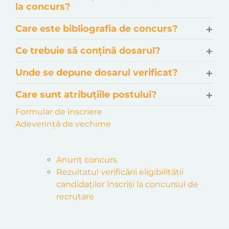
la concurs?
Care este bibliografia de concurs?
Ce trebuie să conțină dosarul?
Unde se depune dosarul verificat?
Care sunt atribuțiile postului?
Formular de înscriere
Adeverință de vechime
Anunț concurs
Rezultatul
verific
ă
r
ii
eligibilității
candidaților
înscriși
la concursul de
recrutare