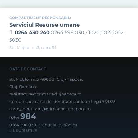
COMPARTIMENT RESPONSABIL:
Serviciul Resurse umane
0264 430 240
0264 596 030 / 1020; 1021;1022;
5030
Str. Moţilor nr.3, cam. 99
DATE DE CONTACT
str. Moților nr.3, 400001 Cluj-Napoca,
Cluj, România
registratura@primariaclujnapoca.ro
Comunicare carte de identitate conform Legii 9/2023:
carte_identitate@primariaclujnapoca.ro
984
0264
0264 596 030
- Centrala telefonica
LINKURI UTILE