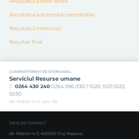
Rezultatul probei scrise
Rezultatul soluționării contestației
Rezultatul interviului
Rezultat final
COMPARTIMENT RESPONSABIL:
Serviciul Resurse umane
0264 430 240
0264 596 030 / 1020; 1021;1022;
5030
Str. Moţilor nr.3, cam. 99
DATE DE CONTACT
str. Moților nr.3, 400001 Cluj-Napoca,