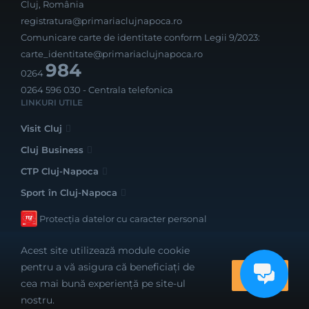
Cluj, România
registratura@primariaclujnapoca.ro
Comunicare carte de identitate conform Legii 9/2023:
carte_identitate@primariaclujnapoca.ro
984
0264
0264 596 030
- Centrala telefonica
LINKURI UTILE
Visit Cluj
Cluj Business
CTP Cluj-Napoca
Sport în Cluj-Napoca
Protecția datelor cu caracter personal
Acest site utilizează module cookie
pentru a vă asigura că beneficiați de
OK
cea mai bună experiență pe site-ul
Realizat cu bune intenții de către
nostru.