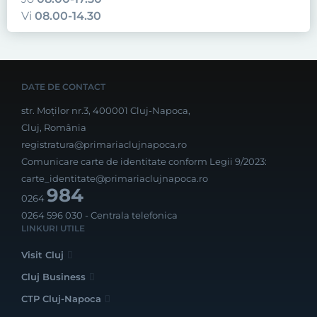
Vi
08.00-14.30
DATE DE CONTACT
str. Moților nr.3, 400001 Cluj-Napoca,
Cluj, România
registratura@primariaclujnapoca.ro
Comunicare carte de identitate conform Legii 9/2023:
carte_identitate@primariaclujnapoca.ro
984
0264
0264 596 030
- Centrala telefonica
LINKURI UTILE
Visit Cluj
Cluj Business
CTP Cluj-Napoca