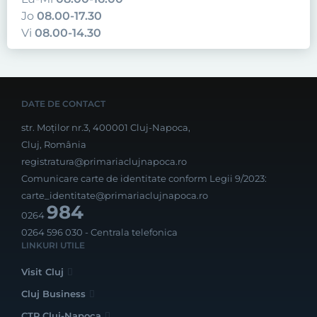
Jo
08.00-17.30
Vi
08.00-14.30
DATE DE CONTACT
str. Moților nr.3, 400001 Cluj-Napoca,
Cluj, România
registratura@primariaclujnapoca.ro
Comunicare carte de identitate conform Legii 9/2023:
carte_identitate@primariaclujnapoca.ro
984
0264
0264 596 030
- Centrala telefonica
LINKURI UTILE
Visit Cluj
Cluj Business
CTP Cluj-Napoca