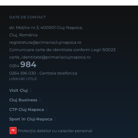
DATE DE CONTACT
str. Moților nr.3, 400001 Cluj-Napoca,
Cluj, România
registratura@primariaclujnapoca.ro
Comunicare carte de identitate conform Legii 9/2023:
carte_identitate@primariaclujnapoca.ro
984
0264
0264 596 030
- Centrala telefonica
LINKURI UTILE
Visit Cluj
Cluj Business
CTP Cluj-Napoca
Sport în Cluj-Napoca
Protecția datelor cu caracter personal