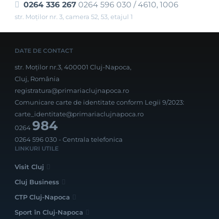
0264 336 267
0264 596 030 / 4610, 1006
str. Moților nr. 3, camera 52, 53, etajul 1
DATE DE CONTACT
str. Moților nr.3, 400001 Cluj-Napoca,
Cluj, România
registratura@primariaclujnapoca.ro
Comunicare carte de identitate conform Legii 9/2023:
carte_identitate@primariaclujnapoca.ro
984
0264
0264 596 030
- Centrala telefonica
LINKURI UTILE
Visit Cluj
Cluj Business
CTP Cluj-Napoca
Sport în Cluj-Napoca