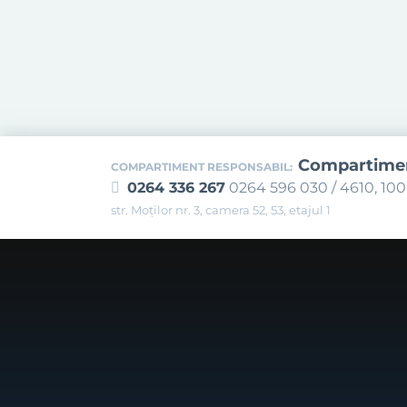
Compartiment
COMPARTIMENT RESPONSABIL:
0264 336 267
0264 596 030 / 4610, 10
str. Moților nr. 3, camera 52, 53, etajul 1