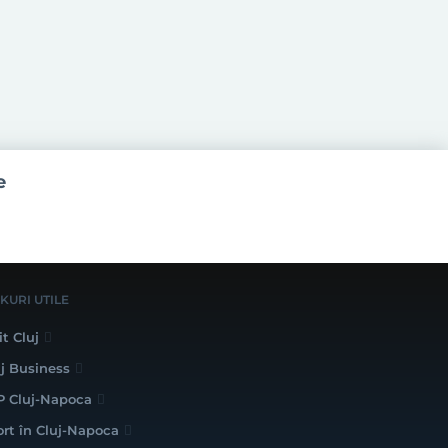
e
NKURI UTILE
it Cluj
uj Business
P Cluj-Napoca
ort în Cluj-Napoca