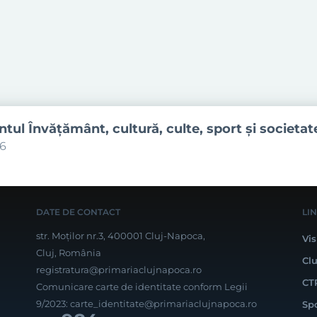
ul Învăţământ, cultură, culte, sport şi societat
06
DATE DE CONTACT
LI
str. Moților nr.3, 400001 Cluj-Napoca,
Vis
Cluj, România
Cl
registratura@primariaclujnapoca.ro
CT
Comunicare carte de identitate conform Legii
9/2023:
carte_identitate@primariaclujnapoca.ro
Sp