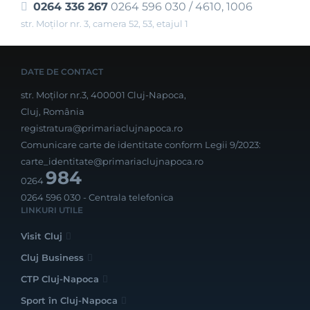
0264 336 267
0264 596 030 / 4610, 1006
str. Moților nr. 3, camera 52, 53, etajul 1
DATE DE CONTACT
str. Moților nr.3, 400001 Cluj-Napoca,
Cluj, România
registratura@primariaclujnapoca.ro
Comunicare carte de identitate conform Legii 9/2023:
carte_identitate@primariaclujnapoca.ro
984
0264
0264 596 030
- Centrala telefonica
LINKURI UTILE
Visit Cluj
Cluj Business
CTP Cluj-Napoca
Sport în Cluj-Napoca