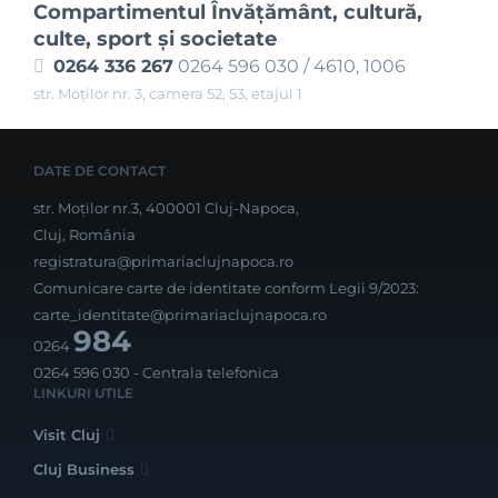
Compartimentul Învăţământ, cultură,
culte, sport şi societate
0264 336 267
0264 596 030 / 4610, 1006
str. Moților nr. 3, camera 52, 53, etajul 1
DATE DE CONTACT
str. Moților nr.3, 400001 Cluj-Napoca,
Cluj, România
registratura@primariaclujnapoca.ro
Comunicare carte de identitate conform Legii 9/2023:
carte_identitate@primariaclujnapoca.ro
984
0264
0264 596 030
- Centrala telefonica
LINKURI UTILE
Visit Cluj
Cluj Business