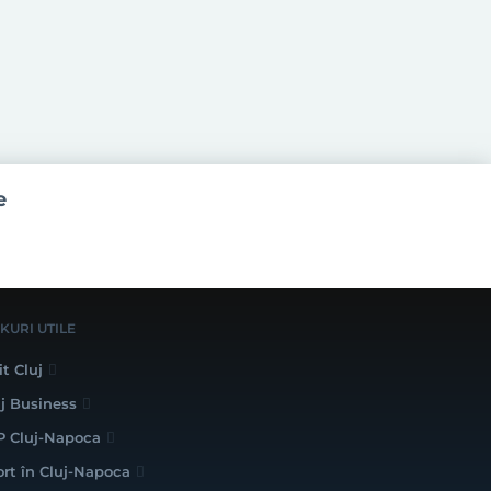
e
NKURI UTILE
it Cluj
uj Business
P Cluj-Napoca
ort în Cluj-Napoca