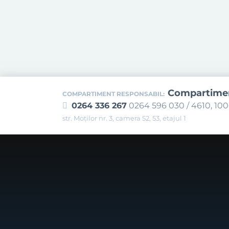
Compartiment
COMPARTIMENT RESPONSABIL:
0264 336 267
0264 596 030 / 4610, 10
str. Moților nr. 3, camera 52, 53, etajul 1