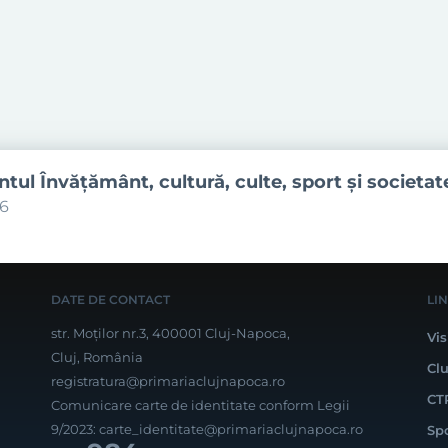
ul Învăţământ, cultură, culte, sport şi societat
06
DATE DE CONTACT
LI
str. Moților nr.3, 400001 Cluj-Napoca,
Vis
Cluj, România
Cl
registratura@primariaclujnapoca.ro
CT
Comunicare carte de identitate conform Legii
9/2023:
carte_identitate@primariaclujnapoca.ro
Sp