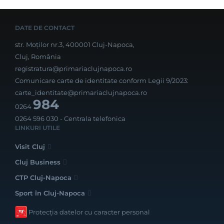
DATE DE CONTACT
str. Moților nr.3, 400001 Cluj-Napoca,
Cluj, România
registratura@primariaclujnapoca.ro
Comunicare carte de identitate conform Legii 9/2023:
carte_identitate@primariaclujnapoca.ro
984
0264
0264 596 030
- Centrala telefonica
LINKURI UTILE
Visit Cluj
Cluj Business
CTP Cluj-Napoca
Sport în Cluj-Napoca
Protecția datelor cu caracter personal