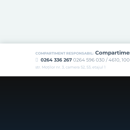
Compartiment
COMPARTIMENT RESPONSABIL:
0264 336 267
0264 596 030 / 4610, 10
str. Moților nr. 3, camera 52, 53, etajul 1