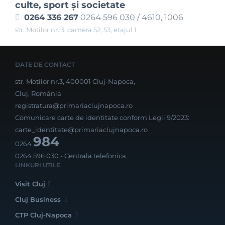
culte, sport şi societate
0264 336 267
0264 596 030 / 4610, 1006
str. Moților nr. 3, camera 52, 53, etajul 1
DATE DE CONTACT
str. Moților nr.3, 400001 Cluj-Napoca,
Cluj, România
registratura@primariaclujnapoca.ro
Comunicare carte de identitate conform Legii 9/2023:
carte_identitate@primariaclujnapoca.ro
984
0264
0264 596 030
- Centrala telefonica
LINKURI UTILE
Visit Cluj
Cluj Business
CTP Cluj-Napoca