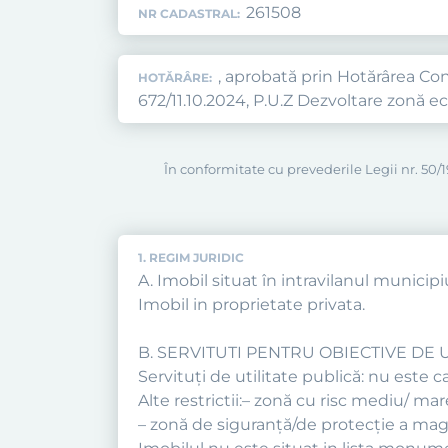
261508
NR CADASTRAL:
, aprobată prin Hotărârea Cons
HOTĂRÂRE:
672/11.10.2024, P.U.Z Dezvoltare zonă e
În conformitate cu prevederile Legii nr. 50/19
1. REGIM JURIDIC
A. Imobil situat în intravilanul municipi
Imobil in proprietate privata.
B. SERVITUTI PENTRU OBIECTIVE DE U
Servituţi de utilitate publică: nu este c
Alte restrictii:– zonă cu risc mediu/ ma
– zonă de siguranță/de protecție a mag