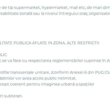
e de tip supermarket, hypermarket, mall etc, de mari dim
abilitate zonală sau la nivelul întregului oraş, organizate
ITATE PUBLICA AFLATE IN ZONA, ALTE RESTRICTII
LIC
ic se va face cu respectarea reglementărilor cuprinse în 
profile transversale unitare, (conform Anexei 6 din PUG Cl
rădinilor vor avea acces public nelimitat.
oncept coerent pentru imaginea urbană a spaţiilor
 în subteran.