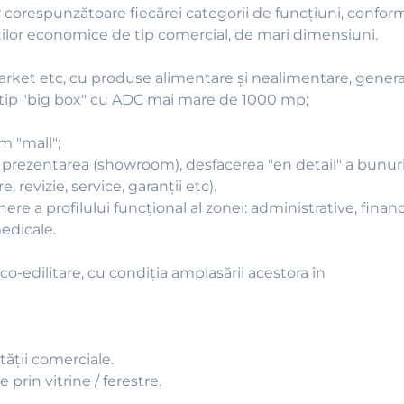
ăţilor corespunzătoare fiecărei categorii de funcţiuni, con
ţilor economice de tip comercial, de mari dimensiuni.
et etc, cu produse alimentare şi nealimentare, generalis
de tip "big box" cu ADC mai mare de 1000 mp;
m "mall";
prezentarea (showroom), desfacerea "en detail" a bunuril
, revizie, service, garanţii etc).
re a profilului funcţional al zonei: administrative, financ
medicale.
o-edilitare, cu condiţia amplasării acestora în
tăţii comerciale.
prin vitrine / ferestre.