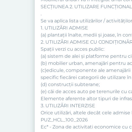
SECŢIUNEA 2. UTILIZARE FUNCŢIONA
.
Se va aplica lista utilizărilor / activit
1. UTILIZĂRI ADMISE
(a) plantaţii înalte, medii şi joase, în c
2. UTILIZĂRI ADMISE CU CONDIŢIONĂR
Spaţii verzi cu acces public:
(a) sistem de alei şi platforme pentru cir
(b) mobilier urban, amenajări pentru acti
(c)edicule, componente ale amenajării pe
specific fiecărei categorii de utilizare în
(d) construcții subterane;
(e) căi de acces auto pe terenurile cu ca
Elemente aferente altor tipuri de infrast
3. UTILIZĂRI INTERZISE
Orice utilizări, altele decât cele admise 
PUZ_HCL_100_2026
Ec* - Zona de activitati economice cu ca