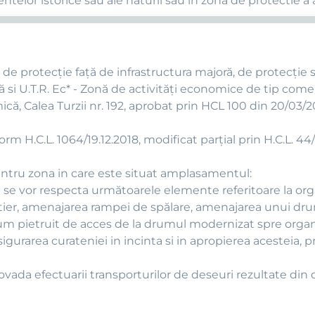
telor istorice sau ale naturii sau in zona de protectie a 
e protecţie faţă de infrastructura majoră, de protecţie san
ă si U.T.R. Ec* - Zonă de activități economice de tip come
ă, Calea Turzii nr. 192, aprobat prin HCL 100 din 20/03/
m H.C.L. 1064/19.12.2018, modificat parțial prin H.C.L. 44/
ntru zona in care este situat amplasamentul:
e se vor respecta următoarele elemente referitoare la or
tier, amenajarea rampei de spălare, amenajarea unui drum
rum pietruit de acces de la drumul modernizat spre orga
sigurarea curateniei in incinta si in apropierea acesteia, 
dovada efectuarii transporturilor de deseuri rezultate din