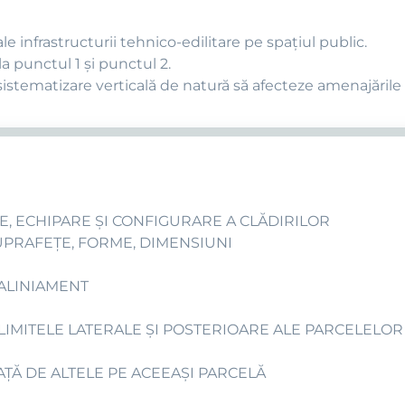
nfrastructurii tehnico-edilitare pe spaţiul public.
la punctul 1 şi punctul 2.
sistematizare verticală de natură să afecteze amenajările
E, ECHIPARE ŞI CONFIGURARE A CLĂDIRILOR
SUPRAFEŢE, FORME, DIMENSIUNI
 ALINIAMENT
 LIMITELE LATERALE ŞI POSTERIOARE ALE PARCELELOR
AŢĂ DE ALTELE PE ACEEAŞI PARCELĂ