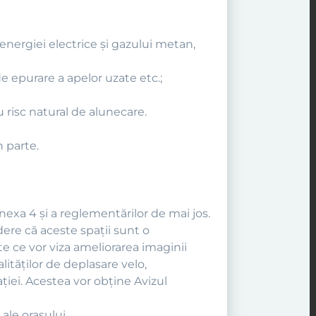
 energiei electrice şi gazului metan,
de epurare a apelor uzate etc.;
cu risc natural de alunecare.
n parte.
nexa 4 şi a reglementărilor de mai jos.
dere că aceste spaţii sunt o
 ce vor viza ameliorarea imaginii
lităţilor de deplasare velo,
ţiei. Acestea vor obține Avizul
ale oraşului.