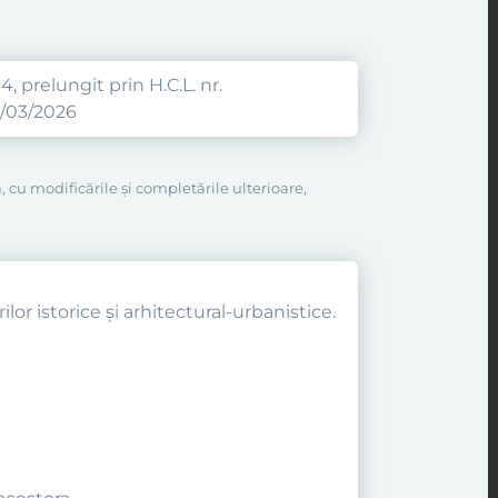
, prelungit prin H.C.L. nr.
0/03/2026
, cu modificările şi completările ulterioare,
lor istorice şi arhitectural-urbanistice.