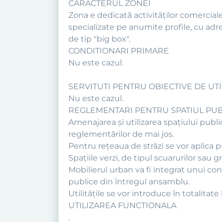
CARACTERUL ZONEI
Zona e dedicată activităţilor comercial
specializate pe anumite profile, cu adres
de tip "big box".
CONDITIONARI PRIMARE
Nu este cazul.
SERVITUTI PENTRU OBIECTIVE DE UTIL
Nu este cazul.
REGLEMENTARI PENTRU SPATIUL PUB
Amenajarea şi utilizarea spaţiului publ
reglementărilor de mai jos.
Pentru reţeaua de străzi se vor aplica 
Spaţiile verzi, de tipul scuarurilor sau g
Mobilierul urban va fi integrat unui c
publice din întregul ansamblu.
Utilităţile se vor introduce în totalitate
UTILIZAREA FUNCTIONALA
.