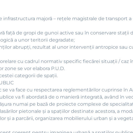
 de infrastructura majoră – reţele magistrale de transport a
tară faţă de gropi de gunoi active sau în conservare staţii 
ogică a unor teritorii degradate;
anţilor abrupţi, rezultat al unor intervenţii antropice sau 
elare cu cadrul normativ specific fiecărei situaţii / caz î
r zone se vor elabora P.U.D.
estei categorii de spaţii.
UBLIC
ic se va face cu respectarea reglementărilor cuprinse în A
ublice va fi abordată de o manieră integrată, având în ve
ăşura numai pe bază de proiecte complexe de specialitate
sărilor pietonale şi a spaţiilor destinate acestora, a moda
r şi a parcării, organizarea mobilierului urban şi a vegeta
ncept coerent pentru imaginea urbană a spaţiilor publice 