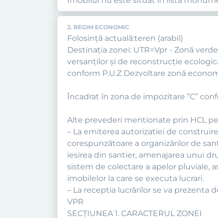
Imobilul nu este situat in lista monumen
2. REGIM ECONOMIC
Folosință actuală:teren (arabil)
Destinația zonei: UTR=Vpr - Zonă verde d
versanţilor şi de reconstrucţie ecologic
conform P.U.Z Dezvoltare zonă economic
Încadrat în zona de impozitare ”C” confor
Alte prevederi mentionate prin HCL pe
– La emiterea autorizatiei de construir
corespunzătoare a organizărilor de san
iesirea din santier, amenajarea unui d
sistem de colectare a apelor pluviale, a
imobilelor la care se executa lucrari.
– La receptia lucrărilor se va prezenta 
VPR
SECŢIUNEA 1. CARACTERUL ZONEI