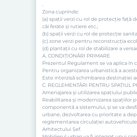
.
Zona cuprinde:
(a) spaţii verzi cu rol de protecţie faţă
căi ferate şi rutiere etc.;
(b) spaţii verzi cu rol de protecţie sani
(c) zone verzi pentru reconstrucţia ecol
(d) plantaţii cu rol de stabilizare a vers
A. CONDIŢIONĂRI PRIMARE
Prezentul Regulament se va aplica în cor
Pentru organizarea urbanistică a acesto
Este interzisă schimbarea destinaţiei ac
C. REGLEMENTĂRI PENTRU SPAȚIUL P
Amenajarea şi utilizarea spaţiului publ
Reabilitarea şi modernizarea spaţiilor p
componentă a sistemului, şi se va desf
urbane, dezvoltarea cu prioritate a depla
reglementarea circulaţiei autovehiculelo
Arhitectului Șef.
Mobilierul urban va fi integrat unui co