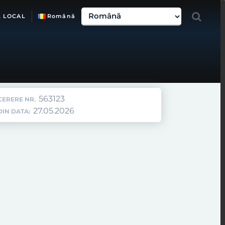
L LOCAL
Română
563123
CERERE NR.
27.05.2026
DIN DATA: