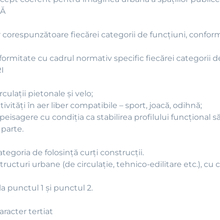
LĂ
ăţilor corespunzătoare fiecărei categorii de funcţiuni, con
onformitate cu cadrul normativ specific fiecărei categorii de
I
culaţii pietonale şi velo;
vităţi în aer liber compatibile – sport, joacă, odihnă;
isagere cu condiţia ca stabilirea profilului funcţional să
 parte.
tegoria de folosință curți construcții.
ructuri urbane (de circulație, tehnico-edilitare etc.), cu c
la punctul 1 şi punctul 2.
racter tertiat