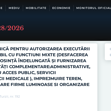
IE
MEDIU
MOBILITATE
ECONOMIE
MONITORUL OFICIA
028/2026
ICĂ PENTRU AUTORIZAREA EXECUTĂRII
BIL CU FUNCTIUNI MIXTE (DESFACEREA
LOSINŢĂ ÎNDELUNGATĂ ŞI FURNIZAREA
ITĂŢI COMPLEMENTARE:ADMINISTRATIVE,
 ACCES PUBLIC, SERVICII
I MEDICALE ), IMPREJMUIRE TEREN,
ARE FIRME LUMINOASE SI ORGANIZARE
rzii, nr. 192