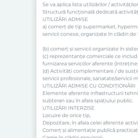
Se va aplica lista utilizărilor / activit
Structură funcţională dedicată activită
UTILIZĂRI ADMISE
a) comerţ de tip supermarket, hypermark
servicii conexe, organizate în clădiri 
(b) comerţ şi servicii organizate în siste
(c) reprezentanţe comerciale ce includ 
furnizarea serviciilor aferente (întreţinere
(d) Activităţi complementare / de susţine
servicii profesionale, sanatate/servicii 
UTILIZĂRI ADMISE CU CONDIŢIONĂRI
Elemente aferente infrastructurii tehnic
subteran sau în afara spaţiului public.
UTILIZĂRI INTERZISE
Locuire de orice tip,
Depozitare, în afara celei aferente activi
Comerţ şi alimentaţie publică practicate 
Garaje în clădiri provizorii.