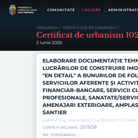
Skip
to
COMUNITATE
LOCUIRE
ADMINISTRAȚ
content
URBANISM
/
CERTIFICATE DE URBANISM
/
Certificat de urbanism 1
2 iunie 2026
ELABORARE DOCUMENTAȚIE TEHN
LUCRĂRILOR DE CONSTRUIRE IMO
"EN DETAIL" A BUNURILOR DE FO
SERVICIILOR AFERENTE ŞI ACTIV
FINANCIAR-BANCARE, SERVICII CU
PROFESIONALE, SANATATE/SERVICI
AMENAJARI EXTERIOARE, AMPLAS
SANTIER
judetul Cluj, municipiul Cluj-Napoca, Str Calea Tu
261508
CARTE FUNCIARĂ:
-
NR. TOPOGRAFIC: