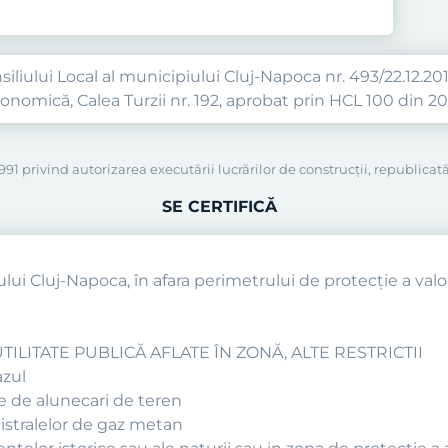
iliului Local al municipiului Cluj-Napoca nr. 493/22.12.2014
conomică, Calea Turzii nr. 192, aprobat prin HCL 100 din 2
91 privind autorizarea executării lucrărilor de construcţii, republicată
SE CERTIFICĂ
ului Cluj-Napoca, în afara perimetrului de protecţie a valori
TILITATE PUBLICĂ AFLATE ÎN ZONĂ, ALTE RESTRICTII
azul
re de alunecari de teren
istralelor de gaz metan