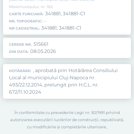
Maramureșului, nr. 162
341881, 341881-C1
CARTE FUNCIARĂ:
-
NR. TOPOGRAFIC:
341881, 341881-C1
NR CADASTRAL:
515661
CERERE NR.
08.05.2026
DIN DATA:
, aprobată prin Hotărârea Consiliului
HOTĂRÂRE:
Local al municipiului Cluj-Napoca nr.
493/22.12.2014, prelungit prin H.C.L. nr.
672/11.10.2024
În conformitate cu prevederile Legii nr. 50/1991 privind
autorizarea executării lucrărilor de construcţii, republicată,
cu modificările şi completările ulterioare,