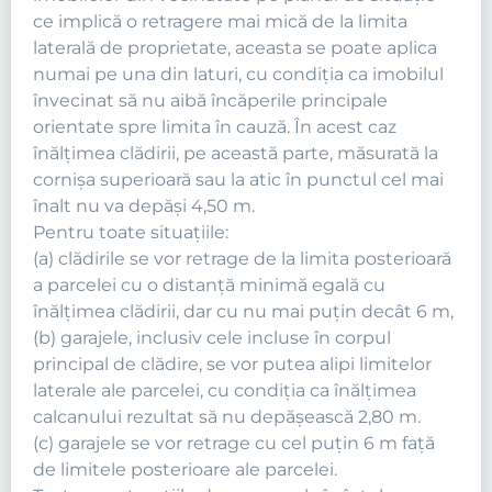
ce implică o retragere mai mică de la limita
laterală de proprietate, aceasta se poate aplica
numai pe una din laturi, cu condiţia ca imobilul
învecinat să nu aibă încăperile principale
orientate spre limita în cauză. În acest caz
înălţimea clădirii, pe această parte, măsurată la
cornişa superioară sau la atic în punctul cel mai
înalt nu va depăşi 4,50 m.
Pentru toate situaţiile:
(a) clădirile se vor retrage de la limita posterioară
a parcelei cu o distanţă minimă egală cu
înălţimea clădirii, dar cu nu mai puţin decât 6 m,
(b) garajele, inclusiv cele incluse în corpul
principal de clădire, se vor putea alipi limitelor
laterale ale parcelei, cu condiţia ca înălţimea
calcanului rezultat să nu depăşească 2,80 m.
(c) garajele se vor retrage cu cel puţin 6 m faţă
de limitele posterioare ale parcelei.