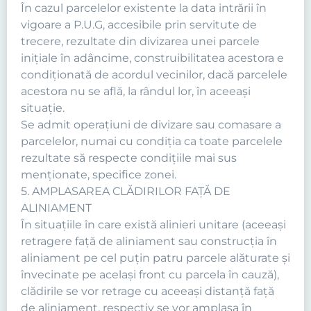
În cazul parcelelor existente la data intrării în
vigoare a P.U.G, accesibile prin servitute de
trecere, rezultate din divizarea unei parcele
iniţiale în adâncime, construibilitatea acestora e
condiţionată de acordul vecinilor, dacă parcelele
acestora nu se află, la rândul lor, în aceeaşi
situaţie.
Se admit operaţiuni de divizare sau comasare a
parcelelor, numai cu condiţia ca toate parcelele
rezultate să respecte condiţiile mai sus
menţionate, specifice zonei.
5. AMPLASAREA CLĂDIRILOR FAŢĂ DE
ALINIAMENT
În situaţiile în care există alinieri unitare (aceeaşi
retragere faţă de aliniament sau construcţia în
aliniament pe cel puţin patru parcele alăturate şi
învecinate pe acelaşi front cu parcela în cauză),
clădirile se vor retrage cu aceeaşi distanţă faţă
de aliniament, respectiv se vor amplasa în