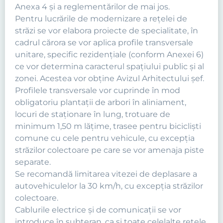
Anexa 4 şi a reglementărilor de mai jos.
Pentru lucrările de modernizare a reţelei de
străzi se vor elabora proiecte de specialitate, în
cadrul cărora se vor aplica profile transversale
unitare, specific rezidenţiale (conform Anexei 6)
ce vor determina caracterul spaţiului public şi al
zonei. Acestea vor obține Avizul Arhitectului șef.
Profilele transversale vor cuprinde în mod
obligatoriu plantaţii de arbori în aliniament,
locuri de staţionare în lung, trotuare de
minimum 1,50 m lăţime, trasee pentru biciclişti
comune cu cele pentru vehicule, cu excepţia
străzilor colectoare pe care se vor amenaja piste
separate.
Se recomandă limitarea vitezei de deplasare a
autovehiculelor la 30 km/h, cu excepţia străzilor
colectoare.
Cablurile electrice şi de comunicaţii se vor
introduce în subteran, ca şi toate celelalte reţele