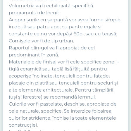
Volumetria va fi echilibrată, specifică
programului de locuit.
Acoperişurile cu şarpantă vor avea forme simple,
în două sau patru ape, cu pante egale şi
constante ce nu vor depăşi 60o , sau cu terasă.
Cornişele vor fi de tip urban.
Raportul plin-gol va fi apropiat de cel
predominant în zonă.
Materialele de finisaj vor fi cele specifice zonei –
ţiglă ceramică sau tablă lisă fălţuită pentru
acoperişe înclinate, tencuieli pentru faţade,
placaje din piatră sau tencuieli pentru socluri şi
alte elemente arhitecturale. Pentru tâmplării
(uşi şi ferestre) se recomandă lemnul.
Culorile vor fi pastelate, deschise, apropiate de
cele naturale, specifice. Se interzice folosirea
culorilor stridente, închise la toate elementele
construcţiei.