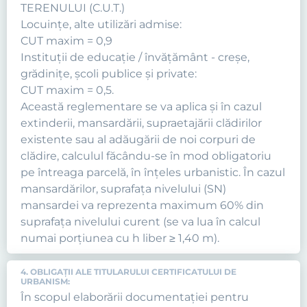
TERENULUI (C.U.T.)
Locuinţe, alte utilizări admise:
CUT maxim = 0,9
Instituţii de educaţie / învăţământ - creşe,
grădiniţe, şcoli publice şi private:
CUT maxim = 0,5.
Această reglementare se va aplica şi în cazul
extinderii, mansardării, supraetajării clădirilor
existente sau al adăugării de noi corpuri de
clădire, calculul făcându-se în mod obligatoriu
pe întreaga parcelă, în înţeles urbanistic. În cazul
mansardărilor, suprafaţa nivelului (SN)
mansardei va reprezenta maximum 60% din
suprafaţa nivelului curent (se va lua în calcul
numai porţiunea cu h liber ≥ 1,40 m).
4. OBLIGAŢII ALE TITULARULUI CERTIFICATULUI DE
URBANISM:
În scopul elaborării documentaţiei pentru