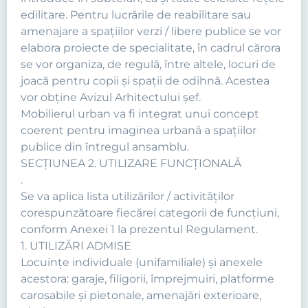
edilitare. Pentru lucrările de reabilitare sau
amenajare a spaţiilor verzi / libere publice se vor
elabora proiecte de specialitate, în cadrul cărora
se vor organiza, de regulă, între altele, locuri de
joacă pentru copii şi spaţii de odihnă. Acestea
vor obține Avizul Arhitectului șef.
Mobilierul urban va fi integrat unui concept
coerent pentru imaginea urbană a spaţiilor
publice din întregul ansamblu.
SECŢIUNEA 2. UTILIZARE FUNCŢIONALĂ
.
Se va aplica lista utilizărilor / activităţilor
corespunzătoare fiecărei categorii de funcţiuni,
conform Anexei 1 la prezentul Regulament.
1. UTILIZĂRI ADMISE
Locuinţe individuale (unifamiliale) şi anexele
acestora: garaje, filigorii, împrejmuiri, platforme
carosabile şi pietonale, amenajări exterioare,