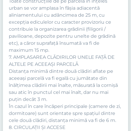
Toate construcţiile de pe parcela în înţeles
urban se vor amplasa în fâşia adiacentă
aliniamentului cu adâncimea de 25 m, cu
excepţia ediculelor cu caracter provizoriu ce
contribuie la organizarea grădinii (filigorii /
pavilioane, depozite pentru unelte de grădină
etc), a căror suprafaţă însumată va fi de
maximum 15 mp.
7. AMPLASAREA CLĂDIRILOR UNELE FAŢĂ DE
ALTELE PE ACEEAŞI PARCELĂ
Distanţa minimă dintre două clădiri aflate pe
aceeaşi parcelă va fi egală cu jumătate din
înălţimea clădirii mai înalte, măsurată la cornişă
sau atic în punctul cel mai înalt, dar nu mai
puţin decât 3 m.
În cazul în care încăperi principale (camere de zi,
dormitoare) sunt orientate spre spaţiul dintre
cele două clădiri, distanţa minimă va fi de 6 m.
8. CIRCULAŢII ŞI ACCESE