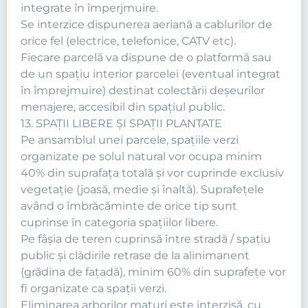
integrate în împerjmuire.
Se interzice dispunerea aeriană a cablurilor de
orice fel (electrice, telefonice, CATV etc).
Fiecare parcelă va dispune de o platformă sau
de un spaţiu interior parcelei (eventual integrat
în împrejmuire) destinat colectării deşeurilor
menajere, accesibil din spaţiul public.
13. SPAŢII LIBERE ŞI SPAŢII PLANTATE
Pe ansamblul unei parcele, spaţiile verzi
organizate pe solul natural vor ocupa minim
40% din suprafaţa totală şi vor cuprinde exclusiv
vegetaţie (joasă, medie şi înaltă). Suprafeţele
având o îmbrăcăminte de orice tip sunt
cuprinse în categoria spaţiilor libere.
Pe fâşia de teren cuprinsă între stradă / spaţiu
public şi clădirile retrase de la alinimanent
(grădina de faţadă), minim 60% din suprafeţe vor
fi organizate ca spaţii verzi.
Eliminarea arborilor maturi este interzisă, cu