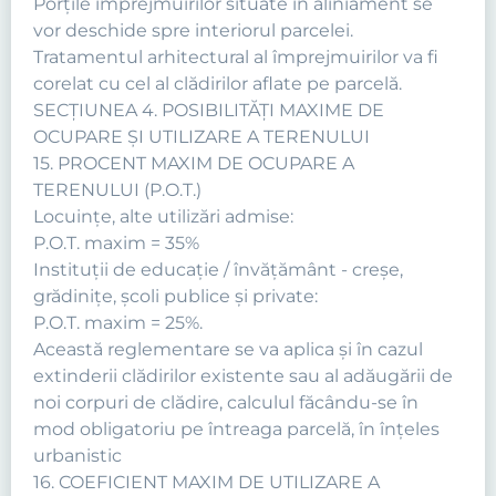
Porţile împrejmuirilor situate în aliniament se
vor deschide spre interiorul parcelei.
Tratamentul arhitectural al împrejmuirilor va fi
corelat cu cel al clădirilor aflate pe parcelă.
SECŢIUNEA 4. POSIBILITĂŢI MAXIME DE
OCUPARE ŞI UTILIZARE A TERENULUI
15. PROCENT MAXIM DE OCUPARE A
TERENULUI (P.O.T.)
Locuinţe, alte utilizări admise:
P.O.T. maxim = 35%
Instituţii de educaţie / învăţământ - creşe,
grădiniţe, şcoli publice şi private:
P.O.T. maxim = 25%.
Această reglementare se va aplica şi în cazul
extinderii clădirilor existente sau al adăugării de
noi corpuri de clădire, calculul făcându-se în
mod obligatoriu pe întreaga parcelă, în înţeles
urbanistic
16. COEFICIENT MAXIM DE UTILIZARE A