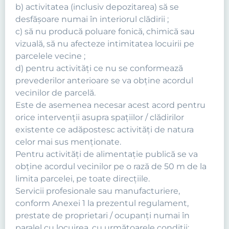
b) activitatea (inclusiv depozitarea) să se
desfăşoare numai în interiorul clădirii ;
c) să nu producă poluare fonică, chimică sau
vizuală, să nu afecteze intimitatea locuirii pe
parcelele vecine ;
d) pentru activităţi ce nu se conformează
prevederilor anterioare se va obţine acordul
vecinilor de parcelă.
Este de asemenea necesar acest acord pentru
orice intervenţii asupra spaţiilor / clădirilor
existente ce adăpostesc activităţi de natura
celor mai sus menţionate.
Pentru activităţi de alimentaţie publică se va
obţine acordul vecinilor pe o rază de 50 m de la
limita parcelei, pe toate direcţiile.
Servicii profesionale sau manufacturiere,
conform Anexei 1 la prezentul regulament,
prestate de proprietari / ocupanţi numai în
paralel cu locuirea, cu următoarele condiţii: