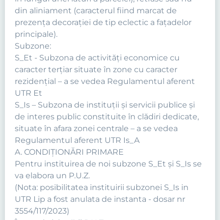
din aliniament (caracterul fiind marcat de
prezenţa decoraţiei de tip eclectic a faţadelor
principale).
Subzone:
S_Et - Subzona de activităţi economice cu
caracter terţiar situate în zone cu caracter
rezidenţial – a se vedea Regulamentul aferent
UTR Et
S_Is – Subzona de instituţii şi servicii publice şi
de interes public constituite în clădiri dedicate,
situate în afara zonei centrale – a se vedea
Regulamentul aferent UTR Is_A
A. CONDIŢIONĂRI PRIMARE
Pentru instituirea de noi subzone S_Et și S_Is se
va elabora un P.U.Z.
(Nota: posibilitatea instituirii subzonei S_Is in
UTR Lip a fost anulata de instanta - dosar nr
3554/117/2023)