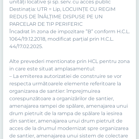
unități locative și sp. serv. cu acces public
Destinația: UTR = Lip, LOCUINŢE CU REGIM
REDUS DE ÎNĂLŢIME DISPUSE PE UN
PARCELAR DE TIP PERIFERIC
Încadrat în zona de impozitare ”B” conform H.C.L.
1064/19.12.2018, modificat parțial prin H.C.L.
44/17.02.2025.
Alte prevederi mentionate prin HCL pentru zona
in care este situat amplasamentul:
– La emiterea autorizatiei de construire se vor
respecta următoarele elemente referitoare la
organizarea de santier: împrejmuirea
corespunzătoare a organizărilor de santier,
amenajarea rampei de spălare, amenajarea unui
drum pietruit de la rampa de spălare la iesirea
din santier, amenajarea unui drum pietruit de
acces de la drumul modernizat spre organizarea
de santier, amenajarea unui sistem de colectare