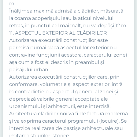
m.
Înălţimea maximă admisă a clădirilor, măsurată
la coama acoperişului sau la aticul nivelului
retras, în punctul cel mai înalt, nu va depăşi 12 m.
11. ASPECTUL EXTERIOR AL CLĂDIRILOR
Autorizarea executării construcţiilor este
permisă numai dacă aspectul lor exterior nu
contravine funcţiunii acestora, caracterului zonei
aşa cum a fost el descris în preambul şi
peisajului urban.
Autorizarea executării construcţiilor care, prin
conformare, volumetrie şi aspect exterior, intră
în contradicţie cu aspectul general al zonei şi
depreciază valorile general acceptate ale
urbanismului şi arhitecturii, este interzisă.
Arhitectura clădirilor noi va fi de factură modernă
şi va exprima caracterul programului (locuire). Se
interzice realizarea de pastişe arhitecturale sau
imitarea stilurilor istorice.