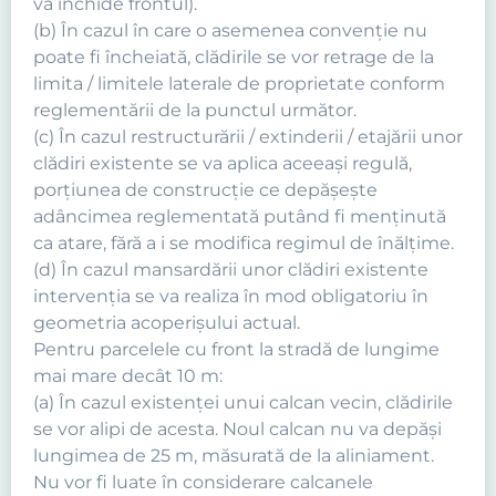
va închide frontul).
(b) În cazul în care o asemenea convenţie nu
poate fi încheiată, clădirile se vor retrage de la
limita / limitele laterale de proprietate conform
reglementării de la punctul următor.
(c) În cazul restructurării / extinderii / etajării unor
clădiri existente se va aplica aceeaşi regulă,
porţiunea de construcţie ce depăşeşte
adâncimea reglementată putând fi menţinută
ca atare, fără a i se modifica regimul de înălţime.
(d) În cazul mansardării unor clădiri existente
intervenţia se va realiza în mod obligatoriu în
geometria acoperişului actual.
Pentru parcelele cu front la stradă de lungime
mai mare decât 10 m:
(a) În cazul existenţei unui calcan vecin, clădirile
se vor alipi de acesta. Noul calcan nu va depăşi
lungimea de 25 m, măsurată de la aliniament.
Nu vor fi luate în considerare calcanele