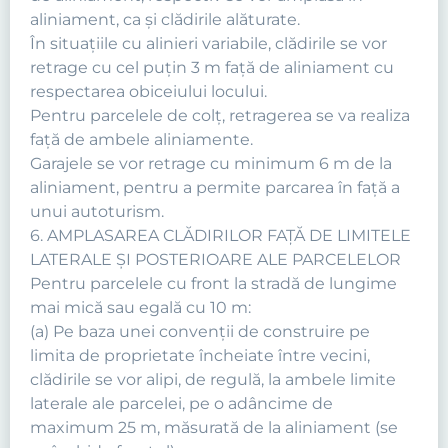
aliniament, ca şi clădirile alăturate.
În situaţiile cu alinieri variabile, clădirile se vor
retrage cu cel puţin 3 m faţă de aliniament cu
respectarea obiceiului locului.
Pentru parcelele de colţ, retragerea se va realiza
faţă de ambele aliniamente.
Garajele se vor retrage cu minimum 6 m de la
aliniament, pentru a permite parcarea în faţă a
unui autoturism.
6. AMPLASAREA CLĂDIRILOR FAŢĂ DE LIMITELE
LATERALE ŞI POSTERIOARE ALE PARCELELOR
Pentru parcelele cu front la stradă de lungime
mai mică sau egală cu 10 m:
(a) Pe baza unei convenţii de construire pe
limita de proprietate încheiate între vecini,
clădirile se vor alipi, de regulă, la ambele limite
laterale ale parcelei, pe o adâncime de
maximum 25 m, măsurată de la aliniament (se