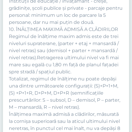
Instituţii de educaţie / învăţământ - creşe,
grădiniţe, şcoli publice şi private - parcaje pentru
personal: minimum un loc de parcare la 5
persoane, dar nu mai puţin de două.
10. ÎNĂLŢIMEA MAXIMĂ ADMISĂ A CLĂDIRILOR
Regimul de înălţime maxim admis este de trei
niveluri supraterane, (parter + etaj + mansardă /
nivel retras) sau (demisol + parter + mansardă /
nivel retras).Retragerea ultimului nivel va fi mai
mare sau egală cu 1,80 m faţă de planul faţadei
spre stradă / spaţiul public.
Totalizat, regimul de înălţime nu poate depăşi
una dintre următoarele configuraţii: (S)+P+1+M,
(S) +P+1+R, D+P+M, D+P+R (semnificaţiile
prescurtărilor: S – subsol, D – demisol, P – parter,
M – mansardă, R – nivel retras).
Înălţimea maximă admisă a clădirilor, măsurată
la cornişa superioară sau la aticul ultimului nivel
neretras, în punctul cel mai înalt, nu va depăşi 8