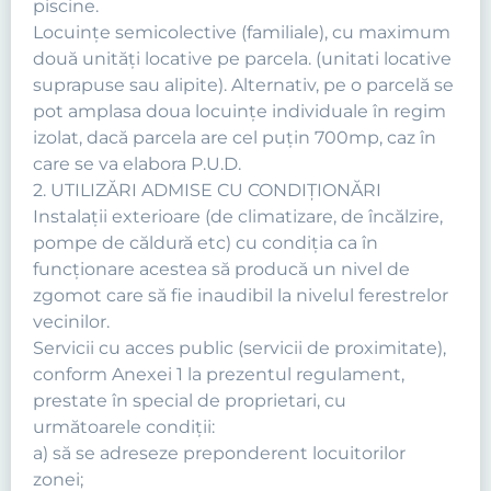
piscine.
Locuinţe semicolective (familiale), cu maximum
două unităţi locative pe parcela. (unitati locative
suprapuse sau alipite). Alternativ, pe o parcelă se
pot amplasa doua locuințe individuale în regim
izolat, dacă parcela are cel puțin 700mp, caz în
care se va elabora P.U.D.
2. UTILIZĂRI ADMISE CU CONDIŢIONĂRI
Instalaţii exterioare (de climatizare, de încălzire,
pompe de căldură etc) cu condiţia ca în
funcţionare acestea să producă un nivel de
zgomot care să fie inaudibil la nivelul ferestrelor
vecinilor.
Servicii cu acces public (servicii de proximitate),
conform Anexei 1 la prezentul regulament,
prestate în special de proprietari, cu
următoarele condiţii:
a) să se adreseze preponderent locuitorilor
zonei;