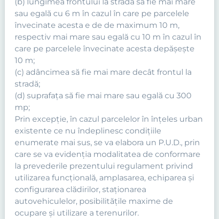
(b) lungimea frontului la stradă să fie mai mare
sau egală cu 6 m în cazul în care pe parcelele
învecinate acesta e de de maximum 10 m,
respectiv mai mare sau egală cu 10 m în cazul în
care pe parcelele învecinate acesta depăşeşte
10 m;
(c) adâncimea să fie mai mare decât frontul la
stradă;
(d) suprafaţa să fie mai mare sau egală cu 300
mp;
Prin excepţie, în cazul parcelelor în înţeles urban
existente ce nu îndeplinesc condiţiile
enumerate mai sus, se va elabora un P.U.D., prin
care se va evidenţia modalitatea de conformare
la prevederile prezentului regulament privind
utilizarea funcţională, amplasarea, echiparea şi
configurarea clădirilor, staţionarea
autovehiculelor, posibilităţile maxime de
ocupare şi utilizare a terenurilor.