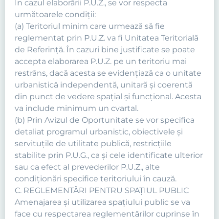
În cazul elaborării P.U.Z., se vor respecta
următoarele condiţii:
(a) Teritoriul minim care urmează să fie
reglementat prin P.U.Z. va fi Unitatea Teritorială
de Referinţă. În cazuri bine justificate se poate
accepta elaborarea P.U.Z. pe un teritoriu mai
restrâns, dacă acesta se evidenţiază ca o unitate
urbanistică independentă, unitară şi coerentă
din punct de vedere spaţial şi funcţional. Acesta
va include minimum un cvartal.
(b) Prin Avizul de Oportunitate se vor specifica
detaliat programul urbanistic, obiectivele şi
servituţile de utilitate publică, restricţiile
stabilite prin P.U.G., ca şi cele identificate ulterior
sau ca efect al prevederilor P.U.Z., alte
condiţionări specifice teritoriului în cauză.
C. REGLEMENTĂRI PENTRU SPAȚIUL PUBLIC
Amenajarea şi utilizarea spaţiului public se va
face cu respectarea reglementărilor cuprinse în