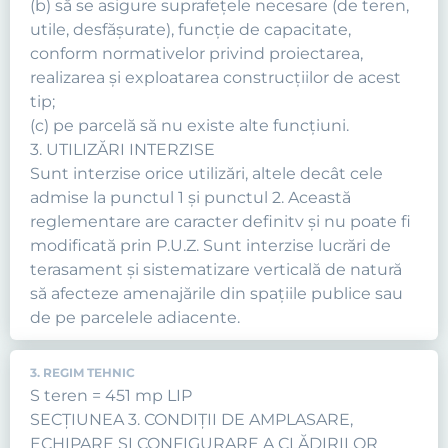
(b) să se asigure suprafeţele necesare (de teren,
utile, desfăşurate), funcţie de capacitate,
conform normativelor privind proiectarea,
realizarea şi exploatarea construcţiilor de acest
tip;
(c) pe parcelă să nu existe alte funcţiuni.
3. UTILIZĂRI INTERZISE
Sunt interzise orice utilizări, altele decât cele
admise la punctul 1 şi punctul 2. Această
reglementare are caracter definitv şi nu poate fi
modificată prin P.U.Z. Sunt interzise lucrări de
terasament şi sistematizare verticală de natură
să afecteze amenajările din spaţiile publice sau
de pe parcelele adiacente.
3. REGIM TEHNIC
S teren = 451 mp LIP
SECŢIUNEA 3. CONDIŢII DE AMPLASARE,
ECHIPARE ŞI CONFIGURARE A CLĂDIRILOR