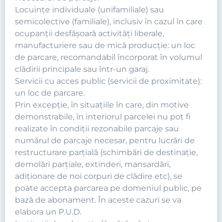
Locuinţe individuale (unifamiliale) sau
semicolective (familiale), inclusiv în cazul în care
ocupanţii desfăşoară activităţi liberale,
manufacturiere sau de mică producţie: un loc
de parcare, recomandabil încorporat în volumul
clădirii principale sau într-un garaj.
Servicii cu acces public (servicii de proximitate):
un loc de parcare.
Prin excepţie, în situaţiile în care, din motive
demonstrabile, în interiorul parcelei nu pot fi
realizate în condiţii rezonabile parcaje sau
numărul de parcaje necesar, pentru lucrări de
restructurare parţială (schimbări de destinaţie,
demolări parţiale, extinderi, mansardări,
adiţionare de noi corpuri de clădire etc), se
poate accepta parcarea pe domeniul public, pe
bază de abonament. În aceste cazuri se va
elabora un P.U.D.