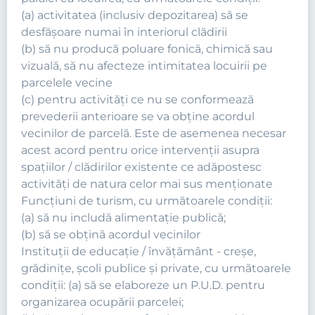
(a) activitatea (inclusiv depozitarea) să se
desfăşoare numai în interiorul clădirii
(b) să nu producă poluare fonică, chimică sau
vizuală, să nu afecteze intimitatea locuirii pe
parcelele vecine
(c) pentru activităţi ce nu se conformează
prevederii anterioare se va obţine acordul
vecinilor de parcelă. Este de asemenea necesar
acest acord pentru orice intervenţii asupra
spaţiilor / clădirilor existente ce adăpostesc
activităţi de natura celor mai sus menţionate
Funcţiuni de turism, cu următoarele condiţii:
(a) să nu includă alimentaţie publică;
(b) să se obţină acordul vecinilor
Instituţii de educaţie / învăţământ - creşe,
grădiniţe, şcoli publice şi private, cu următoarele
condiţii: (a) să se elaboreze un P.U.D. pentru
organizarea ocupării parcelei;