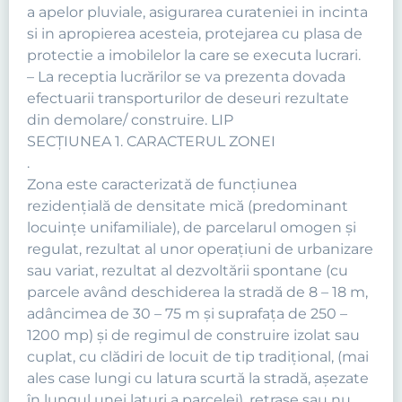
a apelor pluviale, asigurarea curateniei in incinta
si in apropierea acesteia, protejarea cu plasa de
protectie a imobilelor la care se executa lucrari.
– La receptia lucrărilor se va prezenta dovada
efectuarii transporturilor de deseuri rezultate
din demolare/ construire. LIP
SECŢIUNEA 1. CARACTERUL ZONEI
.
Zona este caracterizată de funcţiunea
rezidenţială de densitate mică (predominant
locuinţe unifamiliale), de parcelarul omogen şi
regulat, rezultat al unor operaţiuni de urbanizare
sau variat, rezultat al dezvoltării spontane (cu
parcele având deschiderea la stradă de 8 – 18 m,
adâncimea de 30 – 75 m şi suprafaţa de 250 –
1200 mp) şi de regimul de construire izolat sau
cuplat, cu clădiri de locuit de tip tradiţional, (mai
ales case lungi cu latura scurtă la stradă, aşezate
în lungul unei laturi a parcelei), retrase sau nu