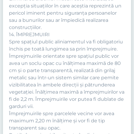
excepţia situaţiilor în care aceştia reprezintă un
pericol iminent pentru siguranţa persoanelor
sau a bunurilor sau ar împiedică realizarea
construcţiilor.
14. ÎMPREJMUIRI
Spre spaţiul public aliniamentul va fi obligatoriu
închis pe toată lungimea sa prin împrejmuire.
Împrejmuirile orientate spre spaţiul public vor
avea un soclu opac cu înălţimea maximă de 80
cm şi o parte transparentă, realizată din grilaj
metalic sau într-un sistem similar care pemite
vizibilitatea în ambele direcţii şi pătrunderea
vegetaţiei. Înălţimea maximă a împrejmuirilor va
fi de 2,2 m. Împrejmuirile vor putea fi dublate de
garduri vii.
Împrejmuirile spre parcelele vecine vor avea
maximum 2,20 m înălţime şi vor fi de tip
transparent sau opac.