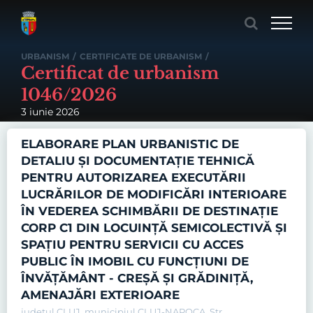
Skip
to
content
URBANISM
/
CERTIFICATE DE URBANISM
/
Certificat de urbanism
1046/2026
3 iunie 2026
ELABORARE PLAN URBANISTIC DE
DETALIU ȘI DOCUMENTAȚIE TEHNICĂ
PENTRU AUTORIZAREA EXECUTĂRII
LUCRĂRILOR DE MODIFICĂRI INTERIOARE
ÎN VEDEREA SCHIMBĂRII DE DESTINAȚIE
CORP C1 DIN LOCUINȚĂ SEMICOLECTIVĂ ȘI
SPAȚIU PENTRU SERVICII CU ACCES
PUBLIC ÎN IMOBIL CU FUNCȚIUNI DE
ÎNVĂȚĂMÂNT - CREȘĂ ȘI GRĂDINIȚĂ,
AMENAJĂRI EXTERIOARE
judetul CLUJ, municipiul CLUJ-NAPOCA, Str