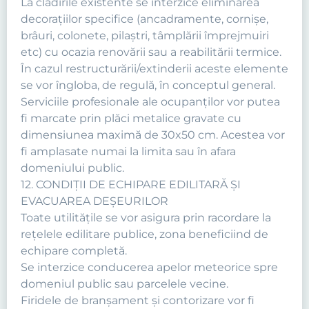
La clădirile existente se interzice eliminarea
decoraţiilor specifice (ancadramente, cornişe,
brâuri, colonete, pilaştri, tâmplării împrejmuiri
etc) cu ocazia renovării sau a reabilitării termice.
În cazul restructurării/extinderii aceste elemente
se vor îngloba, de regulă, în conceptul general.
Serviciile profesionale ale ocupanţilor vor putea
fi marcate prin plăci metalice gravate cu
dimensiunea maximă de 30x50 cm. Acestea vor
fi amplasate numai la limita sau în afara
domeniului public.
12. CONDIŢII DE ECHIPARE EDILITARĂ ŞI
EVACUAREA DEŞEURILOR
Toate utilităţile se vor asigura prin racordare la
reţelele edilitare publice, zona beneficiind de
echipare completă.
Se interzice conducerea apelor meteorice spre
domeniul public sau parcelele vecine.
Firidele de branşament şi contorizare vor fi