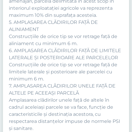
amenajări, parcela delimitată în acest scop în
interiorul exploataţiei agricole va reprezenta
maximum 10% din suprafaţa acesteia.
5. AMPLASAREA CLĂDIRILOR FAŢĂ DE
ALINIAMENT
Construcţiile de orice tip se vor retrage faţă de
aliniament cu minimum 6 m.
6. AMPLASAREA CLĂDIRILOR FAŢĂ DE LIMITELE
LATERALE ŞI POSTERIOARE ALE PARCELELOR
Construcţiile de orice tip se vor retrage faţă de
limitele laterale şi posterioare ale parcelei cu
minimum 6 m.
7. AMPLASAREA CLĂDIRILOR UNELE FAŢĂ DE
ALTELE PE ACEEAŞI PARCELĂ
Amplasarea clădirilor unele faţă de altele în
cadrul aceleiaşi parcele se va face, funcţie de
caracteristicile şi destinaţia acestora, cu
respectarea distanţelor impuse de normele PSI
şi sanitare.