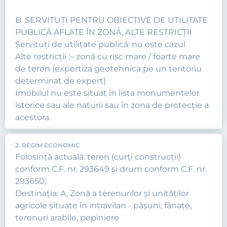
B. SERVITUȚI PENTRU OBIECTIVE DE UTILITATE
PUBLICĂ AFLATE ÎN ZONĂ, ALTE RESTRICȚII
Servituţi de utilitate publică: nu este cazul
Alte restricții :– zonă cu risc mare / foarte mare
de teren (expertiza geotehnica pe un teritoriu
determinat de expert)
Imobilul nu este situat în lista monumentelor
istorice sau ale naturii sau în zona de protecție a
acestora.
2. REGIM ECONOMIC
Folosință actuală: teren (curți construcții)
conform C.F. nr. 293649 și drum conform C.F. nr.
293650;
Destinația: A, Zonă a terenurilor şi unităţilor
agricole situate în intravilan - păşuni, fânaţe,
terenuri arabile, pepiniere