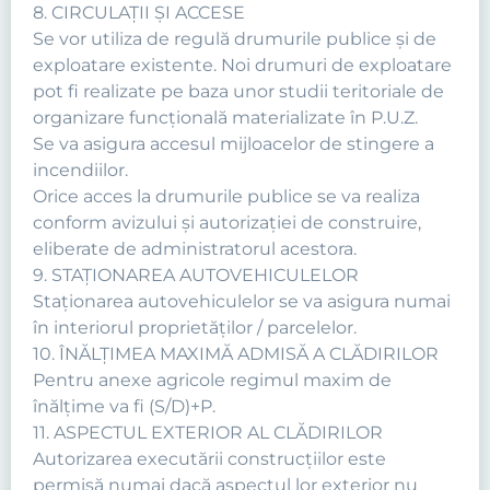
8. CIRCULAŢII ŞI ACCESE
Se vor utiliza de regulă drumurile publice şi de
exploatare existente. Noi drumuri de exploatare
pot fi realizate pe baza unor studii teritoriale de
organizare funcţională materializate în P.U.Z.
Se va asigura accesul mijloacelor de stingere a
incendiilor.
Orice acces la drumurile publice se va realiza
conform avizului şi autorizaţiei de construire,
eliberate de administratorul acestora.
9. STAŢIONAREA AUTOVEHICULELOR
Staţionarea autovehiculelor se va asigura numai
în interiorul proprietăţilor / parcelelor.
10. ÎNĂLŢIMEA MAXIMĂ ADMISĂ A CLĂDIRILOR
Pentru anexe agricole regimul maxim de
înălţime va fi (S/D)+P.
11. ASPECTUL EXTERIOR AL CLĂDIRILOR
Autorizarea executării construcţiilor este
permisă numai dacă aspectul lor exterior nu