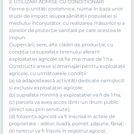
2. UTILIZĂRI ADMISE CU CONDIŢIONĂRI
Ferme şi unităţi zootehnice, numai în baza unor
studii de impact asupra sănătăţii populaţiei şi
mediului înconjurător, cu realizarea măsurilor şi a
zonelor de protecţie sanitară pe care acestea le
impun.
Ciupercării, sere, alte clădiri de producţie, cu
condiţia ca suprafaţa terenului aferent
exploataţiei agricole să fie mai mare de 1 ha.
Construcţii anexe şi amenajări pentru exploataţii
agricole, cu următoarele condiţii:
(a) să adăpostească activităţi dedicate nemijlocit
şi exclusiv exploataţiei agricole;
(b) suprafaţa minimă a exploataţiei va fi de 1 ha;
(c) parcela va avea acces dintr-un drum public
(direct sau prin servitute);
(d) folosinţa agricolă va fi înscrisă în actele de
proprietate - arător, livadă, pomet, păşune, fânaţ;
(e) terenul va fi înscris în registrul agricol;