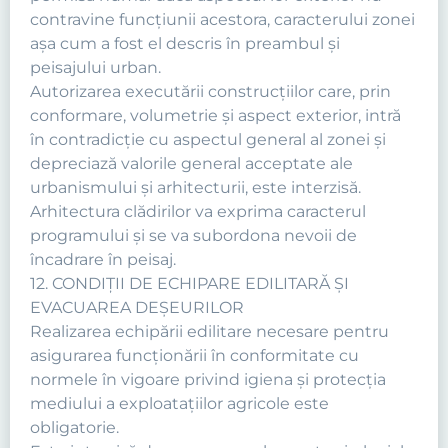
contravine funcţiunii acestora, caracterului zonei
aşa cum a fost el descris în preambul şi
peisajului urban.
Autorizarea executării construcţiilor care, prin
conformare, volumetrie şi aspect exterior, intră
în contradicţie cu aspectul general al zonei şi
depreciază valorile general acceptate ale
urbanismului şi arhitecturii, este interzisă.
Arhitectura clădirilor va exprima caracterul
programului şi se va subordona nevoii de
încadrare în peisaj.
12. CONDIŢII DE ECHIPARE EDILITARĂ ŞI
EVACUAREA DEŞEURILOR
Realizarea echipării edilitare necesare pentru
asigurarea funcţionării în conformitate cu
normele în vigoare privind igiena şi protecţia
mediului a exploataţiilor agricole este
obligatorie.