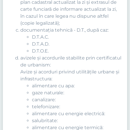
plan cadastral actualizat la zi şi extrasul de
carte funciară de informare actualizat la zi,
în cazul în care legea nu dispune altfel
(copie legalizată);
documentaţia tehnică - D.T., după caz:
D.T.A.C.
D.T.A.D.
D.T.O.E.
avizele şi acordurile stabilite prin certificatul
de urbanism:
Avize şi acorduri privind utilităţile urbane şi
infrastructura:
alimentare cu apa:
gaze naturale:
canalizare:
telefonizare:
alimentare cu energie electrică:
salubritate:
alimentare cu energie termică: