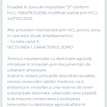
Încadrat în zona de impozitare ”D” conform
H.C.L. 1064/19.12.2018, modificat parțial prin H.C.L.
44/17.02.2025.
Alte prevederi mentionate prin HCL pentru zona
in care este situat amplasamentul:
– nu este cazul A
SECŢIUNEA 1. CARACTERUL ZONEI
.
Terenuri neurbanizate cu destinaţie agricolă,
introduse în intravilan prin documentaţii de
urbanism anterioare.
Având în vedere principiile dezvoltării durabile,
nevoia conservării calităţii mediului, ca şi
existenţa în intravilan a unei rezerve de teren
substanţiale destinate urbanizării, este posibilă
şi se impune conservarea şi protejarea
terenurilor cu destinaţie agricolă aflate în