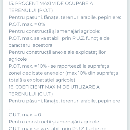
15. PROCENT MAXIM DE OCUPARE A
TERENULUI (P.O.T.)
Pentru păşuni, fânaţe, terenuri arabile, pepiniere:
P.O.T. max. = 0%
Pentru construcţii şi amenajări agricole:
P.O.T. max. se va stabili prin P.U.Z. funcţie de
caracterul acestora
Pentru construcţii anexe ale exploataţiilor
agricole
P.O.T. max. = 10% - se raportează la suprafaţa
zonei dedicate anexelor (max 10% din suprafaţa
totală a exploataţiei agricole)
16. COEFICIENT MAXIM DE UTILIZARE A
TERENULUI (C.U.T.)
Pentru păşuni, fânaţe, terenuri arabile, pepiniere
:
C.U.T. max. = 0
Pentru construcţii şi amenajări agricole:
C.U.T. max. se va stabili prin P.U.Z. fucţie de