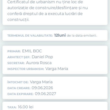
Certificatul de urbanism nu ţine loc de
autorizaţie de construire/desfiinţare şi nu
conferă dreptul de a executa lucrări de
construcţii.
12
luni
de la data emiterii.
TERMENUL DE VALABILITATE:
EMIL BOC
PRIMAR:
Daniel Pop
ARHITECT ȘEF:
Aurora Rosca
SECRETAR:
Varga Maria
INSPECTOR URBANISM:
Varga Maria
ÎNTOCMIT DE:
09.06.2026
DATA CREARE:
09.06.2027
DATA EXPIRARE:
16.00 lei
TAXA: