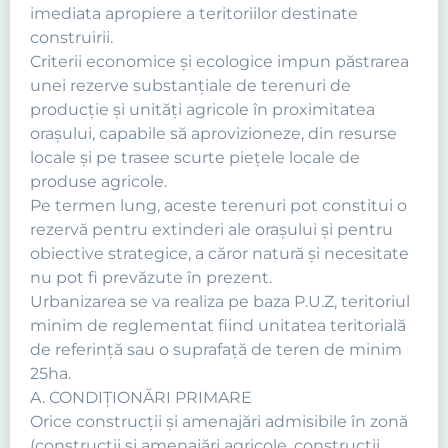
imediata apropiere a teritoriilor destinate
construirii.
Criterii economice şi ecologice impun păstrarea
unei rezerve substanţiale de terenuri de
producţie şi unităţi agricole în proximitatea
oraşului, capabile să aprovizioneze, din resurse
locale şi pe trasee scurte pieţele locale de
produse agricole.
Pe termen lung, aceste terenuri pot constitui o
rezervă pentru extinderi ale oraşului şi pentru
obiective strategice, a căror natură şi necesitate
nu pot fi prevăzute în prezent.
Urbanizarea se va realiza pe baza P.U.Z, teritoriul
minim de reglementat fiind unitatea teritorială
de referință sau o suprafață de teren de minim
25ha.
A. CONDIŢIONĂRI PRIMARE
Orice construcţii şi amenajări admisibile în zonă
(construcţii şi amenajări agricole, construcţii