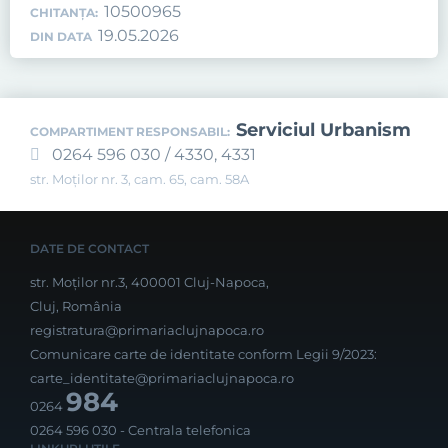
10500965
CHITANȚA:
19.05.2026
DIN DATA
Serviciul Urbanism
COMPARTIMENT RESPONSABIL:
0264 596 030 / 4330, 4331
str. Moților nr. 3, cam. 65, cam. 58A
DATE DE CONTACT
str. Moților nr.3, 400001 Cluj-Napoca,
Cluj, România
registratura@primariaclujnapoca.ro
Comunicare carte de identitate conform Legii 9/2023:
carte_identitate@primariaclujnapoca.ro
984
0264
0264 596 030
- Centrala telefonica