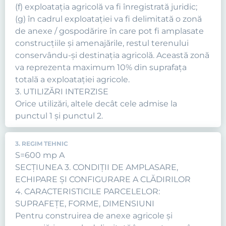
(f) exploataţia agricolă va fi înregistrată juridic;
(g) în cadrul exploataţiei va fi delimitată o zonă
de anexe / gospodărire în care pot fi amplasate
construcţiile şi amenajările, restul terenului
conservându-şi destinaţia agricolă. Această zonă
va reprezenta maximum 10% din suprafaţa
totală a exploataţiei agricole.
3. UTILIZĂRI INTERZISE
Orice utilizări, altele decât cele admise la
punctul 1 şi punctul 2.
3. REGIM TEHNIC
S=600 mp A
SECŢIUNEA 3. CONDIŢII DE AMPLASARE,
ECHIPARE ŞI CONFIGURARE A CLĂDIRILOR
4. CARACTERISTICILE PARCELELOR:
SUPRAFEŢE, FORME, DIMENSIUNI
Pentru construirea de anexe agricole şi