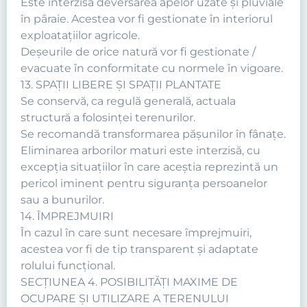
Este interzisă deversarea apelor uzate şi pluviale
în pâraie. Acestea vor fi gestionate în interiorul
exploataţiilor agricole.
Deşeurile de orice natură vor fi gestionate /
evacuate în conformitate cu normele în vigoare.
13. SPAŢII LIBERE ŞI SPAŢII PLANTATE
Se conservă, ca regulă generală, actuala
structură a folosinţei terenurilor.
Se recomandă transformarea păşunilor în fânaţe.
Eliminarea arborilor maturi este interzisă, cu
excepţia situaţiilor în care aceştia reprezintă un
pericol iminent pentru siguranţa persoanelor
sau a bunurilor.
14. ÎMPREJMUIRI
În cazul în care sunt necesare împrejmuiri,
acestea vor fi de tip transparent şi adaptate
rolului funcţional.
SECŢIUNEA 4. POSIBILITĂŢI MAXIME DE
OCUPARE ŞI UTILIZARE A TERENULUI