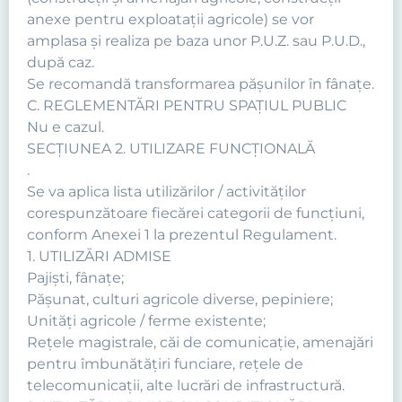
anexe pentru exploataţii agricole) se vor
amplasa şi realiza pe baza unor P.U.Z. sau P.U.D.,
după caz.
Se recomandă transformarea păşunilor în fânaţe.
C. REGLEMENTĂRI PENTRU SPAȚIUL PUBLIC
Nu e cazul.
SECŢIUNEA 2. UTILIZARE FUNCŢIONALĂ
.
Se va aplica lista utilizărilor / activităţilor
corespunzătoare fiecărei categorii de funcţiuni,
conform Anexei 1 la prezentul Regulament.
1. UTILIZĂRI ADMISE
Pajişti, fânaţe;
Păşunat, culturi agricole diverse, pepiniere;
Unităţi agricole / ferme existente;
Reţele magistrale, căi de comunicaţie, amenajări
pentru îmbunătăţiri funciare, reţele de
telecomunicaţii, alte lucrări de infrastructură.