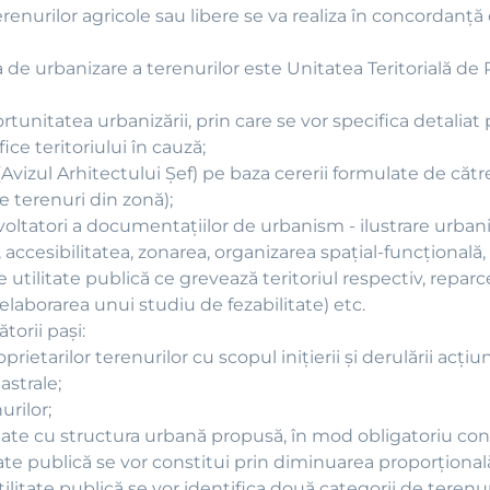
renurilor agricole sau libere se va realiza în concordanţ
a de urbanizare a terenurilor este Unitatea Teritorială de 
rtunitatea urbanizării, prin care se vor specifica detaliat
ice teritoriului în cauză;
Avizul Arhitectului Şef) pe baza cererii formulate de către
de terenuri din zonă);
zvoltatori a documentaţiilor de urbanism - ilustrare urbani
ccesibilitatea, zonarea, organizarea spaţial-funcţională, tr
e utilitate publică ce grevează teritoriul respectiv, repar
aborarea unui studiu de fezabilitate) etc.
orii paşi:
rietarilor terenurilor cu scopul iniţierii şi derulării acţiu
astrale;
urilor;
tate cu structura urbană propusă, în mod obligatoriu co
te publică se vor constitui prin diminuarea proporţională a
ilitate publică se vor identifica două categorii de terenur