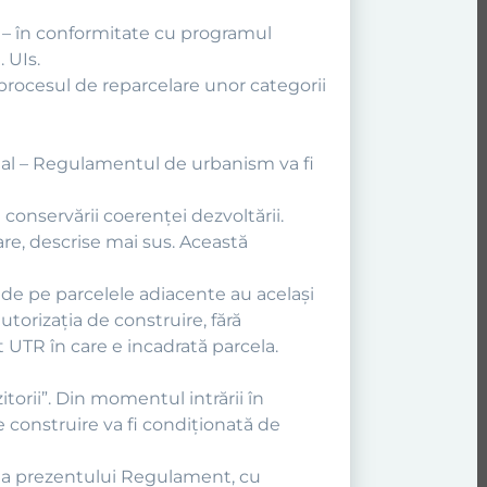
te – în conformitate cu programul
 UIs.
 procesul de reparcelare unor categorii
ţial – Regulamentul de urbanism va fi
onservării coerenţei dezvoltării.
re, descrise mai sus. Această
le de pe parcelele adiacente au acelaşi
torizaţia de construire, fără
UTR în care e incadrată parcela.
torii”. Din momentul intrării în
 construire va fi condiţionată de
are a prezentului Regulament, cu