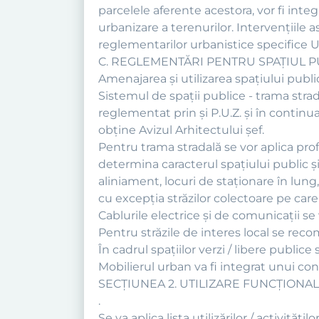
parcelele aferente acestora, vor fi int
urbanizare a terenurilor. Intervențiile
reglementarilor urbanistice specifice U
C. REGLEMENTĂRI PENTRU SPAȚIUL P
Amenajarea şi utilizarea spaţiului publ
Sistemul de spaţii publice - trama stradal
reglementat prin şi P.U.Z. şi în continu
obține Avizul Arhitectului șef.
Pentru trama stradală se vor aplica prof
determina caracterul spaţiului public şi 
aliniament, locuri de staţionare în lun
cu excepţia străzilor colectoare pe care
Cablurile electrice şi de comunicaţii se 
Pentru străzile de interes local se rec
În cadrul spaţiilor verzi / libere publice
Mobilierul urban va fi integrat unui c
SECŢIUNEA 2. UTILIZARE FUNCŢIONA
.
Se va aplica lista utilizărilor / activit