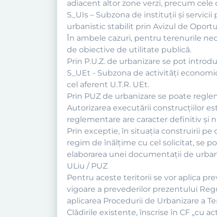
adiacent altor zone verzi, precum cele d
S_UIs – Subzona de instituţii şi servici
urbanistic stabilit prin Avizul de Oport
În ambele cazuri, pentru terenurile nec
de obiective de utilitate publică.
Prin P.U.Z. de urbanizare se pot introdu
S_UEt - Subzona de activităţi economice
cel aferent U.T.R. UEt.
Prin PUZ de urbanizare se poate regleme
Autorizarea executării construcţiilor e
reglementare are caracter definitiv şi n
Prin exceptie, în situaţia construirii pe
regim de înălţime cu cel solicitat, se 
elaborarea unei documentaţii de urbani
ULiu / PUZ
Pentru aceste teritorii se vor aplica pr
vigoare a prevederilor prezentului Regu
aplicarea Procedurii de Urbanizare a Ter
Clădirile existente, înscrise în CF „cu 