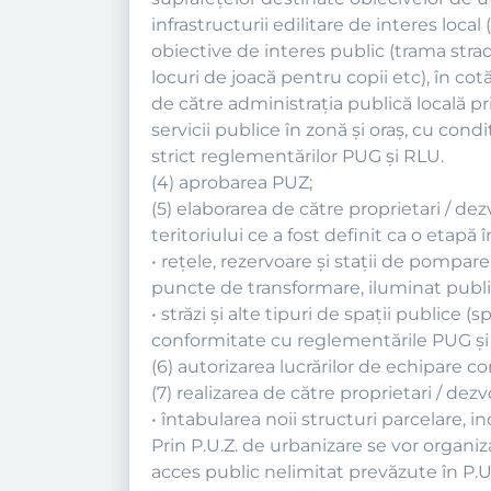
infrastructurii edilitare de interes loca
obiective de interes public (trama strad
locuri de joacă pentru copii etc), în cot
de către administraţia publică locală pri
servicii publice în zonă şi oraş, cu cond
strict reglementărilor PUG şi RLU.
(4) aprobarea PUZ;
(5) elaborarea de către proprietari / d
teritoriului ce a fost definit ca o etapă
• reţele, rezervoare şi staţii de pompar
puncte de transformare, iluminat public
• străzi şi alte tipuri de spaţii publice 
conformitate cu reglementările PUG şi
(6) autorizarea lucrărilor de echipare co
(7) realizarea de către proprietari / dez
• întabularea noii structuri parcelare, in
Prin P.U.Z. de urbanizare se vor organi
acces public nelimitat prevăzute în P.U.