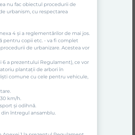
tea nu fac obiectul procedurii de
e de urbanism, cu respectarea
nexa 4 şi a reglementărilor de mai jos.
că pentru copii etc. - va fi complet
a procedurii de urbanizare. Acestea vor
xei 6 a prezentului Regulament), ce vor
toriu plantaţii de arbori în
clişti comune cu cele pentru vehicule,
tare.
 30 km/h.
 sport şi odihnă.
e din întregul ansamblu.
form Anexei 1 la prezentul Regulament.