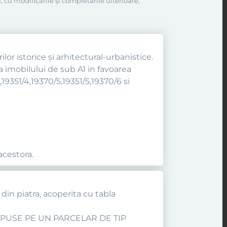
, cu modificările şi completările ulterioare,
lor istorice şi arhitectural-urbanistice.
a imobilului de sub A1 in favoarea
,19351/4,19370/5,19351/5,19370/6 si
acestora.
 din piatra, acoperita cu tabla
ISPUSE PE UN PARCELAR DE TIP