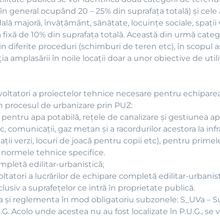
l (în general ocupând 20 – 25% din suprafaţa totală) şi cele
ală majoră, învăţământ, sănătate, locuinţe sociale, spaţii 
ă fixă de 10% din suprafaţa totală. Această din urmă categor
n diferite proceduri (schimburi de teren etc), în scopul as
iţia amplasării în noile locaţii doar a unor obiective de ut
ezvoltatori a proiectelor tehnice necesare pentru echipare
 în procesul de urbanizare prin PUZ:
e pentru apa potabilă, reţele de canalizare şi gestiunea ap
, comunicaţii, gaz metan şi a racordurilor acestora la inf
(spaţii verzi, locuri de joacă pentru copii etc), pentru prim
 normele tehnice specifice.
mpletă edilitar-urbanistică;
voltatori a lucrărilor de echipare completă edilitar-urbanist
clusiv a suprafeţelor ce intră în proprietate publică.
za şi reglementa în mod obligatoriu subzonele: S_UVa – S
G. Acolo unde acestea nu au fost localizate în P.U.G., se v