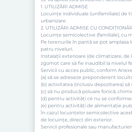
1. UTILIZĂRI ADMISE
Locuinţe individuale (unifamiliale) de tip 
urbanizare.
2. UTILIZĂRI ADMISE CU CONDIŢIONĂR
Locuinţe semicolective (familiale), cu
Pe terenurile în pantă se pot amplasa
patru niveluri.
Instalaţii exterioare (de climatizare, d
zgomot care să fie inaudibil la nivelul fe
Servicii cu acces public, conform Anexe
(a) să se adreseze preponderent locuitor
(b) activitatea (inclusiv depozitarea) să 
(c) să nu producă poluare fonică, chimic
(d) pentru activităţi ce nu se conformea
(e) pentru activităţi de alimentaţie publ
În cazul locuinţelor semicolective acest
de locuinţe, direct din exterior.
Servicii profesionale sau manufacturie