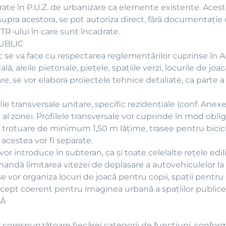
egrate în P.U.Z. de urbanizare ca elemente existente. Aces
 asupra acestora, se pot autoriza direct, fără documentați
TR-ului în care sunt încadrate.
UBLIC
ic se va face cu respectarea reglementărilor cuprinse în A
ă, aleile pietonale, pieţele, spaţiile verzi, locurile de joa
are, se vor elabora proiectele tehnice detaliate, ca parte 
ile transversale unitare, specific rezidenţiale (conf. Ane
al zonei. Profilele transversale vor cuprinde în mod obliga
g, trotuare de minimum 1,50 m lăţime, trasee pentru bici
 acestea vor fi separate.
vor introduce în subteran, ca şi toate celelalte reţele edili
omandă limitarea vitezei de deplasare a autovehiculelor la
 se vor organiza locuri de joacă pentru copii, spaţii pentru
oncept coerent pentru imaginea urbană a spaţiilor public
LĂ
ăţilor corespunzătoare fiecărei categorii de funcţiuni, con