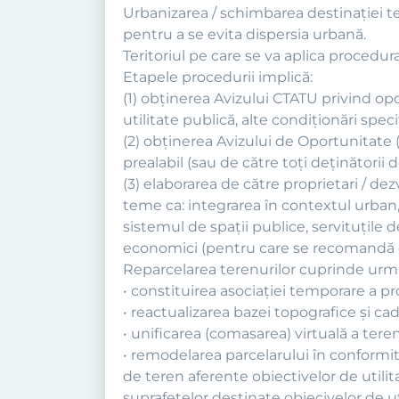
Urbanizarea / schimbarea destinaţiei te
pentru a se evita dispersia urbană.
Teritoriul pe care se va aplica procedur
Etapele procedurii implică:
(1) obţinerea Avizului CTATU privind opo
utilitate publică, alte condiţionări specif
(2) obţinerea Avizului de Oportunitate (
prealabil (sau de către toţi deţinătorii 
(3) elaborarea de către proprietari / de
teme ca: integrarea în contextul urban, a
sistemul de spaţii publice, servituţile d
economici (pentru care se recomandă el
Reparcelarea terenurilor cuprinde următ
• constituirea asociaţiei temporare a prop
• reactualizarea bazei topografice şi cad
• unificarea (comasarea) virtuală a teren
• remodelarea parcelarului în conformi
de teren aferente obiectivelor de utilita
suprafeţelor destinate obiecivelor de ut