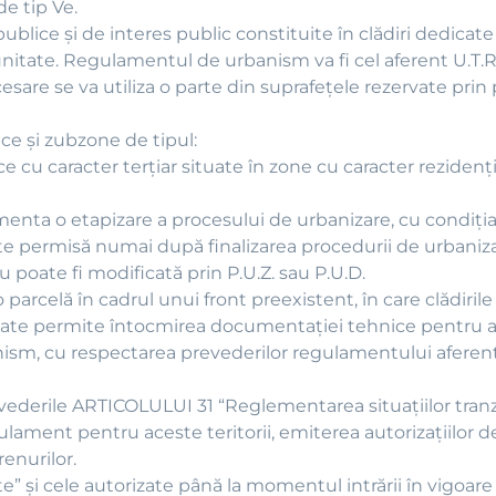
e tip Ve.
i publice şi de interes public constituite în clădiri dedica
unitate. Regulamentul de urbanism va fi cel aferent U.T.R.
esare se va utiliza o parte din suprafeţele rezervate prin
ce şi zubzone de tipul:
 cu caracter terţiar situate în zone cu caracter reziden
nta o etapizare a procesului de urbanizare, cu condiţia c
ste permisă numai după finalizarea procedurii de urbaniza
u poate fi modificată prin P.U.Z. sau P.U.D.
 o parcelă în cadrul unui front preexistent, în care clădiri
poate permite întocmirea documentaţiei tehnice pentru au
sm, cu respectarea prevederilor regulamentului aferent 
evederile ARTICOLULUI 31 “Reglementarea situaţiilor tranzi
lament pentru aceste teritorii, emiterea autorizaţiilor de
enurilor.
acte” şi cele autorizate până la momentul intrării în vigo