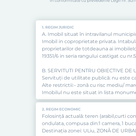
În conformitate cu prevederile Legii nr. 50/19
1. REGIM JURIDIC
A. Imobil situat în intravilanul municipi
Imobil in coproprietate privata. Intabul
proprietarilor de totdeauna ai imobilelor
19351/6 in seria rangului castigat cu nr.
B. SERVITUTI PENTRU OBIECTIVE DE U
Servituţi de utilitate publică: nu este c
Alte restrictii:– zonă cu risc mediu/ ma
Imobilul nu este situat in lista monumen
2. REGIM ECONOMIC
Folosință actuală: teren (arabil,curti co
ondulata, compusa din:1 camera, 1 buca
Destinația zonei: ULiu, ZONĂ DE U