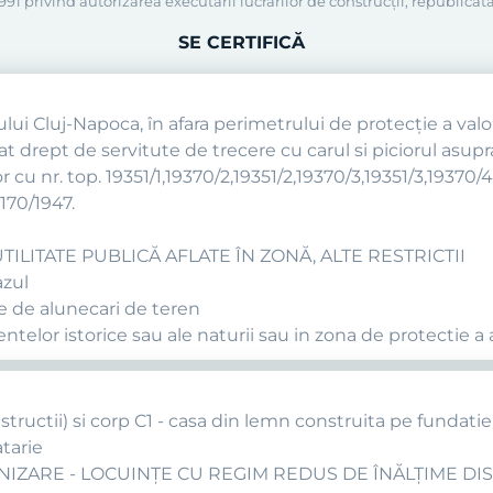
91 privind autorizarea executării lucrărilor de construcţii, republicată
SE CERTIFICĂ
ului Cluj-Napoca, în afara perimetrului de protecţie a valori
at drept de servitute de trecere cu carul si piciorul asupr
 cu nr. top. 19351/1,19370/2,19351/2,19370/3,19351/3,19370/4
5170/1947.
TILITATE PUBLICĂ AFLATE ÎN ZONĂ, ALTE RESTRICTII
azul
re de alunecari de teren
telor istorice sau ale naturii sau in zona de protectie a 
nstructii) si corp C1 - casa din lemn construita pe fundatie
tarie
RBANIZARE - LOCUINŢE CU REGIM REDUS DE ÎNĂLŢIME D