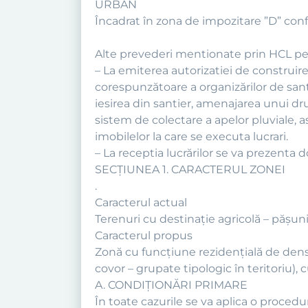
URBAN
Încadrat în zona de impozitare ”D” confo
Alte prevederi mentionate prin HCL pe
– La emiterea autorizatiei de construir
corespunzătoare a organizărilor de san
iesirea din santier, amenajarea unui d
sistem de colectare a apelor pluviale, a
imobilelor la care se executa lucrari.
– La receptia lucrărilor se va prezenta 
SECŢIUNEA 1. CARACTERUL ZONEI
.
Caracterul actual
Terenuri cu destinaţie agricolă – păşuni, 
Caracterul propus
Zonă cu funcţiune rezidenţială de densit
covor – grupate tipologic în teritoriu), 
A. CONDIŢIONĂRI PRIMARE
În toate cazurile se va aplica o procedu