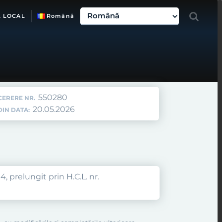
L LOCAL
Română
550280
CERERE NR.
20.05.2026
DIN DATA:
, prelungit prin H.C.L. nr.