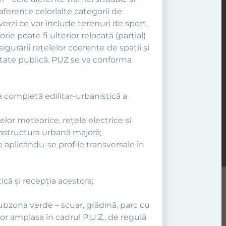
 aferente celorlalte categorii de
verzi ce vor include terenuri de sport,
ie poate fi ulterior relocată (parţial)
igurării reţelelor coerente de spaţii şi
ilitate publică. PUZ se va conforma
a completă edilitar-urbanistică a
elor meteorice, reţele electrice şi
rastructura urbană majoră;
ele aplicându-se profile transversale în
ică şi recepţia acestora;
ubzona verde – scuar, grădină, parc cu
or amplasa în cadrul P.U.Z., de regulă