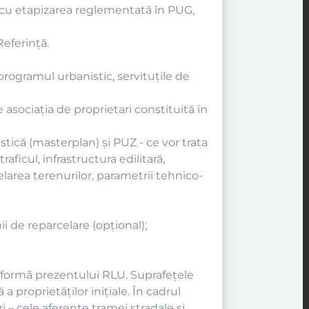
ă cu etapizarea reglementată în PUG,
Referinţă.
 programul urbanistic, servituţile de
 asociaţia de proprietari constituită în
stică (masterplan) şi PUZ - ce vor trata
aficul, infrastructura edilitară,
celarea terenurilor, parametrii tehnico-
nii de reparcelare (opţional);
nformă prezentului RLU. Suprafeţele
 proprietăţilor iniţiale. În cadrul
i – cele aferente tramei stradale şi