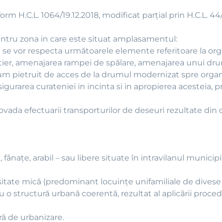
rm H.C.L. 1064/19.12.2018, modificat parțial prin H.C.L. 44/
ntru zona in care este situat amplasamentul:
e se vor respecta următoarele elemente referitoare la or
tier, amenajarea rampei de spălare, amenajarea unui drum
rum pietruit de acces de la drumul modernizat spre orga
sigurarea curateniei in incinta si in apropierea acesteia, 
dovada efectuarii transporturilor de deseuri rezultate din
fânaţe, arabil – sau libere situate în intravilanul municipi
ate mică (predominant locuinţe unifamiliale de divese tip
cu o structură urbană coerentă, rezultat al aplicării proced
ră de urbanizare.