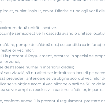
izolat, cuplat, înşiruit, covor. Diferitele tipologii vor fi dis
I
 maximum două unităţi locative.
 locuinţe semicolective în cascadă având o unitate loca
e încălzire, pompe de căldură etc.) cu condiţia ca în func
restrelor vecinilor.
i 1 la prezentul Regulament, prestate în special de propri
ilor zonei;
se desfăşoare numai în interiorul clădirii;
ă sau vizuală, să nu afecteze intimitatea locuirii pe parce
ză prevederii anterioare se va obţine acordul vecinilor d
ică se va obţine acordul vecinilor pe o rază de 50 m de la l
ea se vor amplasa exclusiv la parterul clădirilor, în parte
re, conform Anexei 1 la prezentul regulament, prestate d