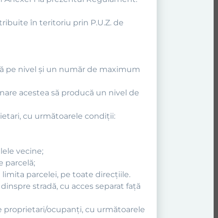
tribuite în teritoriu prin P.U.Z. de
tivă pe nivel şi un număr de maximum
ţionare acestea să producă un nivel de
etari, cu următoarele condiţii:
lele vecine;
e parcelă;
imita parcelei, pe toate direcţiile.
a dinspre stradă, cu acces separat faţă
e proprietari/ocupanţi, cu următoarele