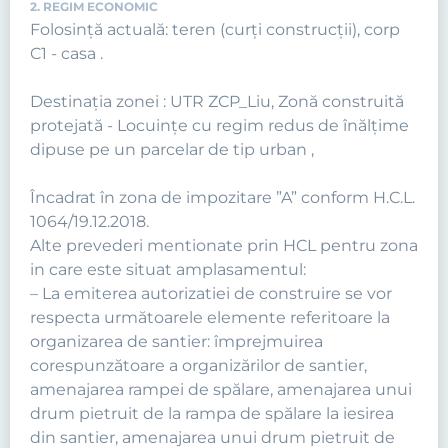
2. REGIM ECONOMIC
Folosință actuală: teren (curți construcții), corp
C1 - casa .
Destinația zonei : UTR ZCP_Liu, Zonă construită
protejată - Locuinţe cu regim redus de înălţime
dipuse pe un parcelar de tip urban ,
Încadrat în zona de impozitare ”A” conform H.C.L.
1064/19.12.2018.
Alte prevederi mentionate prin HCL pentru zona
in care este situat amplasamentul:
– La emiterea autorizatiei de construire se vor
respecta următoarele elemente referitoare la
organizarea de santier: împrejmuirea
corespunzătoare a organizărilor de santier,
amenajarea rampei de spălare, amenajarea unui
drum pietruit de la rampa de spălare la iesirea
din santier, amenajarea unui drum pietruit de