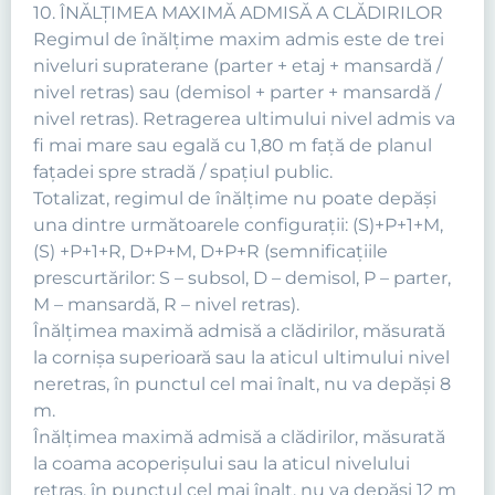
10. ÎNĂLŢIMEA MAXIMĂ ADMISĂ A CLĂDIRILOR
Regimul de înălţime maxim admis este de trei
niveluri supraterane (parter + etaj + mansardă /
nivel retras) sau (demisol + parter + mansardă /
nivel retras). Retragerea ultimului nivel admis va
fi mai mare sau egală cu 1,80 m faţă de planul
faţadei spre stradă / spaţiul public.
Totalizat, regimul de înălţime nu poate depăşi
una dintre următoarele configuraţii: (S)+P+1+M,
(S) +P+1+R, D+P+M, D+P+R (semnificaţiile
prescurtărilor: S – subsol, D – demisol, P – parter,
M – mansardă, R – nivel retras).
Înălţimea maximă admisă a clădirilor, măsurată
la cornişa superioară sau la aticul ultimului nivel
neretras, în punctul cel mai înalt, nu va depăşi 8
m.
Înălţimea maximă admisă a clădirilor, măsurată
la coama acoperişului sau la aticul nivelului
retras, în punctul cel mai înalt, nu va depăşi 12 m