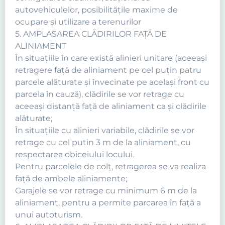
autovehiculelor, posibilităţile maxime de
ocupare şi utilizare a terenurilor
5. AMPLASAREA CLĂDIRILOR FAŢĂ DE
ALINIAMENT
În situaţiile în care există alinieri unitare (aceeaşi
retragere faţă de aliniament pe cel puţin patru
parcele alăturate şi învecinate pe acelaşi front cu
parcela în cauză), clădirile se vor retrage cu
aceeaşi distanţă faţă de aliniament ca şi clădirile
alăturate;
În situaţiile cu alinieri variabile, clădirile se vor
retrage cu cel putin 3 m de la aliniament, cu
respectarea obiceiului locului.
Pentru parcelele de colţ, retragerea se va realiza
faţă de ambele aliniamente;
Garajele se vor retrage cu minimum 6 m de la
aliniament, pentru a permite parcarea în faţă a
unui autoturism.