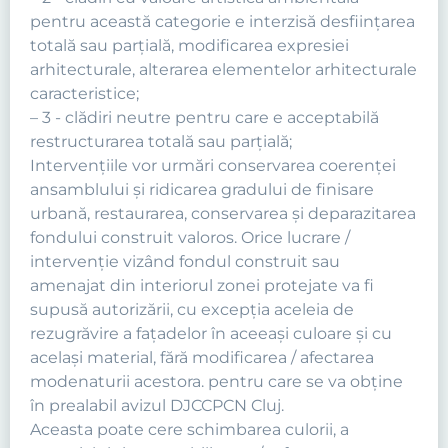
pentru această categorie e interzisă desfiinţarea
totală sau parţială, modificarea expresiei
arhitecturale, alterarea elementelor arhitecturale
caracteristice;
– 3 - clădiri neutre pentru care e acceptabilă
restructurarea totală sau parţială;
Intervenţiile vor urmări conservarea coerenţei
ansamblului şi ridicarea gradului de finisare
urbană, restaurarea, conservarea şi deparazitarea
fondului construit valoros. Orice lucrare /
intervenţie vizând fondul construit sau
amenajat din interiorul zonei protejate va fi
supusă autorizării, cu excepţia aceleia de
rezugrăvire a faţadelor în aceeaşi culoare şi cu
acelaşi material, fără modificarea / afectarea
modenaturii acestora. pentru care se va obţine
în prealabil avizul DJCCPCN Cluj.
Aceasta poate cere schimbarea culorii, a