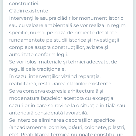
construcţiei.
Clădiri existente
Intervenţiile asupra clădirilor monument istoric
sau cu valoare ambientală se vor realiza în regim
specific, numai pe bază de proiecte detaliate
fundamentate pe studii istorice şi investigaţii
complexe asupra construcţiilor, avizate şi
autorizate conform legii.
Se vor folosi materiale şi tehnici adecvate, de
regulă cele tradiţionale.
În cazul intervenţiilor vizând reparaţia,
reabilitarea, restaurarea clădirilor existente:
Se va conserva expresia arhitecturală şi
modenatura faţadelor acestora cu excepţia
cazurilor în care se revine la o situaţie iniţială sau
anterioară considerată favorabilă.
Se interzice eliminarea decoraţiilor specifice
(ancadramente, cornişe, brâuri, colonete, pilaştri,
etc). Reabilitarea termică nu poate constitui un