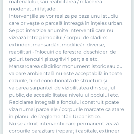
materialului, sau reabilitarea / refacerea
modenaturii faţadei.
Intervenţiile se vor realiza pe baza unui studiu
care priveşte o parcelă întreagă în înţeles urban.
Se pot interzice anumite intervenţii care nu
vizează întreg imobilul / corpul de clădire:
extinderi, mansardări, modificări diverse,
reabilitari - înlocuiri de ferestre, deschideri de
goluri, tencuiri şi zugrăviri parţiale etc.
Mansardarea clădirilor monument istoric sau cu
valoare ambientală nu este acceptabilă în toate
cazurile, fiind condiţionată de structura şi
valoarea şarpantei, de vizibilitatea din spaţiul
public, de accesibilitatea nivelului podului etc.
Reciclarea integrală a fondului construit poate
viza numai parcelele / corpurile marcate ca atare
în planul de Reglementări Urbanistice.
Nu se admit intervenţii care permanentizează
corpurile parazitare (reparaţii capitale, extinderi