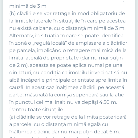
minimă de 3 m
(b) clădirile se vor retrage în mod obligatoriu de
la limitele laterale în situaţiile în care pe acestea
nu există calcane, cu o distanţă minimă de 3 m.
Alternativ, în situaţia în care se poate identifica
în zonă o „regulă locală” de amplasare a clădirilor
pe parcelă, implicând o retragere mai mică de la
limita laterală de proprietate (dar nu mai puţin
de 2 m), aceasta se poate aplica numai pe una
din laturi, cu condiţia ca imobilul învecinat să nu
aibă încăperile principale orientate spre limita în
cauză. In acest caz înălţimea clădirii, pe această
parte, măsurată la cornişa superioară sau la atic
în punctul cel mai înalt nu va depăşi 4,50 m.
Pentru toate situaţiile
(a) clădirile se vor retrage de la limita posterioară
a parcelei cu o distanţă minimă egală cu
înălţimea clădirii, dar nu mai puţin decât 6 m.