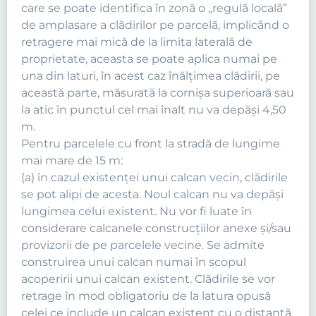
care se poate identifica în zonă o „regulă locală”
de amplasare a clădirilor pe parcelă, implicând o
retragere mai mică de la limita laterală de
proprietate, aceasta se poate aplica numai pe
una din laturi, în acest caz înălţimea clădirii, pe
această parte, măsurată la cornişa superioară sau
la atic în punctul cel mai înalt nu va depăşi 4,50
m.
Pentru parcelele cu front la stradă de lungime
mai mare de 15 m:
(a) în cazul existenţei unui calcan vecin, clădirile
se pot alipi de acesta. Noul calcan nu va depăşi
lungimea celui existent. Nu vor fi luate în
considerare calcanele construcţiilor anexe şi/sau
provizorii de pe parcelele vecine. Se admite
construirea unui calcan numai în scopul
acoperirii unui calcan existent. Clădirile se vor
retrage în mod obligatoriu de la latura opusă
celei ce include un calcan existent cu o distanţă