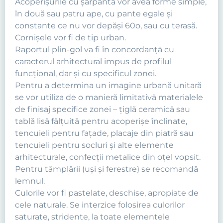
Acoperişurile cu şarpantă vor avea forme simple,
în două sau patru ape, cu pante egale şi
constante ce nu vor depăşi 60o, sau cu terasă.
Cornişele vor fi de tip urban.
Raportul plin-gol va fi în concordanţă cu
caracterul arhitectural impus de profilul
funcţional, dar şi cu specificul zonei.
Pentru a determina un imagine urbană unitară
se vor utiliza de o manieră limitativă materialele
de finisaj specifice zonei – ţiglă ceramică sau
tablă lisă fălţuită pentru acoperişe înclinate,
tencuieli pentru faţade, placaje din piatră sau
tencuieli pentru socluri şi alte elemente
arhitecturale, confecţii metalice din oţel vopsit.
Pentru tâmplării (uşi şi ferestre) se recomandă
lemnul.
Culorile vor fi pastelate, deschise, apropiate de
cele naturale. Se interzice folosirea culorilor
saturate, stridente, la toate elementele