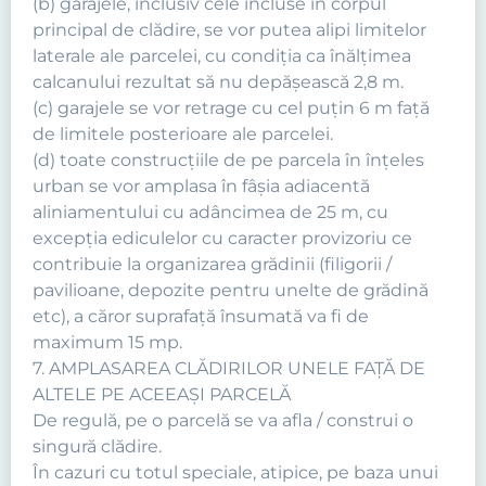
(b) garajele, inclusiv cele incluse în corpul
principal de clădire, se vor putea alipi limitelor
laterale ale parcelei, cu condiţia ca înălţimea
calcanului rezultat să nu depăşească 2,8 m.
(c) garajele se vor retrage cu cel puţin 6 m faţă
de limitele posterioare ale parcelei.
(d) toate construcţiile de pe parcela în înţeles
urban se vor amplasa în fâşia adiacentă
aliniamentului cu adâncimea de 25 m, cu
excepţia ediculelor cu caracter provizoriu ce
contribuie la organizarea grădinii (filigorii /
pavilioane, depozite pentru unelte de grădină
etc), a căror suprafaţă însumată va fi de
maximum 15 mp.
7. AMPLASAREA CLĂDIRILOR UNELE FAŢĂ DE
ALTELE PE ACEEAŞI PARCELĂ
De regulă, pe o parcelă se va afla / construi o
singură clădire.
În cazuri cu totul speciale, atipice, pe baza unui