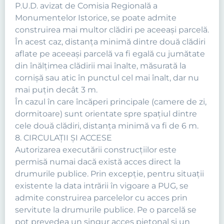
P.U.D. avizat de Comisia Regională a
Monumentelor Istorice, se poate admite
construirea mai multor clădiri pe aceeaşi parcelă.
În acest caz, distanţa minimă dintre două clădiri
aflate pe aceeaşi parcelă va fi egală cu jumătate
din înălţimea clădirii mai înalte, măsurată la
cornişă sau atic în punctul cel mai înalt, dar nu
mai puţin decât 3 m.
În cazul în care încăperi principale (camere de zi,
dormitoare) sunt orientate spre spaţiul dintre
cele două clădiri, distanţa minimă va fi de 6 m.
8. CIRCULAŢII ŞI ACCESE
Autorizarea executării construcţiilor este
permisă numai dacă există acces direct la
drumurile publice. Prin excepţie, pentru situaţii
existente la data intrării în vigoare a PUG, se
admite construirea parcelelor cu acces prin
servitute la drumurile publice. Pe o parcelă se
pot prevedea un singur acces pietonal şi un