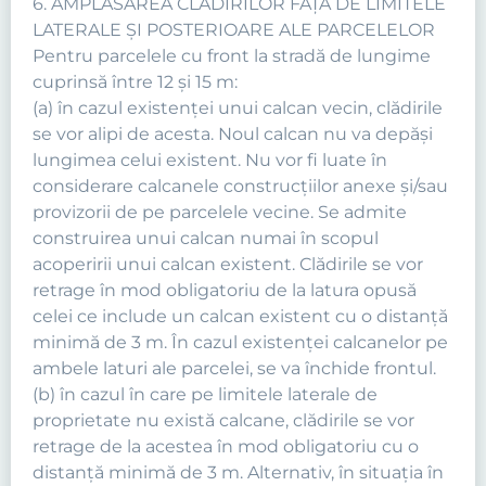
6. AMPLASAREA CLĂDIRILOR FAŢĂ DE LIMITELE
LATERALE ŞI POSTERIOARE ALE PARCELELOR
Pentru parcelele cu front la stradă de lungime
cuprinsă între 12 şi 15 m:
(a) în cazul existenţei unui calcan vecin, clădirile
se vor alipi de acesta. Noul calcan nu va depăşi
lungimea celui existent. Nu vor fi luate în
considerare calcanele construcţiilor anexe şi/sau
provizorii de pe parcelele vecine. Se admite
construirea unui calcan numai în scopul
acoperirii unui calcan existent. Clădirile se vor
retrage în mod obligatoriu de la latura opusă
celei ce include un calcan existent cu o distanţă
minimă de 3 m. În cazul existenţei calcanelor pe
ambele laturi ale parcelei, se va închide frontul.
(b) în cazul în care pe limitele laterale de
proprietate nu există calcane, clădirile se vor
retrage de la acestea în mod obligatoriu cu o
distanţă minimă de 3 m. Alternativ, în situaţia în