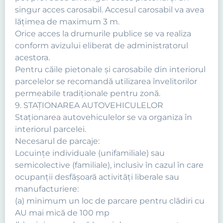
singur acces carosabil. Accesul carosabil va avea
lăţimea de maximum 3 m.
Orice acces la drumurile publice se va realiza
conform avizului eliberat de administratorul
acestora.
Pentru căile pietonale şi carosabile din interiorul
parcelelor se recomandă utilizarea învelitorilor
permeabile tradiţionale pentru zonă.
9. STAŢIONAREA AUTOVEHICULELOR
Staţionarea autovehiculelor se va organiza în
interiorul parcelei.
Necesarul de parcaje:
Locuinţe individuale (unifamiliale) sau
semicolective (familiale), inclusiv în cazul în care
ocupanţii desfăşoară activităţi liberale sau
manufacturiere:
(a) minimum un loc de parcare pentru clădiri cu
AU mai mică de 100 mp