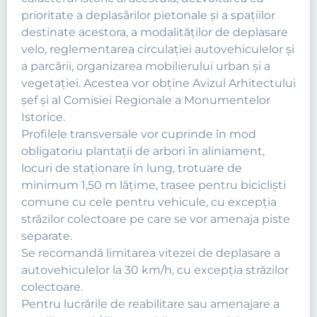
prioritate a deplasărilor pietonale şi a spaţiilor
destinate acestora, a modalităţilor de deplasare
velo, reglementarea circulaţiei autovehiculelor şi
a parcării, organizarea mobilierului urban şi a
vegetaţiei. Acestea vor obține Avizul Arhitectului
șef şi al Comisiei Regionale a Monumentelor
Istorice.
Profilele transversale vor cuprinde în mod
obligatoriu plantaţii de arbori în aliniament,
locuri de staţionare în lung, trotuare de
minimum 1,50 m lăţime, trasee pentru biciclişti
comune cu cele pentru vehicule, cu excepţia
străzilor colectoare pe care se vor amenaja piste
separate.
Se recomandă limitarea vitezei de deplasare a
autovehiculelor la 30 km/h, cu excepţia străzilor
colectoare.
Pentru lucrările de reabilitare sau amenajare a