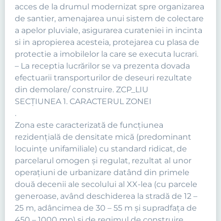
acces de la drumul modernizat spre organizarea
de santier, amenajarea unui sistem de colectare
a apelor pluviale, asigurarea curateniei in incinta
si in apropierea acesteia, protejarea cu plasa de
protectie a imobilelor la care se executa lucrari.
– La receptia lucrărilor se va prezenta dovada
efectuarii transporturilor de deseuri rezultate
din demolare/ construire. ZCP_LIU
SECŢIUNEA 1. CARACTERUL ZONEI
.
Zona este caracterizată de funcţiunea
rezidenţială de densitate mică (predominant
locuinţe unifamiliale) cu standard ridicat, de
parcelarul omogen şi regulat, rezultat al unor
operaţiuni de urbanizare datând din primele
două decenii ale secolului al XX-lea (cu parcele
generoase, având deschiderea la stradă de 12 –
25 m, adâncimea de 30 – 55 m şi supradfaţa de
450 – 1000 mp) şi de regimul de construire