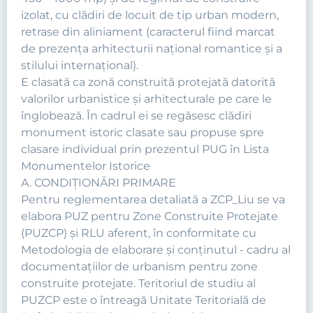
izolat, cu clădiri de locuit de tip urban modern,
retrase din aliniament (caracterul fiind marcat
de prezenţa arhitecturii naţional romantice şi a
stilului internaţional).
E clasată ca zonă construită protejată datorită
valorilor urbanistice şi arhitecturale pe care le
înglobează. În cadrul ei se regăsesc clădiri
monument istoric clasate sau propuse spre
clasare individual prin prezentul PUG în Lista
Monumentelor Istorice
A. CONDIŢIONĂRI PRIMARE
Pentru reglementarea detaliată a ZCP_Liu se va
elabora PUZ pentru Zone Construite Protejate
(PUZCP) şi RLU aferent, în conformitate cu
Metodologia de elaborare şi conţinutul - cadru al
documentaţiilor de urbanism pentru zone
construite protejate. Teritoriul de studiu al
PUZCP este o întreagă Unitate Teritorială de