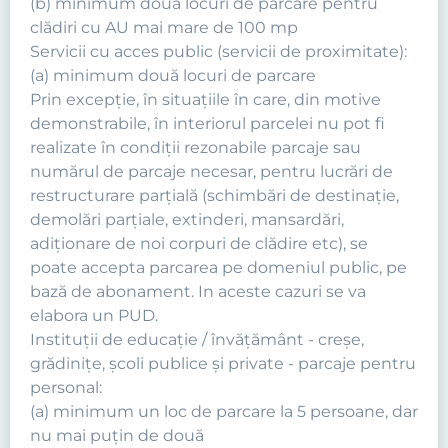
(b) minimum două locuri de parcare pentru
clădiri cu AU mai mare de 100 mp
Servicii cu acces public (servicii de proximitate):
(a) minimum două locuri de parcare
Prin excepţie, în situaţiile în care, din motive
demonstrabile, în interiorul parcelei nu pot fi
realizate în condiţii rezonabile parcaje sau
numărul de parcaje necesar, pentru lucrări de
restructurare parţială (schimbări de destinaţie,
demolări parţiale, extinderi, mansardări,
adiţionare de noi corpuri de clădire etc), se
poate accepta parcarea pe domeniul public, pe
bază de abonament. In aceste cazuri se va
elabora un PUD.
Instituţii de educaţie / învăţământ - creşe,
grădiniţe, şcoli publice şi private - parcaje pentru
personal:
(a) minimum un loc de parcare la 5 persoane, dar
nu mai puţin de două