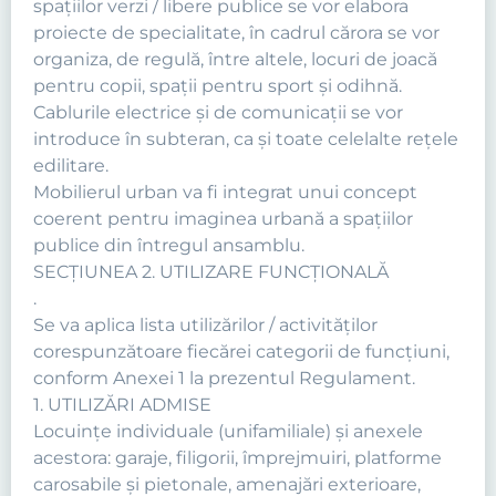
spaţiilor verzi / libere publice se vor elabora
proiecte de specialitate, în cadrul cărora se vor
organiza, de regulă, între altele, locuri de joacă
pentru copii, spaţii pentru sport şi odihnă.
Cablurile electrice şi de comunicaţii se vor
introduce în subteran, ca şi toate celelalte reţele
edilitare.
Mobilierul urban va fi integrat unui concept
coerent pentru imaginea urbană a spaţiilor
publice din întregul ansamblu.
SECŢIUNEA 2. UTILIZARE FUNCŢIONALĂ
.
Se va aplica lista utilizărilor / activităţilor
corespunzătoare fiecărei categorii de funcţiuni,
conform Anexei 1 la prezentul Regulament.
1. UTILIZĂRI ADMISE
Locuinţe individuale (unifamiliale) şi anexele
acestora: garaje, filigorii, împrejmuiri, platforme
carosabile şi pietonale, amenajări exterioare,