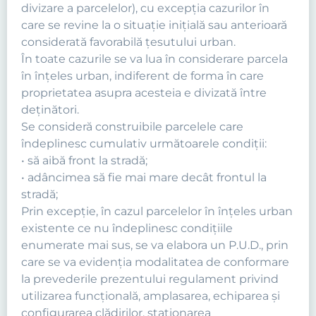
divizare a parcelelor), cu excepţia cazurilor în
care se revine la o situaţie iniţială sau anterioară
considerată favorabilă ţesutului urban.
În toate cazurile se va lua în considerare parcela
în înţeles urban, indiferent de forma în care
proprietatea asupra acesteia e divizată între
deţinători.
Se consideră construibile parcelele care
îndeplinesc cumulativ următoarele condiţii:
• să aibă front la stradă;
• adâncimea să fie mai mare decât frontul la
stradă;
Prin excepţie, în cazul parcelelor în înţeles urban
existente ce nu îndeplinesc condiţiile
enumerate mai sus, se va elabora un P.U.D., prin
care se va evidenţia modalitatea de conformare
la prevederile prezentului regulament privind
utilizarea funcţională, amplasarea, echiparea şi
configurarea clădirilor, staţionarea