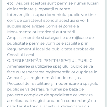
etc). Asupra acestora sunt permise numai lucrări
de întreţinere şi reparaţii curente.
Intervenţiile asupra domeniului public vor ţine
cont de caracterul istoric al acestuia şi vor fi
supuse spre avizare Comisiei Zonale a
Monumentelor Istorice şi autorizării.
Amplasamentele si categoriile de mijloace de
publicitate permise vor fi cele stabilite prin
Regulamentul local de publicitate aprobat de
Consiliul Local.
C. REGLEMENTĂRI PENTRU SPAȚIUL PUBLIC
Amenajarea şi utilizarea spaţiului public se va
face cu respectarea reglementărilor cuprinse în
Anexa 4 şi a reglementărilor de mai jos.
Procesul de reabilitare şi modernizare a spaţiului
public se va desfăşura numai pe bază de
proiecte complexe de specialitate ce vor viza
ameliorarea imaginii urbane în concordanţă cu
caracterul istoric al acestuia, dezvoltarea cu