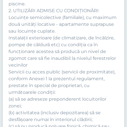
piscine.
2. UTILIZĂRI ADMISE CU CONDIŢIONĂRI
Locuinţe semicolective (familiale), cu maximum
două unităţi locative - apartamente suprapuse
sau locuinţe cuplate.
Instalaţii exterioare (de climatizare, de încălzire,
pompe de căldură etc) cu condiţia ca în
funcţionare acestea să producă un nivel de
zgomot care să fie inaudibil la nivelul ferestrelor
vecinilor
Servicii cu acces public (servicii de proximitate),
conform Anexei 1 la prezentul regulament,
prestate în special de proprietari, cu
următoarele condiţii:
(a) să se adreseze preponderent locuitorilor
zonei;
(b) activitatea (inclusiv depozitarea) să se
desfăşoare numai în interiorul clădirii;
(c) să nu producă poluare fonică, chimică sau