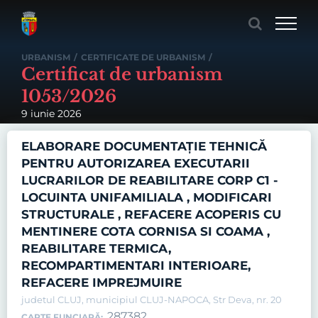
Skip
to
content
URBANISM
/
CERTIFICATE DE URBANISM
/
Certificat de urbanism
1053/2026
9 iunie 2026
ELABORARE DOCUMENTAȚIE TEHNICĂ
PENTRU AUTORIZAREA EXECUTARII
LUCRARILOR DE REABILITARE CORP C1 -
LOCUINTA UNIFAMILIALA , MODIFICARI
STRUCTURALE , REFACERE ACOPERIS CU
MENTINERE COTA CORNISA SI COAMA ,
REABILITARE TERMICA,
RECOMPARTIMENTARI INTERIOARE,
REFACERE IMPREJMUIRE
judetul CLUJ, municipiul CLUJ-NAPOCA, Str Deva, nr. 20
287382
CARTE FUNCIARĂ: