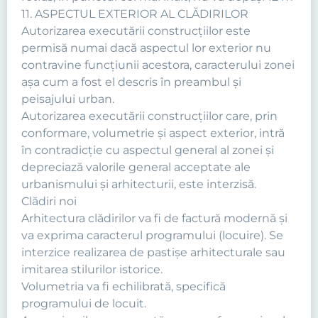
11. ASPECTUL EXTERIOR AL CLĂDIRILOR
Autorizarea executării construcţiilor este
permisă numai dacă aspectul lor exterior nu
contravine funcţiunii acestora, caracterului zonei
aşa cum a fost el descris în preambul şi
peisajului urban.
Autorizarea executării construcţiilor care, prin
conformare, volumetrie şi aspect exterior, intră
în contradicţie cu aspectul general al zonei şi
depreciază valorile general acceptate ale
urbanismului şi arhitecturii, este interzisă.
Clădiri noi
Arhitectura clădirilor va fi de factură modernă şi
va exprima caracterul programului (locuire). Se
interzice realizarea de pastişe arhitecturale sau
imitarea stilurilor istorice.
Volumetria va fi echilibrată, specifică
programului de locuit.