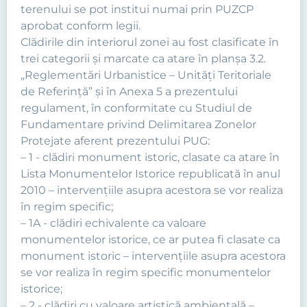
terenului se pot institui numai prin PUZCP
aprobat conform legii.
Clădirile din interiorul zonei au fost clasificate în
trei categorii şi marcate ca atare în planşa 3.2.
„Reglementări Urbanistice – Unităţi Teritoriale
de Referinţă” şi în Anexa 5 a prezentului
regulament, în conformitate cu Studiul de
Fundamentare privind Delimitarea Zonelor
Protejate aferent prezentului PUG:
– 1 - clădiri monument istoric, clasate ca atare în
Lista Monumentelor Istorice republicată în anul
2010 – intervenţiile asupra acestora se vor realiza
în regim specific;
– 1A - clădiri echivalente ca valoare
monumentelor istorice, ce ar putea fi clasate ca
monument istoric – intervenţiile asupra acestora
se vor realiza în regim specific monumentelor
istorice;
– 2 - clădiri cu valoare artistică ambientală –