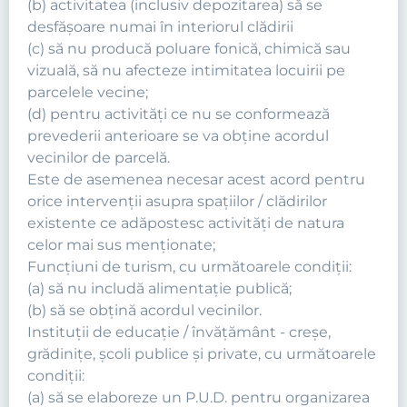
(b) activitatea (inclusiv depozitarea) să se
desfăşoare numai în interiorul clădirii
(c) să nu producă poluare fonică, chimică sau
vizuală, să nu afecteze intimitatea locuirii pe
parcelele vecine;
(d) pentru activităţi ce nu se conformează
prevederii anterioare se va obţine acordul
vecinilor de parcelă.
Este de asemenea necesar acest acord pentru
orice intervenţii asupra spaţiilor / clădirilor
existente ce adăpostesc activităţi de natura
celor mai sus menţionate;
Funcţiuni de turism, cu următoarele condiţii:
(a) să nu includă alimentaţie publică;
(b) să se obţină acordul vecinilor.
Instituţii de educaţie / învăţământ - creşe,
grădiniţe, şcoli publice şi private, cu următoarele
condiţii:
(a) să se elaboreze un P.U.D. pentru organizarea