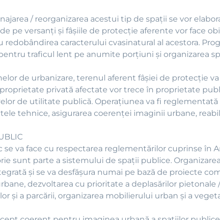
ajarea / reorganizarea acestui tip de spaţii se vor elabor
 de pe versanţi şi fâşiile de protecţie aferente vor face
 redobândirea caracterului cvasinatural al acestora. Pro
 pentru traficul lent pe anumite porţiuni şi organizarea sp
lor de urbanizare, terenul aferent fâşiei de protecţie va
 proprietate privată afectate vor trece în proprietate publ
lor de utilitate publică. Operaţiunea va fi reglementată î
tele tehnice, asigurarea coerenţei imaginii urbane, reabilit
UBLIC
ic se va face cu respectarea reglementărilor cuprinse în A
orie sunt parte a sistemului de spaţii publice. Organizare
tegrată şi se va desfăşura numai pe bază de proiecte com
rbane, dezvoltarea cu prioritate a deplasărilor pietonale / v
r şi a parcării, organizarea mobilierului urban şi a vegeta
ncept coerent pentru imaginea urbană a spaţiilor publice 