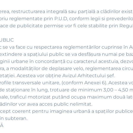
ea, restructurarea integrală sau parţială a clădirilor exist
atoriu reglementate prin P.U.D, conform legii si prevederi
ce de publicitate permise vor fi cele stabilite prin Reg
UBLIC
ic se va face cu respectarea reglementărilor cuprinse în A
i extindere a spaţiului public se va desfăşura numai pe 
ginii urbane în concordanţă cu caracterul acestuia, dezvol
ra, a modalităţilor de deplasare velo, reglementarea circula
taţiei. Acestea vor obține Avizul Arhitectului șef.
profile transversale unitare, (conform Anexei 6). Acestea 
i de staţionare în lung, trotuare de minimum 3,00 – 4,50 m 
tonale, traficul motorizat putând ocupa maximum două latu
rădinilor vor avea acces public nelimitat.
oncept coerent pentru imaginea urbană a spaţiilor public
 în subteran.
LĂ