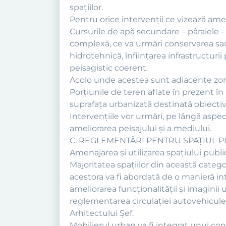
spaţiilor.
Pentru orice intervenţii ce vizează amen
Cursurile de apă secundare – pâraiele -
complexă, ce va urmări conservarea sau
hidrotehnică, înfiinţarea infrastructurii
peisagistic coerent.
Acolo unde acestea sunt adiacente zone
Porţiunile de teren aflate în prezent în
suprafaţa urbanizată destinată obiective
Intervenţiile vor urmări, pe lângă aspec
ameliorarea peisajului şi a mediului.
C. REGLEMENTĂRI PENTRU SPAȚIUL P
Amenajarea şi utilizarea spaţiului publ
Majoritatea spaţiilor din această categ
acestora va fi abordată de o manieră in
ameliorarea funcţionalităţii şi imaginii u
reglementarea circulaţiei autovehiculelo
Arhitectului Șef.
Mobilierul urban va fi integrat unui co