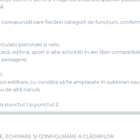
LĂ
ăţilor corespunzătoare fiecărei categorii de funcţiuni, con
culaţii pietonale şi velo;
că, odihnă, sport si alte activităţi în aer liber compatibil
 peisagere;
I
o-edilitare, cu condiţia să fie amplasate în subteran sau 
u de altă natură.
la punctul 1 şi punctul 2.
E, ECHIPARE ŞI CONFIGURARE A CLĂDIRILOR