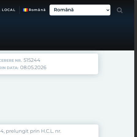
L LOCAL
Română
515244
CERERE NR.
08.05.2026
DIN DATA:
, prelungit prin H.C.L. nr.