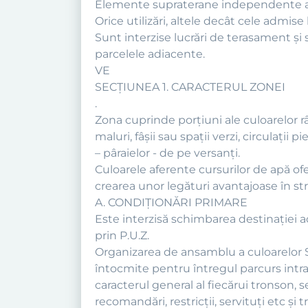
Elemente supraterane independente ale i
Orice utilizări, altele decât cele admise 
Sunt interzise lucrări de terasament şi 
parcelele adiacente.
VE
SECŢIUNEA 1. CARACTERUL ZONEI
.
Zona cuprinde porţiuni ale culoarelor râ
maluri, fâşii sau spaţii verzi, circulaţii
– pâraielor - de pe versanţi.
Culoarele aferente cursurilor de apă ofe
crearea unor legături avantajoase în st
A. CONDIŢIONĂRI PRIMARE
Este interzisă schimbarea destinaţiei a
prin P.U.Z.
Organizarea de ansamblu a culoarelor So
întocmite pentru întregul parcurs intra
caracterul general al fiecărui tronson, se
recomandări, restricţii, servituţi etc şi