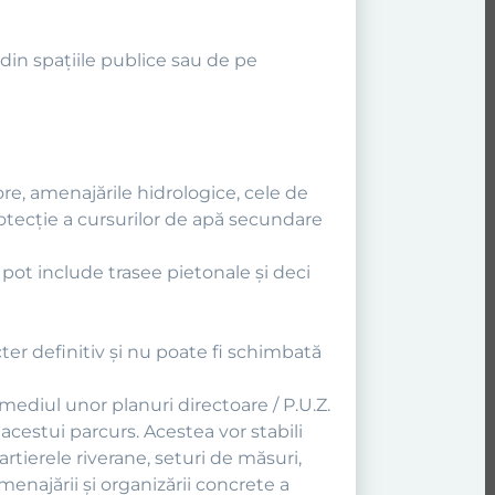
 din spaţiile publice sau de pe
ore, amenajările hidrologice, cele de
 protecţie a cursurilor de apă secundare
 pot include trasee pietonale şi deci
ter definitiv şi nu poate fi schimbată
ediul unor planuri directoare / P.U.Z.
cestui parcurs. Acestea vor stabili
cartierele riverane, seturi de măsuri,
menajării şi organizării concrete a