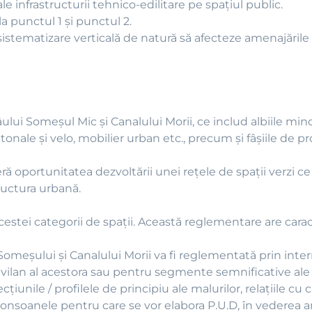
nfrastructurii tehnico-edilitare pe spaţiul public.
la punctul 1 şi punctul 2.
sistematizare verticală de natură să afecteze amenajările
ului Someşul Mic şi Canalului Morii, ce includ albiile min
 pietonale şi velo, mobilier urban etc., precum şi fâşiile de
ră oportunitatea dezvoltării unei reţele de spaţii verzi ce
ructura urbană.
cestei categorii de spaţii. Această reglementare are carac
meşului şi Canalului Morii va fi reglementată prin interm
vilan al acestora sau pentru segmente semnificative ale a
cţiunile / profilele de principiu ale malurilor, relaţiile cu 
 tronsoanele pentru care se vor elabora P.U.D, în vederea a