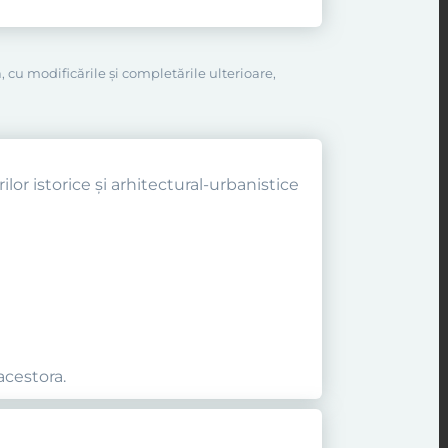
, cu modificările şi completările ulterioare,
ilor istorice şi arhitectural-urbanistice
acestora.