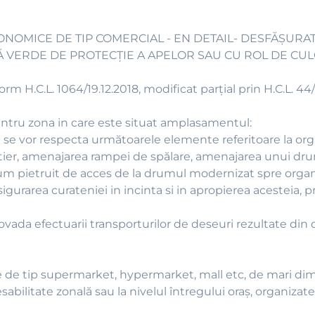
 ECONOMICE DE TIP COMERCIAL - EN DETAIL- DESFĂŞURAT
Ă VERDE DE PROTECŢIE A APELOR SAU CU ROL DE CU
m H.C.L. 1064/19.12.2018, modificat parțial prin H.C.L. 44/
ntru zona in care este situat amplasamentul:
e se vor respecta următoarele elemente referitoare la or
tier, amenajarea rampei de spălare, amenajarea unui drum
rum pietruit de acces de la drumul modernizat spre orga
sigurarea curateniei in incinta si in apropierea acesteia, 
dovada efectuarii transporturilor de deseuri rezultate din
e de tip supermarket, hypermarket, mall etc, de mari dim
abilitate zonală sau la nivelul întregului oraş, organizate