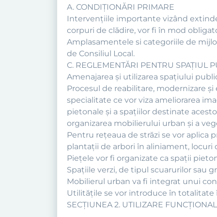
A. CONDIŢIONĂRI PRIMARE
Intervenţiile importante vizând extinder
corpuri de clădire, vor fi în mod oblig
Amplasamentele si categoriile de mijloa
de Consiliul Local.
C. REGLEMENTĂRI PENTRU SPAȚIUL P
Amenajarea şi utilizarea spaţiului publ
Procesul de reabilitare, modernizare ş
specialitate ce vor viza ameliorarea ima
pietonale şi a spaţiilor destinate acesto
organizarea mobilierului urban şi a vege
Pentru reţeaua de străzi se vor aplica 
plantaţii de arbori în aliniament, locur
Pieţele vor fi organizate ca spaţii pie
Spaţiile verzi, de tipul scuarurilor sau g
Mobilierul urban va fi integrat unui c
Utilităţile se vor introduce în totalitate
SECŢIUNEA 2. UTILIZARE FUNCŢIONA
.