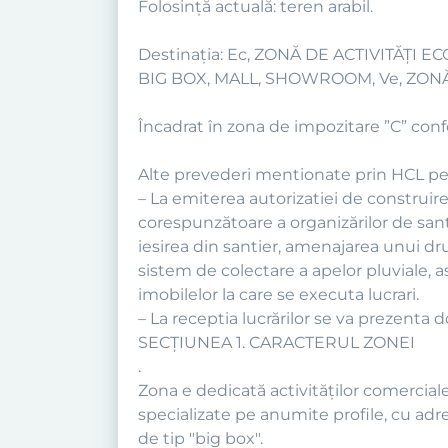
Folosință actuală: teren arabil.
Destinația: Ec, ZONĂ DE ACTIVITĂŢI
BIG BOX, MALL, SHOWROOM, Ve, ZON
Încadrat în zona de impozitare ”C” confor
Alte prevederi mentionate prin HCL pe
– La emiterea autorizatiei de construir
corespunzătoare a organizărilor de san
iesirea din santier, amenajarea unui d
sistem de colectare a apelor pluviale, a
imobilelor la care se executa lucrari.
– La receptia lucrărilor se va prezenta 
SECŢIUNEA 1. CARACTERUL ZONEI
.
Zona e dedicată activităţilor comercial
specializate pe anumite profile, cu adres
de tip "big box".