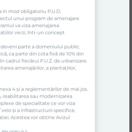
a în mod obligatoriu P.U.D.
 obiectul unui program de amenajare
gramul va viza amenajarea
aţiilor verzi, într-un concept
 deveni parte a domeniului public.
ică, ca parte din cota fixă de 10% din
n cadrul fiecărui P.U.Z. de urbanizare.
area amenajărilor, a plantaţiilor,
nexa 4 şi a reglementărilor de mai jos.
a, reabilitarea sau modernizarea
plexe de specialitate ce vor viza
elo şi a infrastructurii specifice,
ţiei. Acestea vor obține Avizul
ale oraşului.