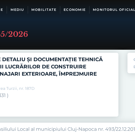
IE
MEDIU
MOBILITATE
ECONOMIE
MONITORUL OFICIA
55/2026
 DETALIU ȘI DOCUMENTAȚIE TEHNICĂ
I LUCRĂRILOR DE CONSTRUIRE
AJARI EXTERIOARE, ÎMPREJMUIRE
a Turzii, nr. 187D
31 )
iliului Local al municipiului Cluj-Napoca nr. 493/22.12.2014