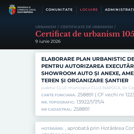
Skip
to
COMUNITATE
LOCUIRE
ADMINISTRAȚ
content
URBANISM
/
CERTIFICATE DE URBANISM
/
Certificat de urbanism 10
9 iunie 2026
ELABORARE PLAN URBANISTIC DE
PENTRU AUTORIZAREA EXECUTĂRI
SHOWROOM AUTO ȘI ANEXE, AMEN
TEREN ȘI ORGANIZARE ȘANTIER
judetul CLUJ, municipiul CLUJ-NAPOCA, Str Cale
258891 ( CF vechi nr 1223
CARTE FUNCIARĂ:
13922/1/7/1/4
NR. TOPOGRAFIC:
258891
NR CADASTRAL:
, aprobată prin Hotărârea Cons
HOTĂRÂRE: