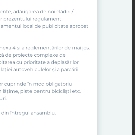
ente, adăugarea de noi clădiri /
lor prezentului regulament.
ulamentul local de publicitate aprobat
nexa 4 şi a reglementărilor de mai jos.
bază de proiecte complexe de
tarea cu prioritate a deplasărilor
ţiei autovehiculelor şi a parcării,
vor cuprinde în mod obligatoriu
lăţime, piste pentru biciclişti etc.
ri.
e din întregul ansamblu.