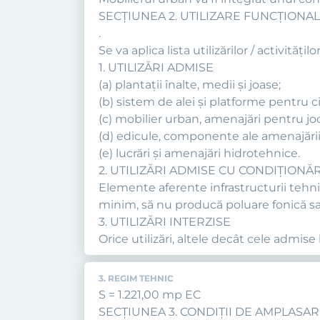
SECŢIUNEA 2. UTILIZARE FUNCŢIONA
.
Se va aplica lista utilizărilor / activit
1. UTILIZĂRI ADMISE
(a) plantaţii înalte, medii şi joase;
(b) sistem de alei şi platforme pentru cir
(c) mobilier urban, amenajări pentru joca
(d) edicule, componente ale amenajării
(e) lucrări şi amenajări hidrotehnice.
2. UTILIZĂRI ADMISE CU CONDIŢIONĂR
Elemente aferente infrastructurii tehnic
minim, să nu producă poluare fonică sa
3. UTILIZĂRI INTERZISE
Orice utilizări, altele decât cele admise 
3. REGIM TEHNIC
S = 1.221,00 mp EC
SECŢIUNEA 3. CONDIŢII DE AMPLASAR