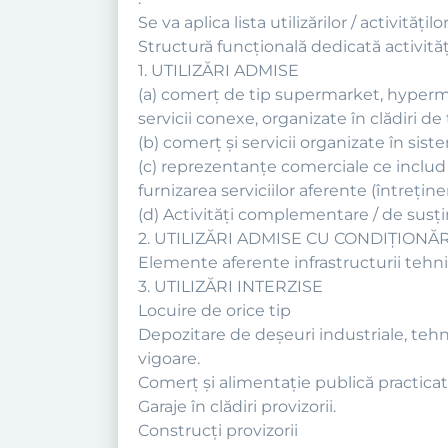
Se va aplica lista utilizărilor / activit
Structură funcţională dedicată activită
1. UTILIZĂRI ADMISE
(a) comerţ de tip supermarket, hypermar
servicii conexe, organizate în clădiri 
(b) comerţ şi servicii organizate în siste
(c) reprezentanţe comerciale ce includ 
furnizarea serviciilor aferente (întreţinere
(d) Activităţi complementare / de susţine
2. UTILIZĂRI ADMISE CU CONDIŢIONĂR
Elemente aferente infrastructurii tehnic
3. UTILIZĂRI INTERZISE
Locuire de orice tip
Depozitare de deşeuri industriale, tehn
vigoare.
Comerţ şi alimentaţie publică practicate 
Garaje în clădiri provizorii.
Construcți provizorii