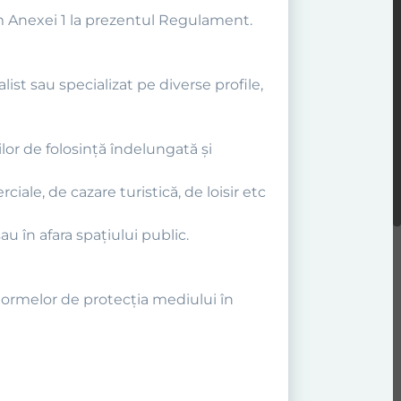
form Anexei 1 la prezentul Regulament.
st sau specializat pe diverse profile,
or de folosinţă îndelungată şi
iale, de cazare turistică, de loisir etc
u în afara spaţiului public.
normelor de protecţia mediului în