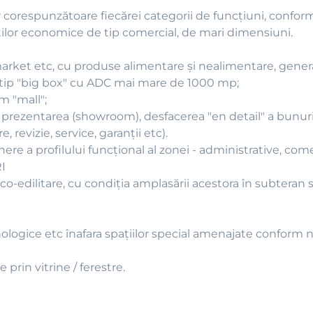
ăţilor corespunzătoare fiecărei categorii de funcţiuni, con
ţilor economice de tip comercial, de mari dimensiuni.
ket etc, cu produse alimentare şi nealimentare, generali
de tip "big box" cu ADC mai mare de 1000 mp;
m "mall";
prezentarea (showroom), desfacerea "en detail" a bunuril
, revizie, service, garanţii etc).
re a profilului funcţional al zonei - administrative, comerc
I
o-edilitare, cu condiţia amplasării acestora în subteran sa
ologice etc înafara spaţiilor special amenajate conform 
prin vitrine / ferestre.