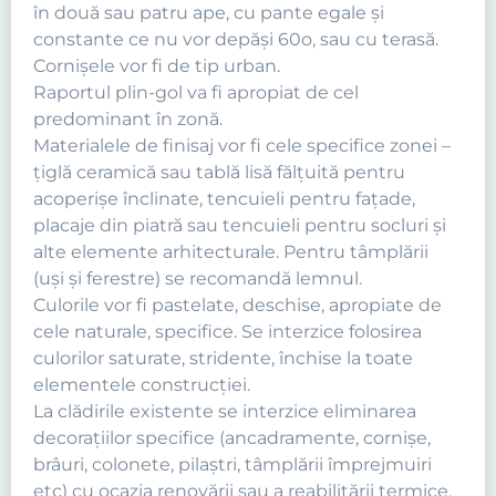
în două sau patru ape, cu pante egale şi
constante ce nu vor depăşi 60o, sau cu terasă.
Cornişele vor fi de tip urban.
Raportul plin-gol va fi apropiat de cel
predominant în zonă.
Materialele de finisaj vor fi cele specifice zonei –
ţiglă ceramică sau tablă lisă fălţuită pentru
acoperişe înclinate, tencuieli pentru faţade,
placaje din piatră sau tencuieli pentru socluri şi
alte elemente arhitecturale. Pentru tâmplării
(uşi şi ferestre) se recomandă lemnul.
Culorile vor fi pastelate, deschise, apropiate de
cele naturale, specifice. Se interzice folosirea
culorilor saturate, stridente, închise la toate
elementele construcţiei.
La clădirile existente se interzice eliminarea
decoraţiilor specifice (ancadramente, cornişe,
brâuri, colonete, pilaştri, tâmplării împrejmuiri
etc) cu ocazia renovării sau a reabilitării termice.