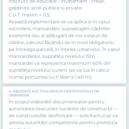
Instituţii de educaţie / învăţământ - creşe,
grădiniţe, şcoli publice şi private:
C.U.T. maxim = 0,5.
Această reglementare se va aplica şi în cazul
extinderii, mansardării, supraetajării clădirilor
existente sau al adăugării de noi corpuri de
clădire, calculul făcându-se în mod obligatoriu
pe întreaga parcelă, în înţeles urbanistic. În cazul
mansardărilor, suprafaţa nivelului (SN)
mansardei va reprezenta maximum 60% din
suprafaţa nivelului curent (se va lua în calcul
numai porţiunea cu h liber ≥ 1,40 m).
4. OBLIGAŢII ALE TITULARULUI CERTIFICATULUI DE
URBANISM:
În scopul elaborării documentaţiei pentru
autorizarea executării lucrărilor de construcţii —
de construire/de desfiinţare — solicitantul se va
adresa autorităţii competente pentru protecţia