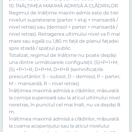
10. ÎNĂLŢIMEA MAXIMĂ ADMISĂ A CLĂDIRILOR
Regimul de înălţime maxim admis este de trei
niveluri supraterane (parter + etaj + mansardă /
nivel retras) sau (demisol + parter + mansardă /
nivel retras). Retragerea ultimului nivel va fi mai
mare sau egală cu 1,80 m faţă de planul faţadei
spre stradă / spaţiul public.
Totalizat, regimul de înălţime nu poate depăşi
una dintre următoarele configuraţii: (S)+P+1+M,
(S) +P+1+R, D+P+M, D+P+R (semnificaţiile
prescurtărilor: S – subsol, D – demisol, P – parter,
M – mansardă, R – nivel retras).
Înălţimea maximă admisă a clădirilor, măsurată
la cornişa superioară sau la aticul ultimului nivel
neretras, în punctul cel mai înalt, nu va depăşi 8
m.
Înălţimea maximă admisă a clădirilor, măsurată
la coama acoperişului sau la aticul nivelului