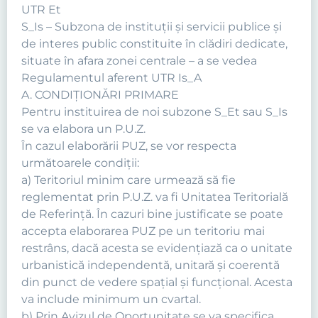
UTR Et
S_Is – Subzona de instituţii şi servicii publice şi
de interes public constituite în clădiri dedicate,
situate în afara zonei centrale – a se vedea
Regulamentul aferent UTR Is_A
A. CONDIŢIONĂRI PRIMARE
Pentru instituirea de noi subzone S_Et sau S_Is
se va elabora un P.U.Z.
În cazul elaborării PUZ, se vor respecta
următoarele condiţii:
a) Teritoriul minim care urmează să fie
reglementat prin P.U.Z. va fi Unitatea Teritorială
de Referinţă. În cazuri bine justificate se poate
accepta elaborarea PUZ pe un teritoriu mai
restrâns, dacă acesta se evidenţiază ca o unitate
urbanistică independentă, unitară şi coerentă
din punct de vedere spaţial şi funcţional. Acesta
va include minimum un cvartal.
b) Prin Avizul de Oportunitate se va specifica