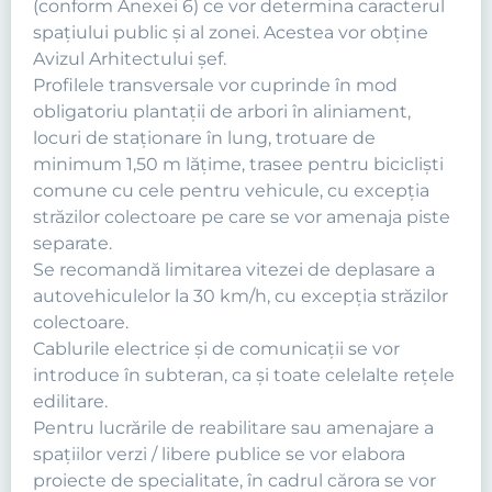
(conform Anexei 6) ce vor determina caracterul
spaţiului public şi al zonei. Acestea vor obține
Avizul Arhitectului șef.
Profilele transversale vor cuprinde în mod
obligatoriu plantaţii de arbori în aliniament,
locuri de staţionare în lung, trotuare de
minimum 1,50 m lăţime, trasee pentru biciclişti
comune cu cele pentru vehicule, cu excepţia
străzilor colectoare pe care se vor amenaja piste
separate.
Se recomandă limitarea vitezei de deplasare a
autovehiculelor la 30 km/h, cu excepţia străzilor
colectoare.
Cablurile electrice şi de comunicaţii se vor
introduce în subteran, ca şi toate celelalte reţele
edilitare.
Pentru lucrările de reabilitare sau amenajare a
spaţiilor verzi / libere publice se vor elabora
proiecte de specialitate, în cadrul cărora se vor