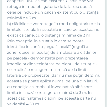
acoperirii unui calcan existent. Clădirile se vor
retrage în mod obligatoriu de la latura opusă
celei ce include un calcan existent cu o distanţă
minimă de 3 m.
b) clădirile se vor retrage în mod obligatoriu de la
limitele laterale în situaţiile în care pe acestea nu
există calcane, cu o distanţă minimă de 3 m
Prin exceptie, în situaţia în care se poate
identifica în zonă o „regulă locală” (regulă a
zonei, obicei al locului) de amplasare a clădirilor
pe parcelă - demonstrată prin prezentarea
imobilelor din vecinătate pe planul de situaţie -
ce implică o retragere mai mică de la limita
laterală de proprietate (dar nu mai puţin de 2 m),
aceasta se poate aplica numai pe una din laturi,
cu condiţia ca imobilul învecinat să aibă spre
limita în cauză o retragere minimă de 3 m. In
acest caz înălţimea clădirii, pe această parte nu
va depăşi 4,50 m.