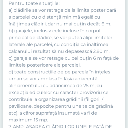
Pentru toate situaţiile:
a) clădirile se vor retrage de la limita posterioară
a parcelei cu o distanţă minimă egală cu
înălţimea clădirii, dar nu mai puţin decât 6 m.
b) garajele, inclusiv cele incluse în corpul
principal de clădire, se vor putea alipi limitelor
laterale ale parcelei, cu condiţia ca înălţimea
calcanului rezultat să nu depăşească 2,80 m.
c) garajele se vor retrage cu cel puţin 6 m faţă de
limitele posterioare ale parcelei.
d) toate construcţiile de pe parcela în înţeles
urban se vor amplasa în fâşia adiacentă
aliniamentului cu adâncimea de 25 m, cu
excepţia ediculelor cu caracter provizoriu ce
contribuie la organizarea grădinii (filigorii /
pavilioane, depozite pentru unelte de grădină
etc), a căror suprafaţă însumată va fi de
maximum 15 mp.
7. AMPLASAREA CLĂDIRILOR UNELE FAŢĂ DE