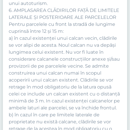
unui autoturism.
6. AMPLASAREA CLĂDIRILOR FAŢĂ DE LIMITELE
LATERALE ŞI POSTERIOARE ALE PARCELELOR
Pentru parcelele cu front la stradă de lungime
cuprinsă între 12 şi 15 m:
a) în cazul existenţei unui calcan vecin, clădirile
se vor alipi de acesta. Noul calcan nu va depăşi
lungimea celui existent. Nu vor fi luate în
considerare calcanele construcţiilor anexe şi/sau
provizorii de pe parcelele vecine. Se admite
construirea unui calcan numai în scopul
acoperirii unui calcan existent. Clădirile se vor
retrage în mod obligatoriu de la latura opusă
celei ce include un calcan existent cu o distanţă
minimă de 3 m. In cazul existenţei calcanelor pe
ambele laturi ale parcelei, se va închide frontul.
b) în cazul în care pe limitele laterale de
proprietate nu există calcane, clădirile se vor
retrage de la acestea în mod obligatoriu cu o