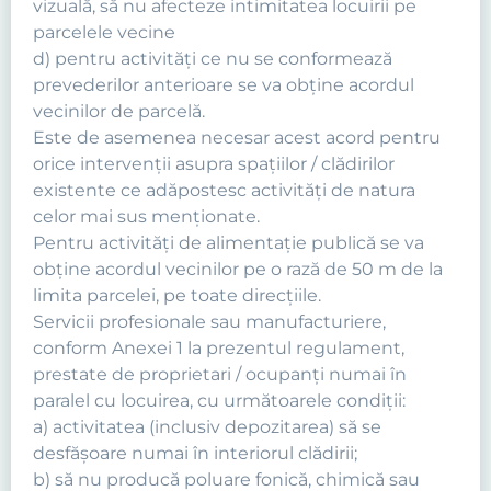
vizuală, să nu afecteze intimitatea locuirii pe
parcelele vecine
d) pentru activităţi ce nu se conformează
prevederilor anterioare se va obţine acordul
vecinilor de parcelă.
Este de asemenea necesar acest acord pentru
orice intervenţii asupra spaţiilor / clădirilor
existente ce adăpostesc activităţi de natura
celor mai sus menţionate.
Pentru activităţi de alimentaţie publică se va
obţine acordul vecinilor pe o rază de 50 m de la
limita parcelei, pe toate direcţiile.
Servicii profesionale sau manufacturiere,
conform Anexei 1 la prezentul regulament,
prestate de proprietari / ocupanţi numai în
paralel cu locuirea, cu următoarele condiţii:
a) activitatea (inclusiv depozitarea) să se
desfăşoare numai în interiorul clădirii;
b) să nu producă poluare fonică, chimică sau