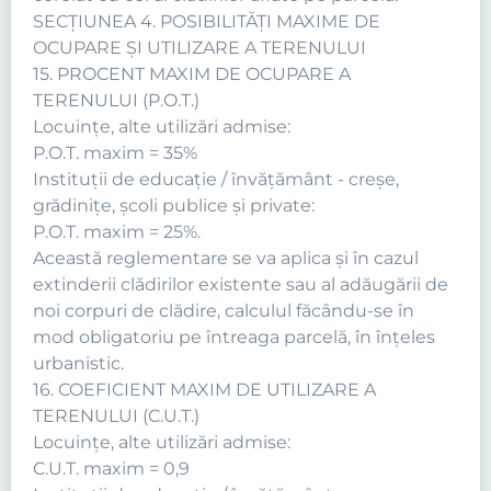
SECŢIUNEA 4. POSIBILITĂŢI MAXIME DE
OCUPARE ŞI UTILIZARE A TERENULUI
15. PROCENT MAXIM DE OCUPARE A
TERENULUI (P.O.T.)
Locuinţe, alte utilizări admise:
P.O.T. maxim = 35%
Instituţii de educaţie / învăţământ - creşe,
grădiniţe, şcoli publice şi private:
P.O.T. maxim = 25%.
Această reglementare se va aplica şi în cazul
extinderii clădirilor existente sau al adăugării de
noi corpuri de clădire, calculul făcându-se în
mod obligatoriu pe întreaga parcelă, în înţeles
urbanistic.
16. COEFICIENT MAXIM DE UTILIZARE A
TERENULUI (C.U.T.)
Locuinţe, alte utilizări admise:
C.U.T. maxim = 0,9