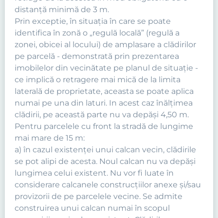
distanţă minimă de 3 m.
Prin exceptie, în situaţia în care se poate
identifica în zonă o „regulă locală” (regulă a
zonei, obicei al locului) de amplasare a clădirilor
pe parcelă - demonstrată prin prezentarea
imobilelor din vecinătate pe planul de situaţie -
ce implică o retragere mai mică de la limita
laterală de proprietate, aceasta se poate aplica
numai pe una din laturi. In acest caz înălţimea
clădirii, pe această parte nu va depăşi 4,50 m.
Pentru parcelele cu front la stradă de lungime
mai mare de 15 m:
a) în cazul existenţei unui calcan vecin, clădirile
se pot alipi de acesta. Noul calcan nu va depăşi
lungimea celui existent. Nu vor fi luate în
considerare calcanele construcţiilor anexe şi/sau
provizorii de pe parcelele vecine. Se admite
construirea unui calcan numai în scopul