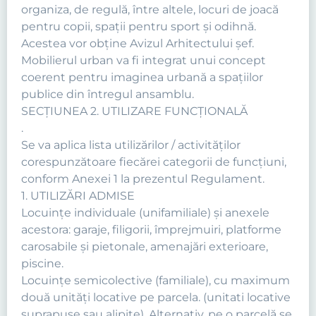
organiza, de regulă, între altele, locuri de joacă
pentru copii, spaţii pentru sport şi odihnă.
Acestea vor obține Avizul Arhitectului șef.
Mobilierul urban va fi integrat unui concept
coerent pentru imaginea urbană a spaţiilor
publice din întregul ansamblu.
SECŢIUNEA 2. UTILIZARE FUNCŢIONALĂ
.
Se va aplica lista utilizărilor / activităţilor
corespunzătoare fiecărei categorii de funcţiuni,
conform Anexei 1 la prezentul Regulament.
1. UTILIZĂRI ADMISE
Locuinţe individuale (unifamiliale) şi anexele
acestora: garaje, filigorii, împrejmuiri, platforme
carosabile şi pietonale, amenajări exterioare,
piscine.
Locuinţe semicolective (familiale), cu maximum
două unităţi locative pe parcela. (unitati locative
suprapuse sau alipite). Alternativ, pe o parcelă se