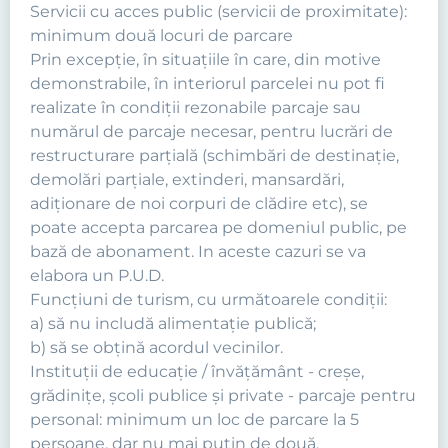
Servicii cu acces public (servicii de proximitate):
minimum două locuri de parcare
Prin excepţie, în situaţiile în care, din motive
demonstrabile, în interiorul parcelei nu pot fi
realizate în condiţii rezonabile parcaje sau
numărul de parcaje necesar, pentru lucrări de
restructurare parţială (schimbări de destinaţie,
demolări parţiale, extinderi, mansardări,
adiţionare de noi corpuri de clădire etc), se
poate accepta parcarea pe domeniul public, pe
bază de abonament. In aceste cazuri se va
elabora un P.U.D.
Funcţiuni de turism, cu următoarele condiţii:
a) să nu includă alimentaţie publică;
b) să se obţină acordul vecinilor.
Instituţii de educaţie / învăţământ - creşe,
grădiniţe, şcoli publice şi private - parcaje pentru
personal: minimum un loc de parcare la 5
persoane, dar nu mai puţin de două.