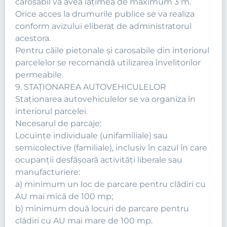
carosabil va avea lăţimea de maximum 3 m.
Orice acces la drumurile publice se va realiza
conform avizului eliberat de administratorul
acestora.
Pentru căile pietonale şi carosabile din interiorul
parcelelor se recomandă utilizarea învelitorilor
permeabile.
9. STAŢIONAREA AUTOVEHICULELOR
Staţionarea autovehiculelor se va organiza în
interiorul parcelei.
Necesarul de parcaje:
Locuinţe individuale (unifamiliale) sau
semicolective (familiale), inclusiv în cazul în care
ocupanţii desfăşoară activităţi liberale sau
manufacturiere:
a) minimum un loc de parcare pentru clădiri cu
AU mai mică de 100 mp;
b) minimum două locuri de parcare pentru
clădiri cu AU mai mare de 100 mp.