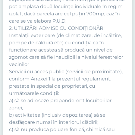
pot amplasa două locuințe individuale în regim
izolat, dacă parcela are cel puțin 700mp, caz în
care se va elabora P.U.D.
2. UTILIZĂRI ADMISE CU CONDIŢIONĂRI
Instalaţii exterioare (de climatizare, de încălzire,
pompe de căldură etc) cu condiţia ca în
funcţionare acestea să producă un nivel de
zgomot care să fie inaudibil la nivelul ferestrelor
vecinilor
Servicii cu acces public (servicii de proximitate),
conform Anexei 1 la prezentul regulament,
prestate în special de proprietari, cu
următoarele condiţii:
a) să se adreseze preponderent locuitorilor
zonei;
b) activitatea (inclusiv depozitarea) să se
desfăşoare numai în interiorul clădirii;
c) să nu producă poluare fonică, chimică sau