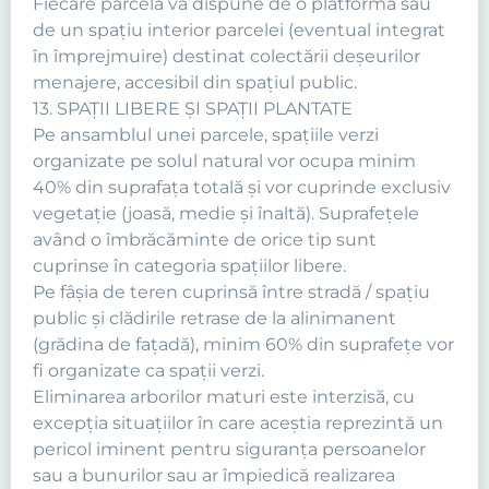
Fiecare parcelă va dispune de o platformă sau
de un spaţiu interior parcelei (eventual integrat
în împrejmuire) destinat colectării deşeurilor
menajere, accesibil din spaţiul public.
13. SPAŢII LIBERE ŞI SPAŢII PLANTATE
Pe ansamblul unei parcele, spaţiile verzi
organizate pe solul natural vor ocupa minim
40% din suprafaţa totală şi vor cuprinde exclusiv
vegetaţie (joasă, medie şi înaltă). Suprafeţele
având o îmbrăcăminte de orice tip sunt
cuprinse în categoria spaţiilor libere.
Pe fâşia de teren cuprinsă între stradă / spaţiu
public şi clădirile retrase de la alinimanent
(grădina de faţadă), minim 60% din suprafeţe vor
fi organizate ca spaţii verzi.
Eliminarea arborilor maturi este interzisă, cu
excepţia situaţiilor în care aceştia reprezintă un
pericol iminent pentru siguranţa persoanelor
sau a bunurilor sau ar împiedică realizarea