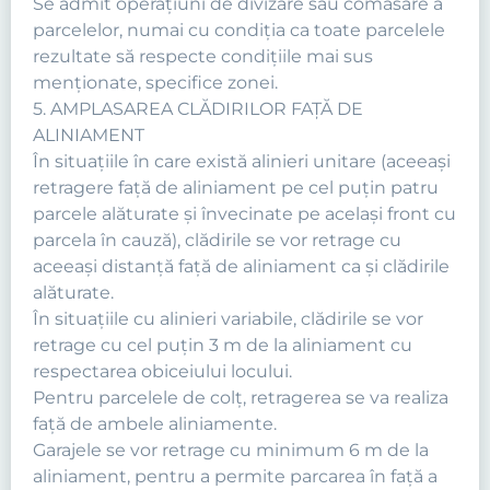
Se admit operaţiuni de divizare sau comasare a
parcelelor, numai cu condiţia ca toate parcelele
rezultate să respecte condiţiile mai sus
menţionate, specifice zonei.
5. AMPLASAREA CLĂDIRILOR FAŢĂ DE
ALINIAMENT
În situaţiile în care există alinieri unitare (aceeaşi
retragere faţă de aliniament pe cel puţin patru
parcele alăturate şi învecinate pe acelaşi front cu
parcela în cauză), clădirile se vor retrage cu
aceeaşi distanţă faţă de aliniament ca şi clădirile
alăturate.
În situaţiile cu alinieri variabile, clădirile se vor
retrage cu cel puţin 3 m de la aliniament cu
respectarea obiceiului locului.
Pentru parcelele de colţ, retragerea se va realiza
faţă de ambele aliniamente.
Garajele se vor retrage cu minimum 6 m de la
aliniament, pentru a permite parcarea în faţă a