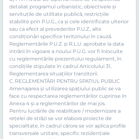
detaliat programul urbanistic, obiectivele şi
servituţile de utilitate publică, restricţiile
stabilite prin P.U.G., ca şi cele identificate ulterior
sau ca efect al prevederilor P.U.Z., alte
condiţionări specifice teritoriului în cauză.
Reglementările P.U.Z. şi R.L.U. aprobate la data
intrării în vigoare a noului P.U.G. vor fi înlocuite
cu reglementările prezentului regulament, în
condiţiile stipulate în cadrul Articolului 31,
Reglementarea situaţiilor tranzitorii.
C. REGLEMENTĂRI PENTRU SPAȚIUL PUBLIC
Amenajarea şi utilizarea spaţiului public se va
face cu respectarea reglementărilor cuprinse în
Anexa 4 şi a reglementărilor de mai jos.
Pentru lucrările de reabilitare / modernizare a
reţelei de străzi se vor elabora proiecte de
specialitate, în cadrul cărora se vor aplica profile
transversale unitare, specific rezidenţiale