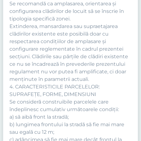
Se recomandă ca amplasarea, orientarea şi
configurarea clădirilor de locuit să se înscrie în
tipologia specifică zonei.
Extinderea, mansardarea sau supraetajarea
clădirilor existente este posibilă doar cu
respectarea condiţiilor de amplasare şi
configurare reglementate în cadrul prezentei
secţiuni. Clădirile sau părţile de clădiri existente
ce nu se încadrează în prevederile prezentului
regulament nu vor putea fi amplificate, ci doar
menţinute în parametrii actuali.
4. CARACTERISTICILE PARCELELOR:
SUPRAFEŢE, FORME, DIMENSIUNI
Se consideră construibile parcelele care
îndeplinesc cumulativ următoarele condiţii:
a) să aibă front la stradă;
b) lungimea frontului la stradă să fie mai mare
sau egală cu 12 m;
c) adâncimea să fie mai mare decât frontul la