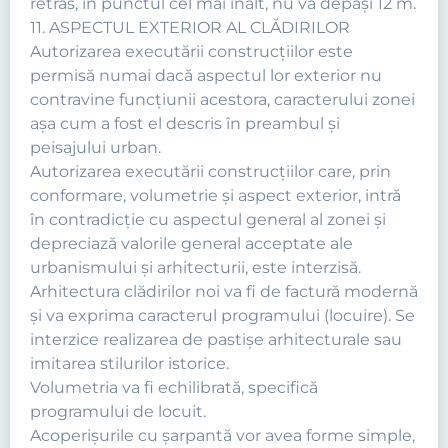
retras, în punctul cel mai înalt, nu va depăşi 12 m.
11. ASPECTUL EXTERIOR AL CLĂDIRILOR
Autorizarea executării construcţiilor este
permisă numai dacă aspectul lor exterior nu
contravine funcţiunii acestora, caracterului zonei
aşa cum a fost el descris în preambul şi
peisajului urban.
Autorizarea executării construcţiilor care, prin
conformare, volumetrie şi aspect exterior, intră
în contradicţie cu aspectul general al zonei şi
depreciază valorile general acceptate ale
urbanismului şi arhitecturii, este interzisă.
Arhitectura clădirilor noi va fi de factură modernă
şi va exprima caracterul programului (locuire). Se
interzice realizarea de pastişe arhitecturale sau
imitarea stilurilor istorice.
Volumetria va fi echilibrată, specifică
programului de locuit.
Acoperişurile cu şarpantă vor avea forme simple,