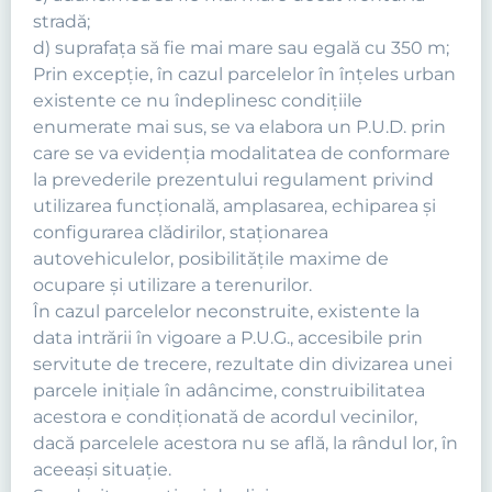
stradă;
d) suprafaţa să fie mai mare sau egală cu 350 m;
Prin excepţie, în cazul parcelelor în înţeles urban
existente ce nu îndeplinesc condiţiile
enumerate mai sus, se va elabora un P.U.D. prin
care se va evidenţia modalitatea de conformare
la prevederile prezentului regulament privind
utilizarea funcţională, amplasarea, echiparea şi
configurarea clădirilor, staţionarea
autovehiculelor, posibilităţile maxime de
ocupare şi utilizare a terenurilor.
În cazul parcelelor neconstruite, existente la
data intrării în vigoare a P.U.G., accesibile prin
servitute de trecere, rezultate din divizarea unei
parcele iniţiale în adâncime, construibilitatea
acestora e condiţionată de acordul vecinilor,
dacă parcelele acestora nu se află, la rândul lor, în
aceeaşi situaţie.