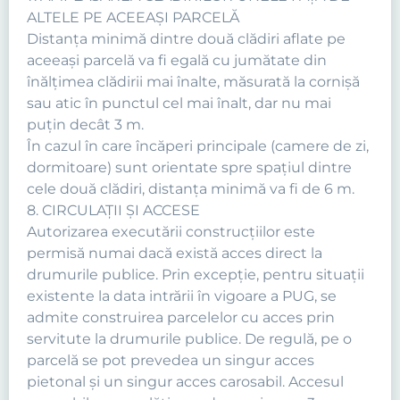
ALTELE PE ACEEAŞI PARCELĂ
Distanţa minimă dintre două clădiri aflate pe
aceeaşi parcelă va fi egală cu jumătate din
înălţimea clădirii mai înalte, măsurată la cornişă
sau atic în punctul cel mai înalt, dar nu mai
puţin decât 3 m.
În cazul în care încăperi principale (camere de zi,
dormitoare) sunt orientate spre spaţiul dintre
cele două clădiri, distanţa minimă va fi de 6 m.
8. CIRCULAŢII ŞI ACCESE
Autorizarea executării construcţiilor este
permisă numai dacă există acces direct la
drumurile publice. Prin excepţie, pentru situaţii
existente la data intrării în vigoare a PUG, se
admite construirea parcelelor cu acces prin
servitute la drumurile publice. De regulă, pe o
parcelă se pot prevedea un singur acces
pietonal şi un singur acces carosabil. Accesul