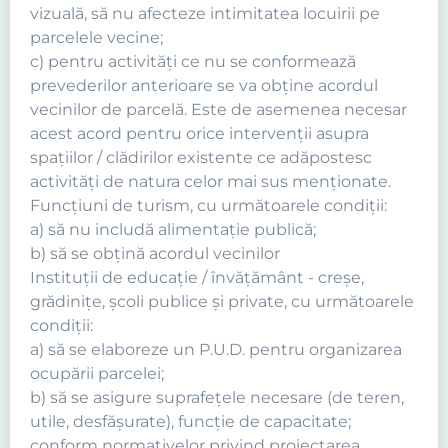
vizuală, să nu afecteze intimitatea locuirii pe
parcelele vecine;
c) pentru activităţi ce nu se conformează
prevederilor anterioare se va obţine acordul
vecinilor de parcelă. Este de asemenea necesar
acest acord pentru orice intervenţii asupra
spaţiilor / clădirilor existente ce adăpostesc
activităţi de natura celor mai sus menţionate.
Funcţiuni de turism, cu următoarele condiţii:
a) să nu includă alimentaţie publică;
b) să se obţină acordul vecinilor
Instituţii de educaţie / învăţământ - creşe,
grădiniţe, şcoli publice şi private, cu următoarele
condiţii:
a) să se elaboreze un P.U.D. pentru organizarea
ocupării parcelei;
b) să se asigure suprafeţele necesare (de teren,
utile, desfăşurate), funcţie de capacitate;
conform normativelor privind proiectarea,