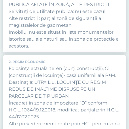
PUBLICĂ AFLATE ÎN ZONĂ, ALTE RESTRICTII
Servituţi de utilitate publică: nu este cazul
Alte restrictii : parțial zonă de siguranță a
magistralelor de gaz metan
Imobilul nu este situat in lista monumentelor
istorice sau ale naturii sau in zona de protectie a
acestora.
2. REGIM ECONOMIC
Folosință actuală: teren (curți construcții), C1
(construcții de locuințe)- casă unifamilială P+M.
Destinația: UTR= Liu, LOCUINŢE CU REGIM
REDUS DE ÎNĂLŢIME DISPUSE PE UN
PARCELAR DE TIP URBAN
Încadrat în zona de impozitare ”D” conform
H.C.L. 1064/19.12.2018, modificat parțial prin H.C.L.
44/17.02.2025.
Alte prevederi mentionate prin HCL pentru zona