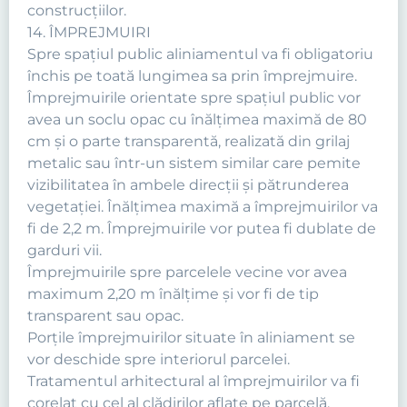
construcţiilor.
14. ÎMPREJMUIRI
Spre spaţiul public aliniamentul va fi obligatoriu
închis pe toată lungimea sa prin împrejmuire.
Împrejmuirile orientate spre spaţiul public vor
avea un soclu opac cu înălţimea maximă de 80
cm şi o parte transparentă, realizată din grilaj
metalic sau într-un sistem similar care pemite
vizibilitatea în ambele direcţii şi pătrunderea
vegetaţiei. Înălţimea maximă a împrejmuirilor va
fi de 2,2 m. Împrejmuirile vor putea fi dublate de
garduri vii.
Împrejmuirile spre parcelele vecine vor avea
maximum 2,20 m înălţime şi vor fi de tip
transparent sau opac.
Porţile împrejmuirilor situate în aliniament se
vor deschide spre interiorul parcelei.
Tratamentul arhitectural al împrejmuirilor va fi
corelat cu cel al clădirilor aflate pe parcelă.