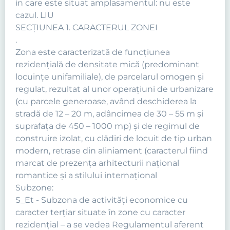
in care este situat amplasamentul: nu este
cazul. LIU
SECŢIUNEA 1. CARACTERUL ZONEI
.
Zona este caracterizată de funcţiunea
rezidenţială de densitate mică (predominant
locuinţe unifamiliale), de parcelarul omogen şi
regulat, rezultat al unor operaţiuni de urbanizare
(cu parcele generoase, având deschiderea la
stradă de 12 – 20 m, adâncimea de 30 – 55 m şi
suprafaţa de 450 – 1000 mp) şi de regimul de
construire izolat, cu clădiri de locuit de tip urban
modern, retrase din aliniament (caracterul fiind
marcat de prezenţa arhitecturii naţional
romantice şi a stilului internaţional
Subzone:
S_Et - Subzona de activităţi economice cu
caracter terţiar situate în zone cu caracter
rezidenţial – a se vedea Regulamentul aferent