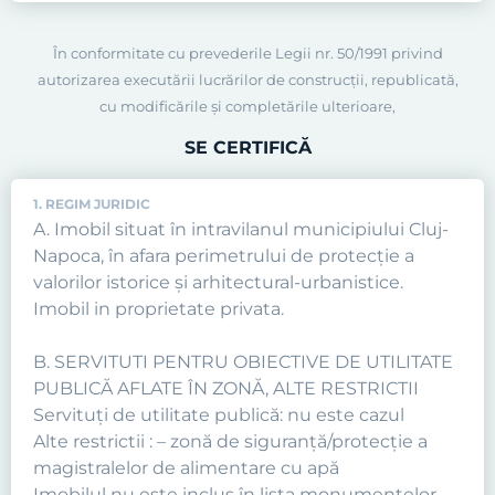
În conformitate cu prevederile Legii nr. 50/1991 privind
autorizarea executării lucrărilor de construcţii, republicată,
cu modificările şi completările ulterioare,
SE CERTIFICĂ
1. REGIM JURIDIC
A. Imobil situat în intravilanul municipiului Cluj-
Napoca, în afara perimetrului de protecţie a
valorilor istorice şi arhitectural-urbanistice.
Imobil in proprietate privata.
B. SERVITUTI PENTRU OBIECTIVE DE UTILITATE
PUBLICĂ AFLATE ÎN ZONĂ, ALTE RESTRICTII
Servituţi de utilitate publică: nu este cazul
Alte restrictii : – zonă de siguranță/protecție a
magistralelor de alimentare cu apă
Imobilul nu este inclus în lista monumentelor