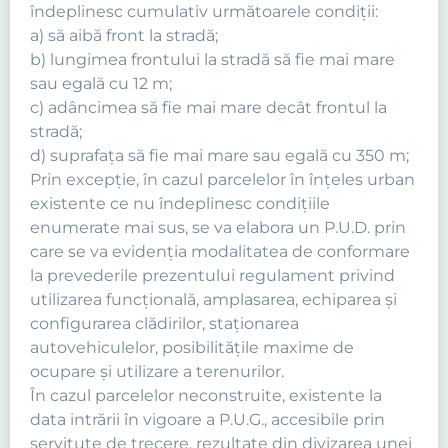
îndeplinesc cumulativ următoarele condiţii:
a) să aibă front la stradă;
b) lungimea frontului la stradă să fie mai mare
sau egală cu 12 m;
c) adâncimea să fie mai mare decât frontul la
stradă;
d) suprafaţa să fie mai mare sau egală cu 350 m;
Prin excepţie, în cazul parcelelor în înţeles urban
existente ce nu îndeplinesc condiţiile
enumerate mai sus, se va elabora un P.U.D. prin
care se va evidenţia modalitatea de conformare
la prevederile prezentului regulament privind
utilizarea funcţională, amplasarea, echiparea şi
configurarea clădirilor, staţionarea
autovehiculelor, posibilităţile maxime de
ocupare şi utilizare a terenurilor.
În cazul parcelelor neconstruite, existente la
data intrării în vigoare a P.U.G., accesibile prin
servitute de trecere, rezultate din divizarea unei