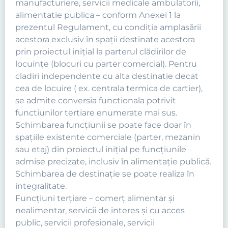
manufacturiere, servicii medicale ambulatorii,
alimentatie publica – conform Anexei 1 la
prezentul Regulament, cu condiţia amplasării
acestora exclusiv în spaţii destinate acestora
prin proiectul iniţial la parterul clădirilor de
locuinţe (blocuri cu parter comercial). Pentru
cladiri independente cu alta destinatie decat
cea de locuire ( ex. centrala termica de cartier),
se admite conversia functionala potrivit
functiunilor tertiare enumerate mai sus.
Schimbarea funcțiunii se poate face doar în
spațiile existente comerciale (parter, mezanin
sau etaj) din proiectul inițial pe funcțiunile
admise precizate, inclusiv în alimentație publică.
Schimbarea de destinație se poate realiza în
integralitate.
Funcţiuni terţiare – comerţ alimentar şi
nealimentar, servicii de interes şi cu acces
public, servicii profesionale, servicii