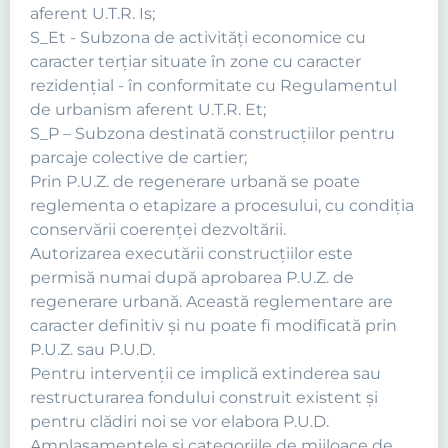
aferent U.T.R. Is;
S_Et - Subzona de activităţi economice cu
caracter terţiar situate în zone cu caracter
rezidenţial - în conformitate cu Regulamentul
de urbanism aferent U.T.R. Et;
S_P – Subzona destinată construcţiilor pentru
parcaje colective de cartier;
Prin P.U.Z. de regenerare urbană se poate
reglementa o etapizare a procesului, cu condiţia
conservării coerenţei dezvoltării.
Autorizarea executării construcţiilor este
permisă numai după aprobarea P.U.Z. de
regenerare urbană. Această reglementare are
caracter definitiv şi nu poate fi modificată prin
P.U.Z. sau P.U.D.
Pentru intervenţii ce implică extinderea sau
restructurarea fondului construit existent şi
pentru clădiri noi se vor elabora P.U.D.
Amplasamentele si categoriile de mijloace de