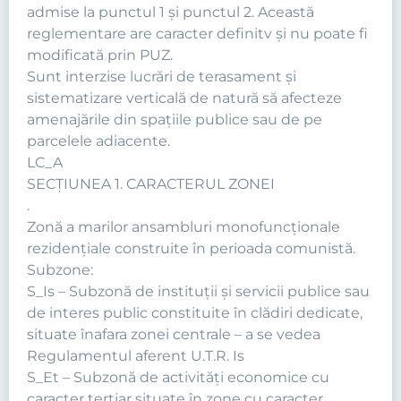
admise la punctul 1 şi punctul 2. Această
reglementare are caracter definitv şi nu poate fi
modificată prin PUZ.
Sunt interzise lucrări de terasament şi
sistematizare verticală de natură să afecteze
amenajările din spaţiile publice sau de pe
parcelele adiacente.
LC_A
SECŢIUNEA 1. CARACTERUL ZONEI
.
Zonă a marilor ansambluri monofuncţionale
rezidenţiale construite în perioada comunistă.
Subzone:
S_Is – Subzonă de instituţii şi servicii publice sau
de interes public constituite în clădiri dedicate,
situate înafara zonei centrale – a se vedea
Regulamentul aferent U.T.R. Is
S_Et – Subzonă de activităţi economice cu
caracter terţiar situate în zone cu caracter