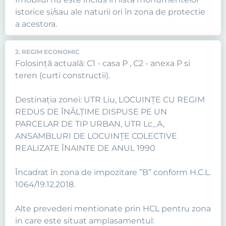
istorice si/sau ale naturii ori în zona de protectie
a acestora.
2. REGIM ECONOMIC
Folosință actuală: C1 - casa P , C2 - anexa P si
teren (curti constructii).
Destinația zonei: UTR Liu, LOCUINŢE CU REGIM
REDUS DE ÎNĂLŢIME DISPUSE PE UN
PARCELAR DE TIP URBAN, UTR Lc_A,
ANSAMBLURI DE LOCUINŢE COLECTIVE
REALIZATE ÎNAINTE DE ANUL 1990
Încadrat în zona de impozitare ”B” conform H.C.L.
1064/19.12.2018.
Alte prevederi mentionate prin HCL pentru zona
in care este situat amplasamentul: