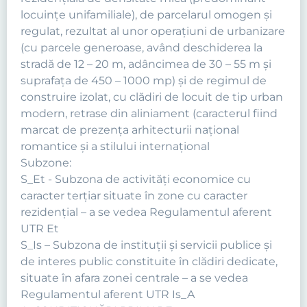
locuinţe unifamiliale), de parcelarul omogen şi
regulat, rezultat al unor operaţiuni de urbanizare
(cu parcele generoase, având deschiderea la
stradă de 12 – 20 m, adâncimea de 30 – 55 m şi
suprafaţa de 450 – 1000 mp) şi de regimul de
construire izolat, cu clădiri de locuit de tip urban
modern, retrase din aliniament (caracterul fiind
marcat de prezenţa arhitecturii naţional
romantice şi a stilului internaţional
Subzone:
S_Et - Subzona de activităţi economice cu
caracter terţiar situate în zone cu caracter
rezidenţial – a se vedea Regulamentul aferent
UTR Et
S_Is – Subzona de instituţii şi servicii publice şi
de interes public constituite în clădiri dedicate,
situate în afara zonei centrale – a se vedea
Regulamentul aferent UTR Is_A