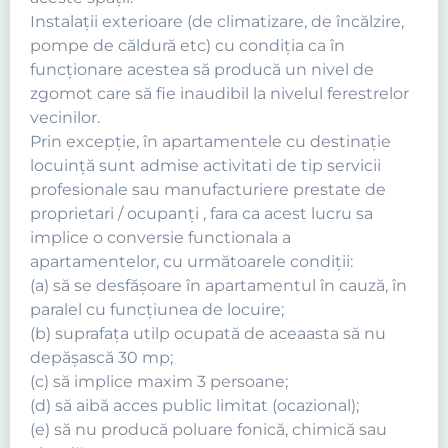
Instalaţii exterioare (de climatizare, de încălzire,
pompe de căldură etc) cu condiţia ca în
funcţionare acestea să producă un nivel de
zgomot care să fie inaudibil la nivelul ferestrelor
vecinilor.
Prin excepție, în apartamentele cu destinație
locuință sunt admise activitati de tip servicii
profesionale sau manufacturiere prestate de
proprietari / ocupanți , fara ca acest lucru sa
implice o conversie functionala a
apartamentelor, cu următoarele condiții:
(a) să se desfășoare în apartamentul în cauză, în
paralel cu funcțiunea de locuire;
(b) suprafața utilp ocupată de aceaasta să nu
depășască 30 mp;
(c) să implice maxim 3 persoane;
(d) să aibă acces public limitat (ocazional);
(e) să nu producă poluare fonică, chimică sau