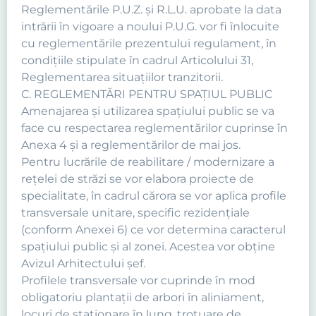
Reglementările P.U.Z. şi R.L.U. aprobate la data
intrării în vigoare a noului P.U.G. vor fi înlocuite
cu reglementările prezentului regulament, în
condiţiile stipulate în cadrul Articolului 31,
Reglementarea situaţiilor tranzitorii.
C. REGLEMENTĂRI PENTRU SPAȚIUL PUBLIC
Amenajarea şi utilizarea spaţiului public se va
face cu respectarea reglementărilor cuprinse în
Anexa 4 şi a reglementărilor de mai jos.
Pentru lucrările de reabilitare / modernizare a
reţelei de străzi se vor elabora proiecte de
specialitate, în cadrul cărora se vor aplica profile
transversale unitare, specific rezidenţiale
(conform Anexei 6) ce vor determina caracterul
spaţiului public şi al zonei. Acestea vor obține
Avizul Arhitectului șef.
Profilele transversale vor cuprinde în mod
obligatoriu plantaţii de arbori în aliniament,
locuri de staţionare în lung, trotuare de