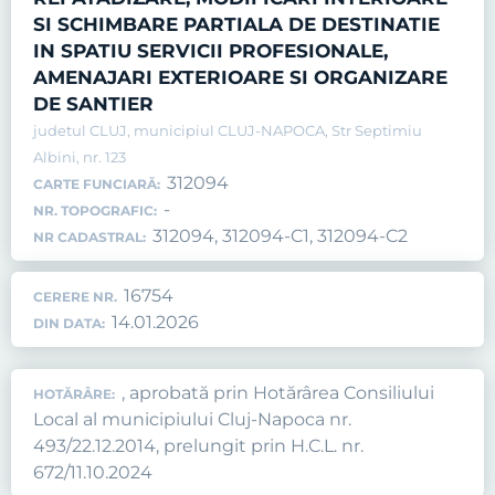
SI SCHIMBARE PARTIALA DE DESTINATIE
IN SPATIU SERVICII PROFESIONALE,
AMENAJARI EXTERIOARE SI ORGANIZARE
DE SANTIER
judetul CLUJ, municipiul CLUJ-NAPOCA, Str Septimiu
Albini, nr. 123
312094
CARTE FUNCIARĂ:
-
NR. TOPOGRAFIC:
312094, 312094-C1, 312094-C2
NR CADASTRAL:
16754
CERERE NR.
14.01.2026
DIN DATA:
, aprobată prin Hotărârea Consiliului
HOTĂRÂRE:
Local al municipiului Cluj-Napoca nr.
493/22.12.2014, prelungit prin H.C.L. nr.
672/11.10.2024