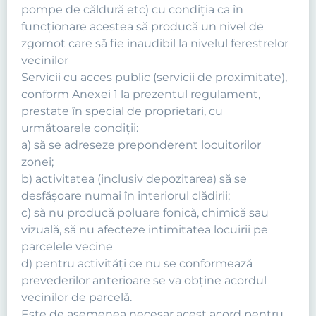
pompe de căldură etc) cu condiţia ca în
funcţionare acestea să producă un nivel de
zgomot care să fie inaudibil la nivelul ferestrelor
vecinilor
Servicii cu acces public (servicii de proximitate),
conform Anexei 1 la prezentul regulament,
prestate în special de proprietari, cu
următoarele condiţii:
a) să se adreseze preponderent locuitorilor
zonei;
b) activitatea (inclusiv depozitarea) să se
desfăşoare numai în interiorul clădirii;
c) să nu producă poluare fonică, chimică sau
vizuală, să nu afecteze intimitatea locuirii pe
parcelele vecine
d) pentru activităţi ce nu se conformează
prevederilor anterioare se va obţine acordul
vecinilor de parcelă.
Este de asemenea necesar acest acord pentru