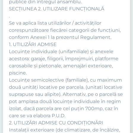
publice din întregul ansamblu.
SECŢIUNEA 2. UTILIZARE FUNCŢIONALĂ
.
Se va aplica lista utilizărilor / activităţilor
corespunzătoare fiecărei categorii de funcţiuni,
conform Anexei 1 la prezentul Regulament.
1. UTILIZĂRI ADMISE
Locuinţe individuale (unifamiliale) şi anexele
acestora: garaje, filigorii, împrejmuiri, platforme
carosabile şi pietonale, amenajări exterioare,
piscine.
Locuinţe semicolective (familiale), cu maximum
două unităţi locative pe parcela. (unitati locative
suprapuse sau alipite). Alternativ, pe o parcelă se
pot amplasa două locuințe individuale în regim
izolat, dacă parcela are cel puțin 700mp, caz în
care se va elabora P.U.D.
2. UTILIZĂRI ADMISE CU CONDIŢIONĂRI
Instalaţii exterioare (de climatizare, de încălzire,