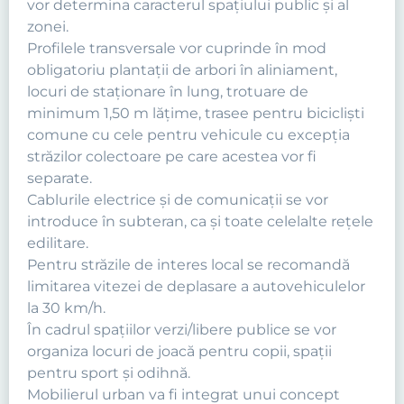
vor determina caracterul spaţiului public şi al
zonei.
Profilele transversale vor cuprinde în mod
obligatoriu plantaţii de arbori în aliniament,
locuri de staţionare în lung, trotuare de
minimum 1,50 m lăţime, trasee pentru biciclişti
comune cu cele pentru vehicule cu excepţia
străzilor colectoare pe care acestea vor fi
separate.
Cablurile electrice şi de comunicaţii se vor
introduce în subteran, ca şi toate celelalte reţele
edilitare.
Pentru străzile de interes local se recomandă
limitarea vitezei de deplasare a autovehiculelor
la 30 km/h.
În cadrul spaţiilor verzi/libere publice se vor
organiza locuri de joacă pentru copii, spaţii
pentru sport şi odihnă.
Mobilierul urban va fi integrat unui concept