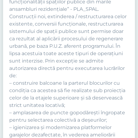
funcţionalităţii spaţiilor publice din marile
ansambluri rezidenţiale” - PLA_SPAL.
Construcţii noi, extinderea / restructurarea celor
existente, conversii funcţionale, restructurarea
sistemului de spaţii publice sunt permise doar
ca rezultat al aplicării procesului de regenerare
urbană, pe baza P.U.Z. aferent programului. În
lipsa acestuia toate aceste tipuri de operaţiuni
sunt interzise. Prin excepție se admite
autorizarea directă pentru executarea lucrărilor
de:
– construire balcoane la parterul blocurilor cu
condiția ca acestea să fie realizate sub proiecția
celor de la etajele superioare și să deservească
strict unitatea locativă;
– amplasarea de puncte gopodărești îngropate
pentru selectarea colectivă a deșeurilor;
– igienizarea și modernizarea platformelor
garajelor dezafectate, în vederea ameliorării