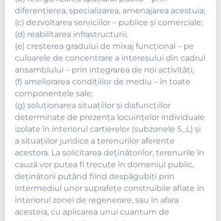
diferenţierea, specializarea, amenajarea acestuia;
(c) dezvoltarea serviciilor – publice şi comerciale;
(d) reabilitarea infrastructurii;
(e) creşterea gradului de mixaj funcţional – pe
culoarele de concentrare a interesului din cadrul
ansamblului – prin integrarea de noi activităţi;
(f) ameliorarea condiţiilor de mediu – în toate
componentele sale;
(g) soluţionarea situaţiilor şi disfuncţiilor
determinate de prezenţa locuinţelor individuale
izolate în interiorul cartierelor (subzonele S_L) şi
a situaţiilor juridice a terenurilor aferente
acestora. La solicitarea deţinătorilor, terenurile în
cauză vor putea fi trecute în domeniul public,
deţinătorii putând fiind despăgubiţi prin
intermediul unor suprafeţe construibile aflate în
interiorul zonei de regenerare, sau în afara
acesteia, cu aplicarea unui cuantum de