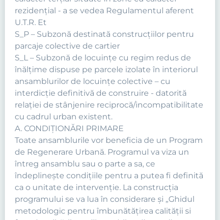
rezidenţial - a se vedea Regulamentul aferent
U.T.R. Et
S_P – Subzonă destinată construcţiilor pentru
parcaje colective de cartier
S_L – Subzonă de locuinţe cu regim redus de
înălţime dispuse pe parcele izolate în interiorul
ansamblurilor de locuinţe colective – cu
interdicţie definitivă de construire - datorită
relaţiei de stânjenire reciprocă/incompatibilitate
cu cadrul urban existent.
A. CONDIŢIONĂRI PRIMARE
Toate ansamblurile vor beneficia de un Program
de Regenerare Urbană. Programul va viza un
întreg ansamblu sau o parte a sa, ce
îndeplineşte condiţiile pentru a putea fi definită
ca o unitate de intervenţie. La construcţia
programului se va lua în considerare şi „Ghidul
metodologic pentru îmbunătăţirea calităţii si