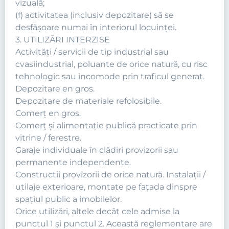
vizuală;
(f) activitatea (inclusiv depozitare) să se
desfășoare numai în interiorul locuinței.
3. UTILIZĂRI INTERZISE
Activităţi / servicii de tip industrial sau
cvasiindustrial, poluante de orice natură, cu risc
tehnologic sau incomode prin traficul generat.
Depozitare en gros.
Depozitare de materiale refolosibile.
Comerţ en gros.
Comerţ şi alimentaţie publică practicate prin
vitrine / ferestre.
Garaje individuale în clădiri provizorii sau
permanente independente.
Constructii provizorii de orice natură. Instalaţii /
utilaje exterioare, montate pe faţada dinspre
spaţiul public a imobilelor.
Orice utilizări, altele decât cele admise la
punctul 1 şi punctul 2. Această reglementare are