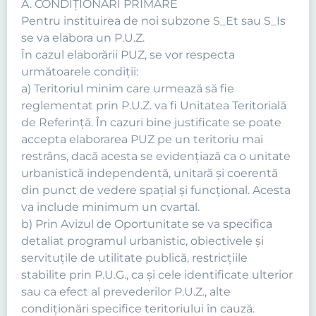
A. CONDIŢIONĂRI PRIMARE
Pentru instituirea de noi subzone S_Et sau S_Is
se va elabora un P.U.Z.
În cazul elaborării PUZ, se vor respecta
următoarele condiţii:
a) Teritoriul minim care urmează să fie
reglementat prin P.U.Z. va fi Unitatea Teritorială
de Referinţă. În cazuri bine justificate se poate
accepta elaborarea PUZ pe un teritoriu mai
restrâns, dacă acesta se evidenţiază ca o unitate
urbanistică independentă, unitară şi coerentă
din punct de vedere spaţial şi funcţional. Acesta
va include minimum un cvartal.
b) Prin Avizul de Oportunitate se va specifica
detaliat programul urbanistic, obiectivele şi
servituţile de utilitate publică, restricţiile
stabilite prin P.U.G., ca şi cele identificate ulterior
sau ca efect al prevederilor P.U.Z., alte
condiţionări specifice teritoriului în cauză.