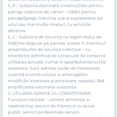
S_P – Subzona destinată construcţiilor pentru
parcaje colective de cartier – clădiri pentru
parcaje/garaje colective sub şi supraterane, pe
unul sau mai multe niveluri, cu serviciile
aferente.
S_L – Subzonă de locuinţe cu regim redus de
înălţime dispuse pe parcele izolate în interiorul
ansamblurilor de locuinţe colective – cu
interdicţie definitivă de construire Se conservă
utilizarea actuală, numai în spaţiile/construcţiile
existente. Sunt admise lucrări de întreţinere
curentă a construcţiilor şi amenajărilor,
modificări interioare și exterioare, reparații, fără
amplificarea volumelor existente
2. UTILIZĂRI ADMISE CU CONDIŢIONĂRI
Funcţiuni terţiare – comerţ alimentar şi
nealimentar, servicii de interes şi cu acces
public, servicii profesionale, servicii