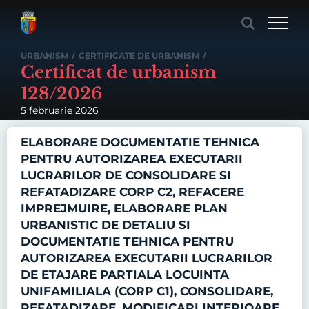
Skip
to
content
URBANISM
/
CERTIFICATE DE URBANISM
/
Certificat de urbanism
128/2026
5 februarie 2026
ELABORARE DOCUMENTATIE TEHNICA
PENTRU AUTORIZAREA EXECUTARII
LUCRARILOR DE CONSOLIDARE SI
REFATADIZARE CORP C2, REFACERE
IMPREJMUIRE, ELABORARE PLAN
URBANISTIC DE DETALIU SI
DOCUMENTATIE TEHNICA PENTRU
AUTORIZAREA EXECUTARII LUCRARILOR
DE ETAJARE PARTIALA LOCUINTA
UNIFAMILIALA (CORP C1), CONSOLIDARE,
REFATADIZARE, MODIFICARI INTERIOARE