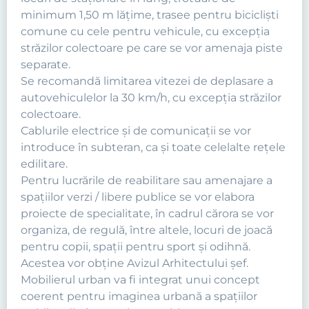
minimum 1,50 m lăţime, trasee pentru biciclişti
comune cu cele pentru vehicule, cu excepţia
străzilor colectoare pe care se vor amenaja piste
separate.
Se recomandă limitarea vitezei de deplasare a
autovehiculelor la 30 km/h, cu excepţia străzilor
colectoare.
Cablurile electrice şi de comunicaţii se vor
introduce în subteran, ca şi toate celelalte reţele
edilitare.
Pentru lucrările de reabilitare sau amenajare a
spaţiilor verzi / libere publice se vor elabora
proiecte de specialitate, în cadrul cărora se vor
organiza, de regulă, între altele, locuri de joacă
pentru copii, spaţii pentru sport şi odihnă.
Acestea vor obține Avizul Arhitectului șef.
Mobilierul urban va fi integrat unui concept
coerent pentru imaginea urbană a spaţiilor