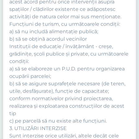
acest acord pentru orice intervenţii asupra
spaţiilor / clădirilor existente ce adăpostesc
activităţi de natura celor mai sus menţionate.
Funcţiuni de turism, cu următoarele condiţii:
a) să nu includă alimentaţie publică;
b) să se obţină acordul vecinilor
Instituţii de educaţie / învăţământ - creşe,
grădiniţe, şcoli publice şi private, cu următoarele
condiţii:
a) să se elaboreze un P.U.D. pentru organizarea
ocupării parcelei;
b) să se asigure suprafeţele necesare (de teren,
utile, desfăşurate), funcţie de capacitate;
conform normativelor privind proiectarea,
realizarea şi exploatarea construcţiilor de acest
tip
c) pe parcelă să nu existe alte funcţiuni.
3. UTILIZĂRI INTERZISE
Sunt interzise orice utilizări, altele decât cele