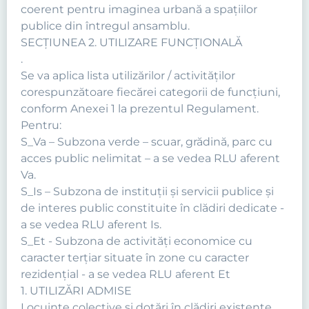
coerent pentru imaginea urbană a spaţiilor
publice din întregul ansamblu.
SECŢIUNEA 2. UTILIZARE FUNCŢIONALĂ
.
Se va aplica lista utilizărilor / activităţilor
corespunzătoare fiecărei categorii de funcţiuni,
conform Anexei 1 la prezentul Regulament.
Pentru:
S_Va – Subzona verde – scuar, grădină, parc cu
acces public nelimitat – a se vedea RLU aferent
Va.
S_Is – Subzona de instituţii şi servicii publice şi
de interes public constituite în clădiri dedicate -
a se vedea RLU aferent Is.
S_Et - Subzona de activităţi economice cu
caracter terţiar situate în zone cu caracter
rezidenţial - a se vedea RLU aferent Et
1. UTILIZĂRI ADMISE
Locuinţe colective şi dotări în clădiri existente.