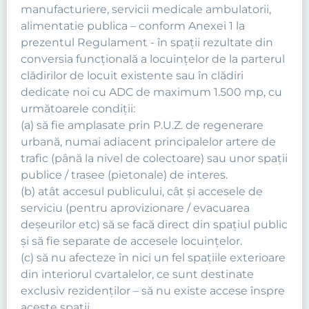
manufacturiere, servicii medicale ambulatorii,
alimentatie publica – conform Anexei 1 la
prezentul Regulament - în spaţii rezultate din
conversia funcţională a locuinţelor de la parterul
clădirilor de locuit existente sau în clădiri
dedicate noi cu ADC de maximum 1.500 mp, cu
următoarele condiţii:
(a) să fie amplasate prin P.U.Z. de regenerare
urbană, numai adiacent principalelor artere de
trafic (până la nivel de colectoare) sau unor spaţii
publice / trasee (pietonale) de interes.
(b) atât accesul publicului, cât şi accesele de
serviciu (pentru aprovizionare / evacuarea
deşeurilor etc) să se facă direct din spaţiul public
şi să fie separate de accesele locuinţelor.
(c) să nu afecteze în nici un fel spaţiile exterioare
din interiorul cvartalelor, ce sunt destinate
exclusiv rezidenţilor – să nu existe accese înspre
aceste spaţii.