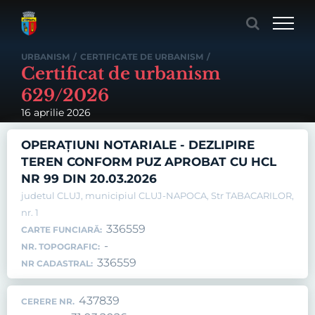
Skip
to
content
URBANISM
/
CERTIFICATE DE URBANISM
/
Certificat de urbanism
629/2026
16 aprilie 2026
OPERAȚIUNI NOTARIALE - DEZLIPIRE
TEREN CONFORM PUZ APROBAT CU HCL
NR 99 DIN 20.03.2026
judetul CLUJ, municipiul CLUJ-NAPOCA, Str TABACARILOR,
nr. 1
336559
CARTE FUNCIARĂ:
-
NR. TOPOGRAFIC:
336559
NR CADASTRAL:
437839
CERERE NR.