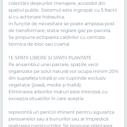
colectării deşeurilor menajere, accesibil din
spaţiul public. Sistemul este ingropat cu 5 fractii
si cu actionare hidraulica.
In functie de necesitate se poate amplasa post
de transformare, statie reglare gaz pe parcela.
Se propune echiparea caldirilor cu centrala
termica de bloc sau cvartal.
13. SPAŢII LIBERE ŞI SPAŢII PLANTATE
Pe ansamblul unei parcele, spaţiile verzi
organizate pe solul natural vor ocupa minim 20%
din suprafaţa totală şi vor cuprinde exclusiv
vegetaţie (joasă, medie şi înaltă).
Eliminarea arborilor maturi este interzisă, cu
excepţia situaţiilor în care aceştia
reprezintă un pericol iminent pentru siguranţa
persoanelor sau a bunurilor sau ar împiedică
realizarea construcţiilor. Se propune plantarea