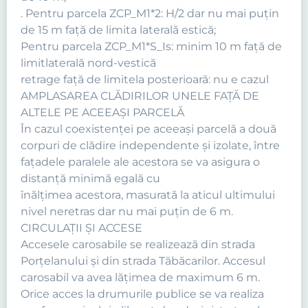
. Pentru parcela ZCP_M1*2: H/2 dar nu mai puțin
de 15 m față de limita laterală estică;
Pentru parcela ZCP_M1*S_Is: minim 10 m față de
limitlaterală nord-vestică
retrage față de limitela posterioară: nu e cazul
AMPLASAREA CLĂDIRILOR UNELE FAŢĂ DE
ALTELE PE ACEEAŞI PARCELĂ
În cazul coexistenţei pe aceeaşi parcelă a două
corpuri de clădire independente și izolate, între
faţadele paralele ale acestora se va asigura o
distanţă minimă egală cu
înălţimea acestora, masurată la aticul ultimului
nivel neretras dar nu mai puţin de 6 m.
CIRCULAŢII ŞI ACCESE
Accesele carosabile se realizează din strada
Porțelanului și din strada Tăbăcarilor. Accesul
carosabil va avea lăţimea de maximum 6 m.
Orice acces la drumurile publice se va realiza