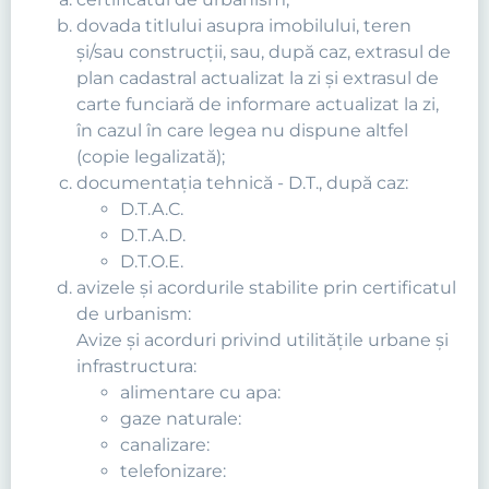
dovada titlului asupra imobilului, teren
şi/sau construcţii, sau, după caz, extrasul de
plan cadastral actualizat la zi şi extrasul de
carte funciară de informare actualizat la zi,
în cazul în care legea nu dispune altfel
(copie legalizată);
documentaţia tehnică - D.T., după caz:
D.T.A.C.
D.T.A.D.
D.T.O.E.
avizele şi acordurile stabilite prin certificatul
de urbanism:
Avize şi acorduri privind utilităţile urbane şi
infrastructura:
alimentare cu apa:
gaze naturale:
canalizare:
telefonizare: