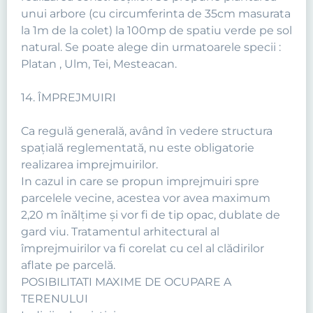
unui arbore (cu circumferinta de 35cm masurata
la 1m de la colet) la 100mp de spatiu verde pe sol
natural. Se poate alege din urmatoarele specii :
Platan , Ulm, Tei, Mesteacan.
14. ÎMPREJMUIRI
Ca regulă generală, având în vedere structura
spaţială reglementată, nu este obligatorie
realizarea imprejmuirilor.
In cazul in care se propun imprejmuiri spre
parcelele vecine, acestea vor avea maximum
2,20 m înălţime şi vor fi de tip opac, dublate de
gard viu. Tratamentul arhitectural al
împrejmuirilor va fi corelat cu cel al clădirilor
aflate pe parcelă.
POSIBILITATI MAXIME DE OCUPARE A
TERENULUI