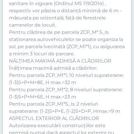
sanitare în vigoare (Ordinul MS 119/2014) ,
respectiv vor păstra o distanţă minimă de 6 m –
măsurata pe orizontală, faţă de ferestrele
camerelor de locuit.
Pentru clădirea de pe parcela ZCP_M* S_Is
staționarea autovehiculelor se poate organiza la
sol, pe parcela îvecinată (ZCP_M1*1), cu asigurarea
a minim 3 locuri de parcare.
NĂLŢIMEA MAXIMĂ ADMISĂ A CLĂDIRILOR
Înălţimea maximă admisă a clădirilor:
Pentru parcela ZCP_M1*1; 10 niveluri supraterane:
(1-3)S+P+M+8E, H max.=32 m
Pentru parcela ZCP_M1*2; 8 niveluri supraterane:
(1-3)S+P+M+6E, H max.=23 m
Pentru parcela ZCP_M1*S_Is; 2 niveluri
supraterane: (1-2)S+P+E, (1-2)S+D+P, Hmax.=9 m
ASPECTUL EXTERIOR AL CLĂDIRILOR
Autorizarea executării construcţiilor este
permisă numai dacă aspectul lor exterior nu