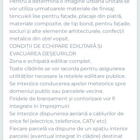
Pentru a determina o imagine urbană unitară se
vor utiliza urmatoarele materiale de finisaj:
tencuieli lise pentru faţade, placaje din piatră,
materiale compozite, de tip bond, pentru faţade,
socluri şi alte elemente arhitecturale, confecţii
metalice din oţel vopsit.
CONDIŢII DE ECHIPARE EDILITARĂ ŞI
EVACUAREA DEŞEURILOR
Zona e echipată edilitar complet.
Toate clădirile se vor racorda pentru asigurarea
utilităţilor necesare la reţelele edilitare publice.
Se interzice conducerea apelor meteorice spre
domeniul public sau parcelele vecine.
Firidele de branşament şi contorizare vor fi
integrate în împrejmuiri.
Se interzice dispunerea aeriană a cablurilor de
orice fel (electrice, telefonice, CATV etc).
Fiecare parcelă va dispune de un spaţiu interior
parcelei (eventual integrat în clădire) destinat