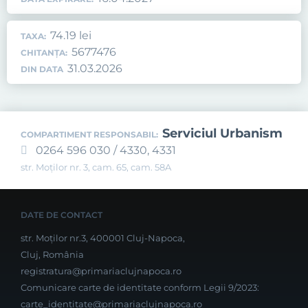
74.19 lei
TAXA:
5677476
CHITANȚA:
31.03.2026
DIN DATA
Serviciul Urbanism
COMPARTIMENT RESPONSABIL:
0264 596 030 / 4330, 4331
str. Moților nr. 3, cam. 65, cam. 58A
DATE DE CONTACT
str. Moților nr.3, 400001 Cluj-Napoca,
Cluj, România
registratura@primariaclujnapoca.ro
Comunicare carte de identitate conform Legii 9/2023:
carte_identitate@primariaclujnapoca.ro