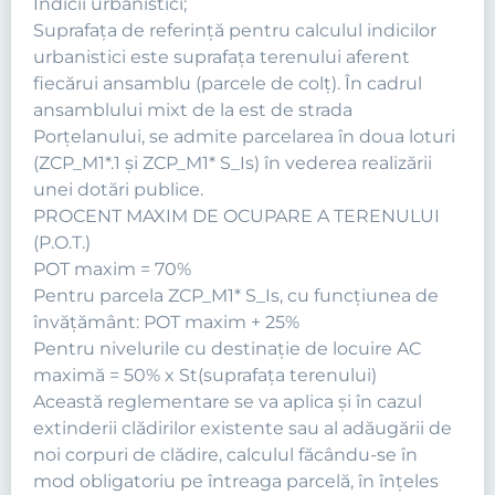
Indicii urbanistici;
Suprafața de referință pentru calculul indicilor
urbanistici este suprafața terenului aferent
fiecărui ansamblu (parcele de colț). În cadrul
ansamblului mixt de la est de strada
Porțelanului, se admite parcelarea în doua loturi
(ZCP_M1*.1 și ZCP_M1* S_Is) în vederea realizării
unei dotări publice.
PROCENT MAXIM DE OCUPARE A TERENULUI
(P.O.T.)
POT maxim = 70%
Pentru parcela ZCP_M1* S_Is, cu funcțiunea de
învățământ: POT maxim + 25%
Pentru nivelurile cu destinație de locuire AC
maximă = 50% x St(suprafața terenului)
Această reglementare se va aplica şi în cazul
extinderii clădirilor existente sau al adăugării de
noi corpuri de clădire, calculul făcându-se în
mod obligatoriu pe întreaga parcelă, în înţeles