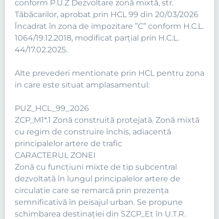
conform P.U.Z Dezvoltare zonă mixtă, str.
Tăbăcarilor, aprobat prin HCL 99 din 20/03/2026
Încadrat în zona de impozitare ”C” conform H.C.L.
1064/19.12.2018, modificat parțial prin H.C.L.
44/17.02.2025.
Alte prevederi mentionate prin HCL pentru zona
in care este situat amplasamentul:
PUZ_HCL_99_2026
ZCP_M1*.1 Zonă construită protejată. Zonă mixtă
cu regim de construire închis, adiacentă
principalelor artere de trafic
CARACTERUL ZONEI
Zonă cu funcţiuni mixte de tip subcentral
dezvoltată în lungul principalelor artere de
circulatie care se remarcă prin prezența
semnificativă în peisajul urban. Se propune
schimbarea destinației din SZCP_Et în U.T.R.