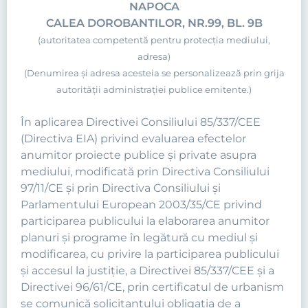
NAPOCA
CALEA DOROBANTILOR, NR.99, BL. 9B
(autoritatea competentă pentru protecţia mediului,
adresa)
(Denumirea şi adresa acesteia se personalizează prin grija
autorităţii administraţiei publice emitente.)
În aplicarea Directivei Consiliului 85/337/CEE
(Directiva EIA) privind evaluarea efectelor
anumitor proiecte publice şi private asupra
mediului, modificată prin Directiva Consiliului
97/11/CE şi prin Directiva Consiliului şi
Parlamentului European 2003/35/CE privind
participarea publicului la elaborarea anumitor
planuri şi programe în legătură cu mediul şi
modificarea, cu privire la participarea publicului
şi accesul la justiţie, a Directivei 85/337/CEE şi a
Directivei 96/61/CE, prin certificatul de urbanism
se comunică solicitantului obligaţia de a