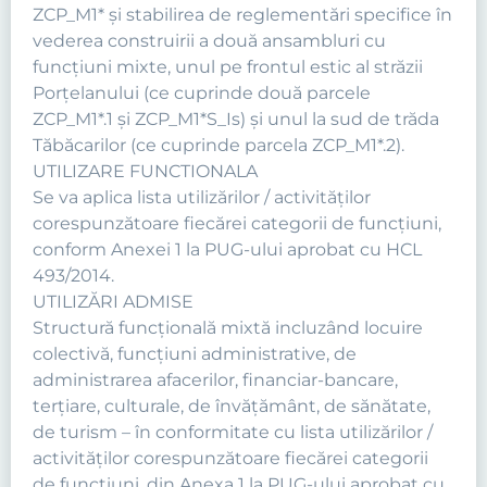
ZCP_M1* și stabilirea de reglementări specifice în
vederea construirii a două ansambluri cu
funcțiuni mixte, unul pe frontul estic al străzii
Porțelanului (ce cuprinde două parcele
ZCP_M1*.1 și ZCP_M1*S_Is) și unul la sud de trăda
Tăbăcarilor (ce cuprinde parcela ZCP_M1*.2).
UTILIZARE FUNCTIONALA
Se va aplica lista utilizărilor / activităţilor
corespunzătoare fiecărei categorii de funcţiuni,
conform Anexei 1 la PUG-ului aprobat cu HCL
493/2014.
UTILIZĂRI ADMISE
Structură funcţională mixtă incluzând locuire
colectivă, funcţiuni administrative, de
administrarea afacerilor, financiar-bancare,
terţiare, culturale, de învăţământ, de sănătate,
de turism – în conformitate cu lista utilizărilor /
activităţilor corespunzătoare fiecărei categorii
de funcţiuni, din Anexa 1 la PUG-ului aprobat cu