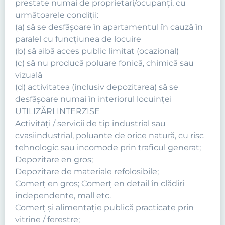
prestate numai de proprietari/ocupanţi, cu
următoarele condiţii:
(a) să se desfăşoare în apartamentul în cauză în
paralel cu funcţiunea de locuire
(b) să aibă acces public limitat (ocazional)
(c) să nu producă poluare fonică, chimică sau
vizuală
(d) activitatea (inclusiv depozitarea) să se
desfăşoare numai în interiorul locuinţei
UTILIZĂRI INTERZISE
Activităţi / servicii de tip industrial sau
cvasiindustrial, poluante de orice natură, cu risc
tehnologic sau incomode prin traficul generat;
Depozitare en gros;
Depozitare de materiale refolosibile;
Comerţ en gros; Comerţ en detail în clădiri
independente, mall etc.
Comerţ şi alimentaţie publică practicate prin
vitrine / ferestre;