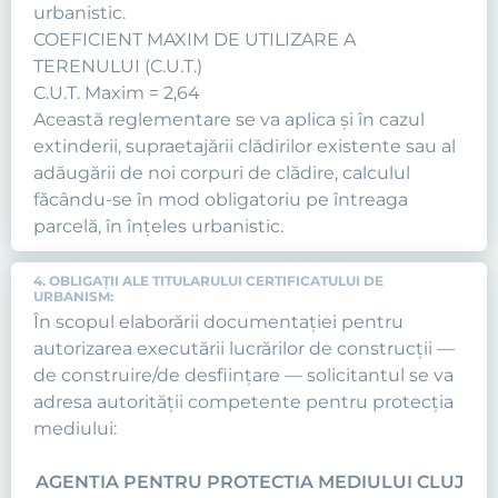
urbanistic.
COEFICIENT MAXIM DE UTILIZARE A
TERENULUI (C.U.T.)
C.U.T. Maxim = 2,64
Această reglementare se va aplica şi în cazul
extinderii, supraetajării clădirilor existente sau al
adăugării de noi corpuri de clădire, calculul
făcându-se în mod obligatoriu pe întreaga
parcelă, în înţeles urbanistic.
4. OBLIGAŢII ALE TITULARULUI CERTIFICATULUI DE
URBANISM:
În scopul elaborării documentaţiei pentru
autorizarea executării lucrărilor de construcţii —
de construire/de desfiinţare — solicitantul se va
adresa autorităţii competente pentru protecţia
mediului:
AGENTIA PENTRU PROTECTIA MEDIULUI CLUJ