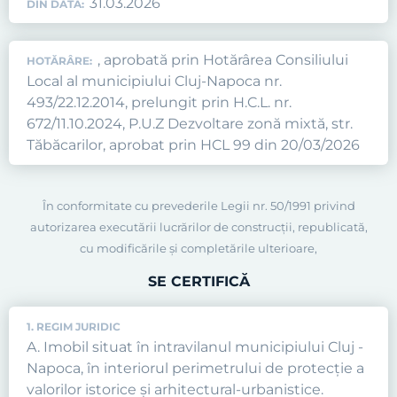
31.03.2026
DIN DATA:
, aprobată prin Hotărârea Consiliului
HOTĂRÂRE:
Local al municipiului Cluj-Napoca nr.
493/22.12.2014, prelungit prin H.C.L. nr.
672/11.10.2024, P.U.Z Dezvoltare zonă mixtă, str.
Tăbăcarilor, aprobat prin HCL 99 din 20/03/2026
În conformitate cu prevederile Legii nr. 50/1991 privind
autorizarea executării lucrărilor de construcţii, republicată,
cu modificările şi completările ulterioare,
SE CERTIFICĂ
1. REGIM JURIDIC
A. Imobil situat în intravilanul municipiului Cluj -
Napoca, în interiorul perimetrului de protecţie a
valorilor istorice şi arhitectural-urbanistice.