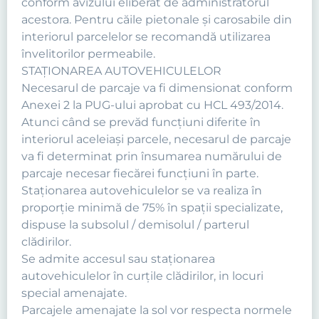
conform avizului eliberat de administratorul
acestora. Pentru căile pietonale şi carosabile din
interiorul parcelelor se recomandă utilizarea
învelitorilor permeabile.
STAŢIONAREA AUTOVEHICULELOR
Necesarul de parcaje va fi dimensionat conform
Anexei 2 la PUG-ului aprobat cu HCL 493/2014.
Atunci când se prevăd funcţiuni diferite în
interiorul aceleiaşi parcele, necesarul de parcaje
va fi determinat prin însumarea numărului de
parcaje necesar fiecărei funcţiuni în parte.
Staţionarea autovehiculelor se va realiza în
proporţie minimă de 75% în spaţii specializate,
dispuse la subsolul / demisolul / parterul
clădirilor.
Se admite accesul sau staţionarea
autovehiculelor în curţile clădirilor, in locuri
special amenajate.
Parcajele amenajate la sol vor respecta normele