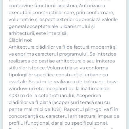
contravine funcţiunii acestora. Autorizarea
executării construcţiilor care, prin conformare,
volumetrie şi aspect exterior depreciază valorile
general acceptate ale urbanismului şi
arhitecturii, este interzisă.
Clădiri noi:
Arhitectura clădirilor va fi de factură modernă şi
va exprima caracterul programului. Se interzice
realizarea de pastişe arhitecturale sau imitarea
stilurilor istorice. Volumetria se va conforma
tipologiilor specifice construcţiei urbane cu
cvartale. Se admite realizarea de balcoane, bow-
window-uri etc, începând de la înălţimea de
4,00 m de la cota trotuarului, Acoperirea
clădirilor va fi plată (acoperişuri terasă sau cu
pante mai mici de 10%). Raportul plin-gol va fi în
concordanţă cu caracterul arhitectural impus de
profilul funcţional, dar şi cu specificul zonei.