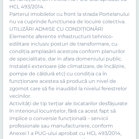
HCL 493/2014.
Parterul imobilelor cu front la strada Portelanului
nu va cuprinde functiunea de locuire colectiva.
UTILIZĂRI ADMISE CU CONDIŢIONĂRI
Elemente aferente infrastructurii tehnico-
edilitare inclusiv posturi de transformare, cu
condiţia amplasării acestora conform planurilor
de specialitate, dar in afara domeniului public.
Instalaţii exterioare (de climatizare, de încălzire,
pompe de căldură etc) cu condiţia ca în
funcţionare acestea să producă un nivel de
zgomot care să fie inaudibil la nivelul ferestrelor
vecinilor.
Activităţi de tip terţiar ale locatarilor desfăşurate
în interiorul locuinţelor, fără ca acest fapt să
implice o conversie funcţională – servicii
profesionale sau manufacturiere, conform
Anexei 1 a PUG-ului aprobat cu HCL 493/2014,