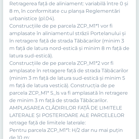
Retragerea față de aliniament: variabilă între 0 și
8 m, în conformitate cu planșa Reglementări
urbanistice (pl.04).
Construcțiile de pe parcela ZCP_M1*1 vor fi
amplasate în aliniamentul străzii Portelanului și
în retragere față de strada Tăbăcarilor (minim 3
m față de latura nord-estică și minim 8 m față de
latura sud-estică).
Construcțiile de pe parcela ZCP_M1*2 vor fi
amplasate în retragere față de strada Tăbăcarilor
(minim 3 m față de latura sud-estică și minim 5
m față de latura vestică). Construcția de pe
parcela ZCP_M1* S_ls va fi amplasată în retragere
de minim 3 m față de strada Tăbăcarilor.
AMPLASAREA CLĂDIRILOR FAŢĂ DE LIMITELE
LATERALE ŞI POSTERIOARE ALE PARCELELOR
retrage față de limitele laterale:
Pentru parcela ZCP_M1*1: H/2 dar nu mai puțin
de 10 m;