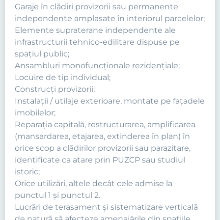
Garaje în clădiri provizorii sau permanente
independente amplasate în interiorul parcelelor;
Elemente supraterane independente ale
infrastructurii tehnico-edilitare dispuse pe
spaţiul public;
Ansambluri monofuncţionale rezidenţiale;
Locuire de tip individual;
Construcți provizorii;
Instalaţii / utilaje exterioare, montate pe faţadele
imobilelor;
Reparaţia capitală, restructurarea, amplificarea
(mansardarea, etajarea, extinderea în plan) în
orice scop a clădirilor provizorii sau parazitare,
identificate ca atare prin PUZCP sau studiul
istoric;
Orice utilizări, altele decât cele admise la
punctul 1 şi punctul 2.
Lucrări de terasament şi sistematizare verticală
de natură să afecteze amenajările din spaţiile