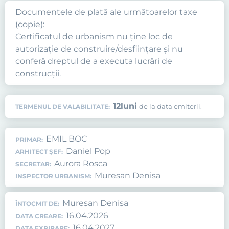
Documentele de plată ale următoarelor taxe
(copie):
Certificatul de urbanism nu ţine loc de
autorizaţie de construire/desfiinţare şi nu
conferă dreptul de a executa lucrări de
construcţii.
12
luni
de la data emiterii.
TERMENUL DE VALABILITATE:
EMIL BOC
PRIMAR:
Daniel Pop
ARHITECT ȘEF:
Aurora Rosca
SECRETAR:
Muresan Denisa
INSPECTOR URBANISM:
Muresan Denisa
ÎNTOCMIT DE:
16.04.2026
DATA CREARE:
16.04.2027
DATA EXPIRARE: