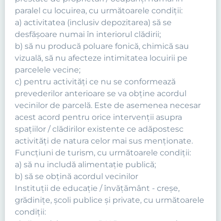
paralel cu locuirea, cu următoarele condiţii:
a) activitatea (inclusiv depozitarea) să se
desfăşoare numai în interiorul clădirii;
b) să nu producă poluare fonică, chimică sau
vizuală, să nu afecteze intimitatea locuirii pe
parcelele vecine;
c) pentru activităţi ce nu se conformează
prevederilor anterioare se va obţine acordul
vecinilor de parcelă. Este de asemenea necesar
acest acord pentru orice intervenţii asupra
spaţiilor / clădirilor existente ce adăpostesc
activităţi de natura celor mai sus menţionate.
Funcţiuni de turism, cu următoarele condiţii:
a) să nu includă alimentaţie publică;
b) să se obţină acordul vecinilor
Instituţii de educaţie / învăţământ - creşe,
grădiniţe, şcoli publice şi private, cu următoarele
condiţii: