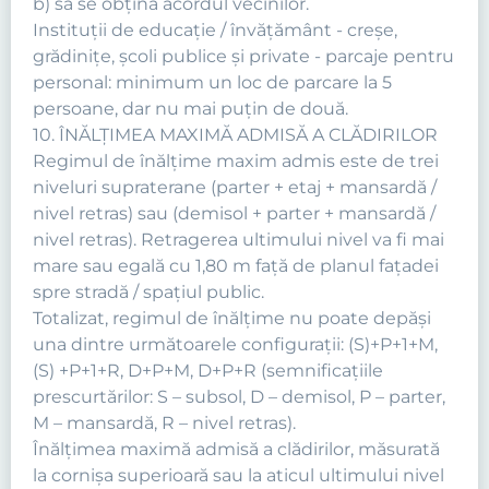
b) să se obţină acordul vecinilor.
Instituţii de educaţie / învăţământ - creşe,
grădiniţe, şcoli publice şi private - parcaje pentru
personal: minimum un loc de parcare la 5
persoane, dar nu mai puţin de două.
10. ÎNĂLŢIMEA MAXIMĂ ADMISĂ A CLĂDIRILOR
Regimul de înălţime maxim admis este de trei
niveluri supraterane (parter + etaj + mansardă /
nivel retras) sau (demisol + parter + mansardă /
nivel retras). Retragerea ultimului nivel va fi mai
mare sau egală cu 1,80 m faţă de planul faţadei
spre stradă / spaţiul public.
Totalizat, regimul de înălţime nu poate depăşi
una dintre următoarele configuraţii: (S)+P+1+M,
(S) +P+1+R, D+P+M, D+P+R (semnificaţiile
prescurtărilor: S – subsol, D – demisol, P – parter,
M – mansardă, R – nivel retras).
Înălţimea maximă admisă a clădirilor, măsurată
la cornişa superioară sau la aticul ultimului nivel