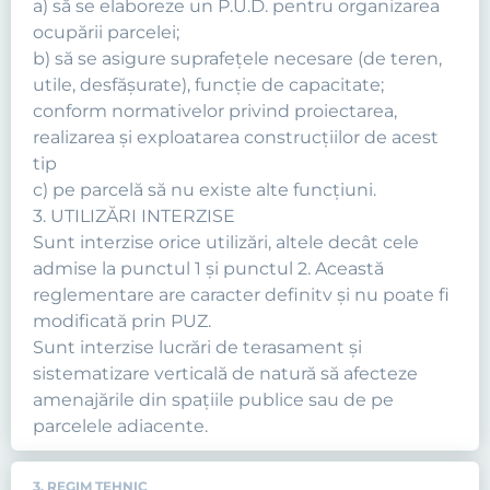
a) să se elaboreze un P.U.D. pentru organizarea
ocupării parcelei;
b) să se asigure suprafeţele necesare (de teren,
utile, desfăşurate), funcţie de capacitate;
conform normativelor privind proiectarea,
realizarea şi exploatarea construcţiilor de acest
tip
c) pe parcelă să nu existe alte funcţiuni.
3. UTILIZĂRI INTERZISE
Sunt interzise orice utilizări, altele decât cele
admise la punctul 1 şi punctul 2. Această
reglementare are caracter definitv şi nu poate fi
modificată prin PUZ.
Sunt interzise lucrări de terasament şi
sistematizare verticală de natură să afecteze
amenajările din spaţiile publice sau de pe
parcelele adiacente.
3. REGIM TEHNIC