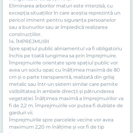
Eliminarea arborilor maturi este interzisă, cu
excepţia situaţiilor în care aceştia reprezintă un
pericol iminent pentru siguranţa persoanelor
sau a bunurilor sau ar împiedică realizarea
construcţiilor.
14. ÎMPREJMUIRI
Spre spaţiul public aliniamentul va fi obligatoriu
închis pe toată lungimea sa prin împrejmuire.
Împrejmuirile orientate spre spaţiul public vor
avea un soclu opac cu înălţimea maximă de 80
cm şi o parte transparentă, realizată din grilaj
metalic sau într-un sistem similar care pemite
vizibilitatea în ambele direcţii şi pătrunderea
vegetaţiei. Înălţimea maximă a împrejmuirilor va
fi de 2,2 m. Împrejmuirile vor putea fi dublate de
garduri vii.
Împrejmuirile spre parcelele vecine vor avea
maximum 2,20 m înălţime şi vor fi de tip