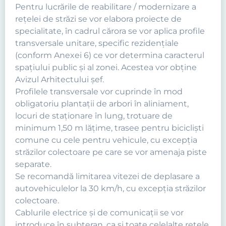
Pentru lucrările de reabilitare / modernizare a
reţelei de străzi se vor elabora proiecte de
specialitate, în cadrul cărora se vor aplica profile
transversale unitare, specific rezidenţiale
(conform Anexei 6) ce vor determina caracterul
spaţiului public şi al zonei. Acestea vor obține
Avizul Arhitectului șef.
Profilele transversale vor cuprinde în mod
obligatoriu plantaţii de arbori în aliniament,
locuri de staţionare în lung, trotuare de
minimum 1,50 m lăţime, trasee pentru biciclişti
comune cu cele pentru vehicule, cu excepţia
străzilor colectoare pe care se vor amenaja piste
separate.
Se recomandă limitarea vitezei de deplasare a
autovehiculelor la 30 km/h, cu excepţia străzilor
colectoare.
Cablurile electrice şi de comunicaţii se vor
introduce în subteran, ca şi toate celelalte reţele