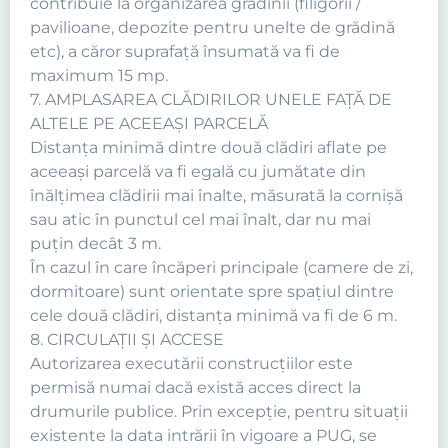
contribuie la organizarea grădinii (filigorii /
pavilioane, depozite pentru unelte de grădină
etc), a căror suprafaţă însumată va fi de
maximum 15 mp.
7. AMPLASAREA CLĂDIRILOR UNELE FAŢĂ DE
ALTELE PE ACEEAŞI PARCELĂ
Distanţa minimă dintre două clădiri aflate pe
aceeaşi parcelă va fi egală cu jumătate din
înălţimea clădirii mai înalte, măsurată la cornişă
sau atic în punctul cel mai înalt, dar nu mai
puţin decât 3 m.
În cazul în care încăperi principale (camere de zi,
dormitoare) sunt orientate spre spaţiul dintre
cele două clădiri, distanţa minimă va fi de 6 m.
8. CIRCULAŢII ŞI ACCESE
Autorizarea executării construcţiilor este
permisă numai dacă există acces direct la
drumurile publice. Prin excepţie, pentru situaţii
existente la data intrării în vigoare a PUG, se