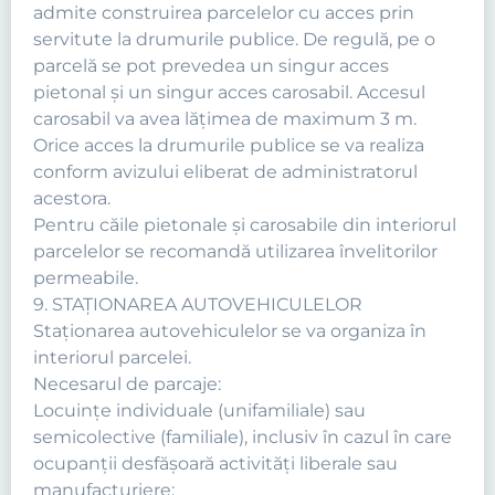
admite construirea parcelelor cu acces prin
servitute la drumurile publice. De regulă, pe o
parcelă se pot prevedea un singur acces
pietonal şi un singur acces carosabil. Accesul
carosabil va avea lăţimea de maximum 3 m.
Orice acces la drumurile publice se va realiza
conform avizului eliberat de administratorul
acestora.
Pentru căile pietonale şi carosabile din interiorul
parcelelor se recomandă utilizarea învelitorilor
permeabile.
9. STAŢIONAREA AUTOVEHICULELOR
Staţionarea autovehiculelor se va organiza în
interiorul parcelei.
Necesarul de parcaje:
Locuinţe individuale (unifamiliale) sau
semicolective (familiale), inclusiv în cazul în care
ocupanţii desfăşoară activităţi liberale sau
manufacturiere: