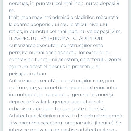
neretras, în punctul cel mai înalt, nu va depăşi 8
m.
Înălţimea maximă admisă a clădirilor, măsurată
la coama acoperişului sau la aticul nivelului
retras, în punctul cel mai înalt, nu va depăşi 12 m.
11. ASPECTUL EXTERIOR AL CLĂDIRILOR
Autorizarea executării construcţiilor este
permisă numai dacă aspectul lor exterior nu
contravine funcţiunii acestora, caracterului zonei
aşa cum a fost el descris în preambul şi
peisajului urban.
Autorizarea executării construcţiilor care, prin
conformare, volumetrie şi aspect exterior, intră
în contradicţie cu aspectul general al zonei şi
depreciază valorile general acceptate ale
urbanismului şi arhitecturii, este interzisă.
Arhitectura clădirilor noi va fi de factură modernă
şi va exprima caracterul programului (locuire). Se
interzice realizarea de pastişe arhitecturale sau