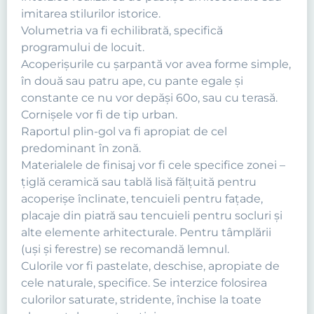
imitarea stilurilor istorice.
Volumetria va fi echilibrată, specifică
programului de locuit.
Acoperişurile cu şarpantă vor avea forme simple,
în două sau patru ape, cu pante egale şi
constante ce nu vor depăşi 60o, sau cu terasă.
Cornişele vor fi de tip urban.
Raportul plin-gol va fi apropiat de cel
predominant în zonă.
Materialele de finisaj vor fi cele specifice zonei –
ţiglă ceramică sau tablă lisă fălţuită pentru
acoperişe înclinate, tencuieli pentru faţade,
placaje din piatră sau tencuieli pentru socluri şi
alte elemente arhitecturale. Pentru tâmplării
(uşi şi ferestre) se recomandă lemnul.
Culorile vor fi pastelate, deschise, apropiate de
cele naturale, specifice. Se interzice folosirea
culorilor saturate, stridente, închise la toate