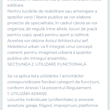
edilitare.
Pentru lucrările de reabilitare sau amenajare a
spaţiilor verzi / libere publice se vor elabora
proiecte de specialitate, în cadrul cărora se vor
organiza, de regulă, între altele, locuri de joacă
pentru copii, spaţii pentru sport şi odihnă.
Acestea vor obține Avizul Arhitectului șef.
Mobilierul urban va fi integrat unui concept
coerent pentru imaginea urbană a spaţiilor
publice din întregul ansamblu.
SECŢIUNEA 2. UTILIZARE FUNCŢIONALĂ
.
Se va aplica lista utilizărilor / activităţilor
corespunzătoare fiecărei categorii de funcţiuni,
conform Anexei 1 la prezentul Regulament.
1. UTILIZĂRI ADMISE
Locuinţe individuale (unifamiliale) şi anexele
acestora: garaje, filigorii, împrejmuiri, platforme