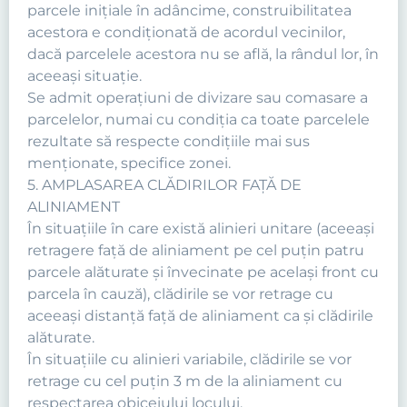
parcele iniţiale în adâncime, construibilitatea
acestora e condiţionată de acordul vecinilor,
dacă parcelele acestora nu se află, la rândul lor, în
aceeaşi situaţie.
Se admit operaţiuni de divizare sau comasare a
parcelelor, numai cu condiţia ca toate parcelele
rezultate să respecte condiţiile mai sus
menţionate, specifice zonei.
5. AMPLASAREA CLĂDIRILOR FAŢĂ DE
ALINIAMENT
În situaţiile în care există alinieri unitare (aceeaşi
retragere faţă de aliniament pe cel puţin patru
parcele alăturate şi învecinate pe acelaşi front cu
parcela în cauză), clădirile se vor retrage cu
aceeaşi distanţă faţă de aliniament ca şi clădirile
alăturate.
În situaţiile cu alinieri variabile, clădirile se vor
retrage cu cel puţin 3 m de la aliniament cu
respectarea obiceiului locului.