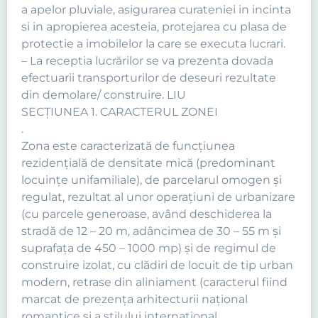
a apelor pluviale, asigurarea curateniei in incinta
si in apropierea acesteia, protejarea cu plasa de
protectie a imobilelor la care se executa lucrari.
– La receptia lucrărilor se va prezenta dovada
efectuarii transporturilor de deseuri rezultate
din demolare/ construire. LIU
SECŢIUNEA 1. CARACTERUL ZONEI
.
Zona este caracterizată de funcţiunea
rezidenţială de densitate mică (predominant
locuinţe unifamiliale), de parcelarul omogen şi
regulat, rezultat al unor operaţiuni de urbanizare
(cu parcele generoase, având deschiderea la
stradă de 12 – 20 m, adâncimea de 30 – 55 m şi
suprafaţa de 450 – 1000 mp) şi de regimul de
construire izolat, cu clădiri de locuit de tip urban
modern, retrase din aliniament (caracterul fiind
marcat de prezenţa arhitecturii naţional
romantice şi a stilului internaţional