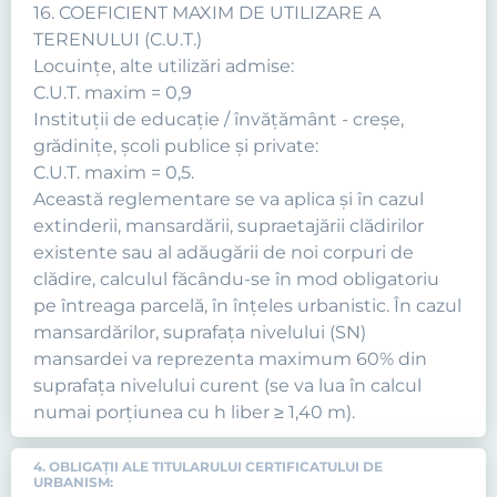
16. COEFICIENT MAXIM DE UTILIZARE A
TERENULUI (C.U.T.)
Locuinţe, alte utilizări admise:
C.U.T. maxim = 0,9
Instituţii de educaţie / învăţământ - creşe,
grădiniţe, şcoli publice şi private:
C.U.T. maxim = 0,5.
Această reglementare se va aplica şi în cazul
extinderii, mansardării, supraetajării clădirilor
existente sau al adăugării de noi corpuri de
clădire, calculul făcându-se în mod obligatoriu
pe întreaga parcelă, în înţeles urbanistic. În cazul
mansardărilor, suprafaţa nivelului (SN)
mansardei va reprezenta maximum 60% din
suprafaţa nivelului curent (se va lua în calcul
numai porţiunea cu h liber ≥ 1,40 m).
4. OBLIGAŢII ALE TITULARULUI CERTIFICATULUI DE
URBANISM: