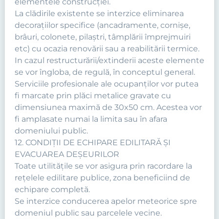
elementele construcţiei.
La clădirile existente se interzice eliminarea
decoraţiilor specifice (ancadramente, cornişe,
brâuri, colonete, pilaştri, tâmplării împrejmuiri
etc) cu ocazia renovării sau a reabilitării termice.
In cazul restructurării/extinderii aceste elemente
se vor îngloba, de regulă, în conceptul general.
Serviciile profesionale ale ocupanţilor vor putea
fi marcate prin plăci metalice gravate cu
dimensiunea maximă de 30x50 cm. Acestea vor
fi amplasate numai la limita sau în afara
domeniului public.
12. CONDIŢII DE ECHIPARE EDILITARĂ ŞI
EVACUAREA DEŞEURILOR
Toate utilităţile se vor asigura prin racordare la
reţelele edilitare publice, zona beneficiind de
echipare completă.
Se interzice conducerea apelor meteorice spre
domeniul public sau parcelele vecine.