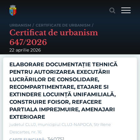
Skip
to
content
URBANISM
/
CERTIFICATE DE URBANISM
/
Certificat de urbanism
647/2026
22 aprilie 2026
ELABORARE DOCUMENTAȚIE TEHNICĂ
PENTRU AUTORIZAREA EXECUTĂRII
LUCRĂRILOR DE CONSOLIDARE,
RECOMPARTIMENTARE, ETAJARE SI
EXTINDERE LOCUINȚĂ UNIFAMILIALĂ,
CONSTRUIRE FOISOR, REFACERE
PARTIALA IMPREJMUIRE, AMENAJARI
EXTERIOARE
judetul CLUJ, municipiul CLUJ-NAPOCA, Str Rene
Descartes, nr. 16
340751
CARTE FUNCIARĂ: