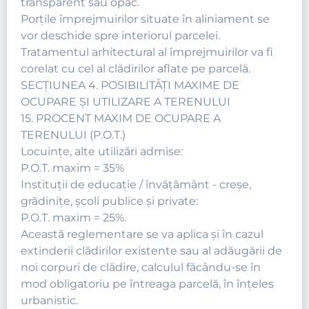
transparent sau opac.
Porţile împrejmuirilor situate în aliniament se
vor deschide spre interiorul parcelei.
Tratamentul arhitectural al împrejmuirilor va fi
corelat cu cel al clădirilor aflate pe parcelă.
SECŢIUNEA 4. POSIBILITĂŢI MAXIME DE
OCUPARE ŞI UTILIZARE A TERENULUI
15. PROCENT MAXIM DE OCUPARE A
TERENULUI (P.O.T.)
Locuinţe, alte utilizări admise:
P.O.T. maxim = 35%
Instituţii de educaţie / învăţământ - creşe,
grădiniţe, şcoli publice şi private:
P.O.T. maxim = 25%.
Această reglementare se va aplica şi în cazul
extinderii clădirilor existente sau al adăugării de
noi corpuri de clădire, calculul făcându-se în
mod obligatoriu pe întreaga parcelă, în înţeles
urbanistic.