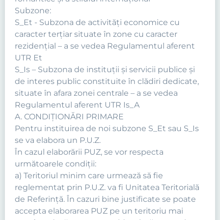
Subzone:
S_Et - Subzona de activităţi economice cu
caracter terţiar situate în zone cu caracter
rezidenţial – a se vedea Regulamentul aferent
UTR Et
S_Is – Subzona de instituţii şi servicii publice şi
de interes public constituite în clădiri dedicate,
situate în afara zonei centrale – a se vedea
Regulamentul aferent UTR Is_A
A. CONDIŢIONĂRI PRIMARE
Pentru instituirea de noi subzone S_Et sau S_Is
se va elabora un P.U.Z.
În cazul elaborării PUZ, se vor respecta
următoarele condiţii:
a) Teritoriul minim care urmează să fie
reglementat prin P.U.Z. va fi Unitatea Teritorială
de Referinţă. În cazuri bine justificate se poate
accepta elaborarea PUZ pe un teritoriu mai