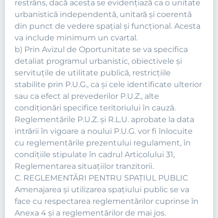
restrâns, dacă acesta se evidenţiază ca o unitate
urbanistică independentă, unitară şi coerentă
din punct de vedere spaţial şi funcţional. Acesta
va include minimum un cvartal.
b) Prin Avizul de Oportunitate se va specifica
detaliat programul urbanistic, obiectivele şi
servituţile de utilitate publică, restricţiile
stabilite prin P.U.G., ca şi cele identificate ulterior
sau ca efect al prevederilor P.U.Z., alte
condiţionări specifice teritoriului în cauză.
Reglementările P.U.Z. şi R.L.U. aprobate la data
intrării în vigoare a noului P.U.G. vor fi înlocuite
cu reglementările prezentului regulament, în
condiţiile stipulate în cadrul Articolului 31,
Reglementarea situaţiilor tranzitorii.
C. REGLEMENTĂRI PENTRU SPAȚIUL PUBLIC
Amenajarea şi utilizarea spaţiului public se va
face cu respectarea reglementărilor cuprinse în
Anexa 4 şi a reglementărilor de mai jos.