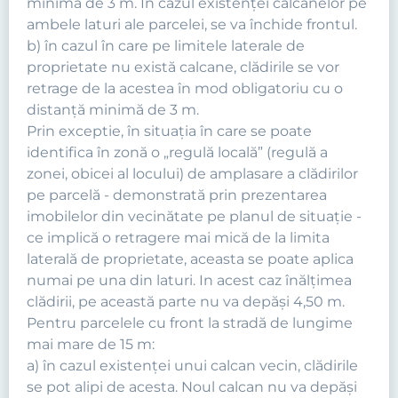
minimă de 3 m. In cazul existenţei calcanelor pe
ambele laturi ale parcelei, se va închide frontul.
b) în cazul în care pe limitele laterale de
proprietate nu există calcane, clădirile se vor
retrage de la acestea în mod obligatoriu cu o
distanţă minimă de 3 m.
Prin exceptie, în situaţia în care se poate
identifica în zonă o „regulă locală” (regulă a
zonei, obicei al locului) de amplasare a clădirilor
pe parcelă - demonstrată prin prezentarea
imobilelor din vecinătate pe planul de situaţie -
ce implică o retragere mai mică de la limita
laterală de proprietate, aceasta se poate aplica
numai pe una din laturi. In acest caz înălţimea
clădirii, pe această parte nu va depăşi 4,50 m.
Pentru parcelele cu front la stradă de lungime
mai mare de 15 m:
a) în cazul existenţei unui calcan vecin, clădirile
se pot alipi de acesta. Noul calcan nu va depăşi