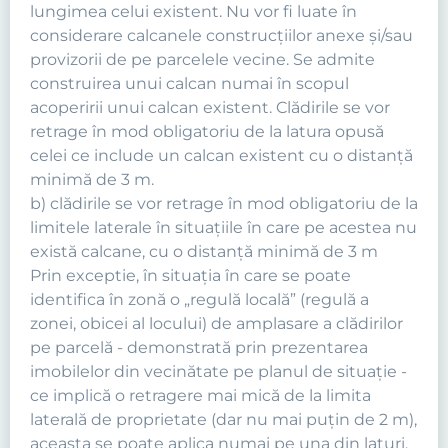
lungimea celui existent. Nu vor fi luate în
considerare calcanele construcţiilor anexe şi/sau
provizorii de pe parcelele vecine. Se admite
construirea unui calcan numai în scopul
acoperirii unui calcan existent. Clădirile se vor
retrage în mod obligatoriu de la latura opusă
celei ce include un calcan existent cu o distanţă
minimă de 3 m.
b) clădirile se vor retrage în mod obligatoriu de la
limitele laterale în situaţiile în care pe acestea nu
există calcane, cu o distanţă minimă de 3 m
Prin exceptie, în situaţia în care se poate
identifica în zonă o „regulă locală” (regulă a
zonei, obicei al locului) de amplasare a clădirilor
pe parcelă - demonstrată prin prezentarea
imobilelor din vecinătate pe planul de situaţie -
ce implică o retragere mai mică de la limita
laterală de proprietate (dar nu mai puţin de 2 m),
aceasta se poate aplica numai pe una din laturi,