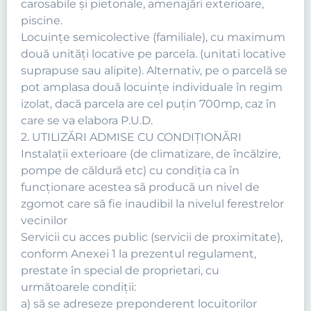
carosabile şi pietonale, amenajări exterioare,
piscine.
Locuinţe semicolective (familiale), cu maximum
două unităţi locative pe parcela. (unitati locative
suprapuse sau alipite). Alternativ, pe o parcelă se
pot amplasa două locuințe individuale în regim
izolat, dacă parcela are cel puțin 700mp, caz în
care se va elabora P.U.D.
2. UTILIZĂRI ADMISE CU CONDIŢIONĂRI
Instalaţii exterioare (de climatizare, de încălzire,
pompe de căldură etc) cu condiţia ca în
funcţionare acestea să producă un nivel de
zgomot care să fie inaudibil la nivelul ferestrelor
vecinilor
Servicii cu acces public (servicii de proximitate),
conform Anexei 1 la prezentul regulament,
prestate în special de proprietari, cu
următoarele condiţii:
a) să se adreseze preponderent locuitorilor