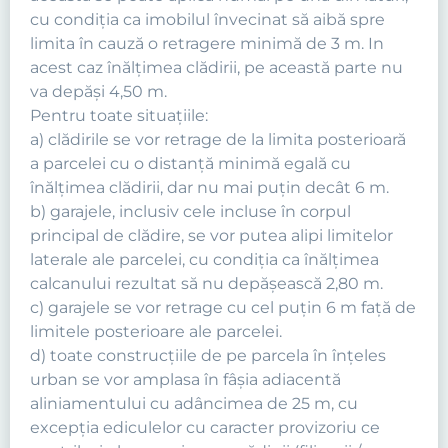
cu condiţia ca imobilul învecinat să aibă spre
limita în cauză o retragere minimă de 3 m. In
acest caz înălţimea clădirii, pe această parte nu
va depăşi 4,50 m.
Pentru toate situaţiile:
a) clădirile se vor retrage de la limita posterioară
a parcelei cu o distanţă minimă egală cu
înălţimea clădirii, dar nu mai puţin decât 6 m.
b) garajele, inclusiv cele incluse în corpul
principal de clădire, se vor putea alipi limitelor
laterale ale parcelei, cu condiţia ca înălţimea
calcanului rezultat să nu depăşească 2,80 m.
c) garajele se vor retrage cu cel puţin 6 m faţă de
limitele posterioare ale parcelei.
d) toate construcţiile de pe parcela în înţeles
urban se vor amplasa în fâşia adiacentă
aliniamentului cu adâncimea de 25 m, cu
excepţia ediculelor cu caracter provizoriu ce