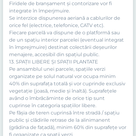
Firidele de branşament şi contorizare vor fi
integrate în împerjmuire.
Se interzice dispunerea aeriană a cablurilor de
orice fel (electrice, telefonice, CATV etc).
Fiecare parcelă va dispune de o platformă sau
de un spaţiu interior parcelei (eventual integrat
în împrejmuire) destinat colectării deşeurilor
menajere, accesibil din spaţiul public.
13. SPAŢII LIBERE ŞI SPAŢII PLANTATE
Pe ansamblul unei parcele, spaţiile verzi
organizate pe solul natural vor ocupa minim
40% din suprafaţa totală şi vor cuprinde exclusiv
vegetaţie (joasă, medie şi înaltă). Suprafeţele
având o îmbrăcăminte de orice tip sunt
cuprinse în categoria spaţiilor libere.
Pe fâşia de teren cuprinsă între stradă / spaţiu
public şi clădirile retrase de la alinimanent
(grădina de faţadă), minim 60% din suprafeţe vor
fi organizate ca spaţii verzi.