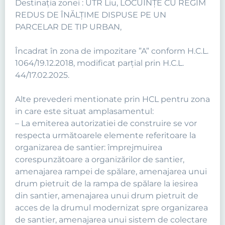
Destinația zonei : UTR Liu, LOCUINŢE CU REGIM
REDUS DE ÎNĂLŢIME DISPUSE PE UN
PARCELAR DE TIP URBAN,
Încadrat în zona de impozitare ”A” conform H.C.L.
1064/19.12.2018, modificat parțial prin H.C.L.
44/17.02.2025.
Alte prevederi mentionate prin HCL pentru zona
in care este situat amplasamentul:
– La emiterea autorizatiei de construire se vor
respecta următoarele elemente referitoare la
organizarea de santier: împrejmuirea
corespunzătoare a organizărilor de santier,
amenajarea rampei de spălare, amenajarea unui
drum pietruit de la rampa de spălare la iesirea
din santier, amenajarea unui drum pietruit de
acces de la drumul modernizat spre organizarea
de santier, amenajarea unui sistem de colectare