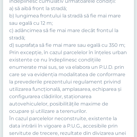
îndeplinesc cumulativ următoarele condiţii:
a) să aibă front la stradă;
b) lungimea frontului la stradă să fie mai mare
sau egală cu 12 m;
c) adâncimea să fie mai mare decât frontul la
stradă;
d) suprafaţa să fie mai mare sau egală cu 350 m;
Prin excepţie, în cazul parcelelor în înţeles urban
existente ce nu îndeplinesc condiţiile
enumerate mai sus, se va elabora un P.U.D. prin
care se va evidenţia modalitatea de conformare
la prevederile prezentului regulament privind
utilizarea funcţională, amplasarea, echiparea şi
configurarea clădirilor, staţionarea
autovehiculelor, posibilităţile maxime de
ocupare şi utilizare a terenurilor.
În cazul parcelelor neconstruite, existente la
data intrării în vigoare a P.U.G., accesibile prin
servitute de trecere, rezultate din divizarea unei