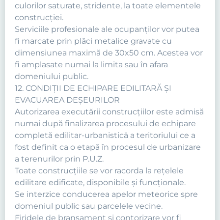
culorilor saturate, stridente, la toate elementele
construcţiei.
Serviciile profesionale ale ocupanţilor vor putea
fi marcate prin plăci metalice gravate cu
dimensiunea maximă de 30x50 cm. Acestea vor
fi amplasate numai la limita sau în afara
domeniului public.
12. CONDIŢII DE ECHIPARE EDILITARĂ ŞI
EVACUAREA DEŞEURILOR
Autorizarea executării construcţiilor este admisă
numai după finalizarea procesului de echipare
completă edilitar-urbanistică a teritoriului ce a
fost definit ca o etapă în procesul de urbanizare
a terenurilor prin P.U.Z.
Toate construcţiile se vor racorda la reţelele
edilitare edificate, disponibile şi funcţionale.
Se interzice conducerea apelor meteorice spre
domeniul public sau parcelele vecine.
Firidele de branşament şi contorizare vor fi