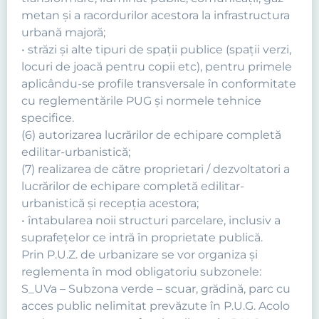
metan şi a racordurilor acestora la infrastructura
urbană majoră;
• străzi şi alte tipuri de spaţii publice (spaţii verzi,
locuri de joacă pentru copii etc), pentru primele
aplicându-se profile transversale în conformitate
cu reglementările PUG şi normele tehnice
specifice.
(6) autorizarea lucrărilor de echipare completă
edilitar-urbanistică;
(7) realizarea de către proprietari / dezvoltatori a
lucrărilor de echipare completă edilitar-
urbanistică şi recepţia acestora;
• întabularea noii structuri parcelare, inclusiv a
suprafeţelor ce intră în proprietate publică.
Prin P.U.Z. de urbanizare se vor organiza şi
reglementa în mod obligatoriu subzonele:
S_UVa – Subzona verde – scuar, grădină, parc cu
acces public nelimitat prevăzute în P.U.G. Acolo