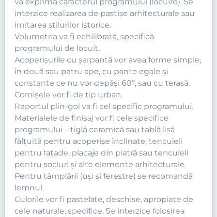
va exprima caracterul programului (locuire). Se
interzice realizarea de pastişe arhitecturale sau
imitarea stilurilor istorice.
Volumetria va fi echilibrată, specifică
programului de locuit.
Acoperişurile cu şarpantă vor avea forme simple,
în două sau patru ape, cu pante egale şi
constante ce nu vor depăşi 60º, sau cu terasă.
Cornişele vor fi de tip urban.
Raportul plin-gol va fi cel specific programului.
Materialele de finisaj vor fi cele specifice
programului – ţiglă ceramică sau tablă lisă
fălţuită pentru acoperişe înclinate, tencuieli
pentru faţade, placaje din piatră sau tencuieli
pentru socluri şi alte elemente arhitecturale.
Pentru tâmplării (uşi şi ferestre) se recomandă
lemnul.
Culorile vor fi pastelate, deschise, apropiate de
cele naturale, specifice. Se interzice folosirea