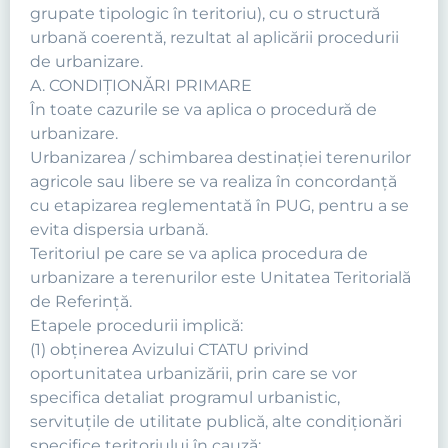
grupate tipologic în teritoriu), cu o structură
urbană coerentă, rezultat al aplicării procedurii
de urbanizare.
A. CONDIŢIONĂRI PRIMARE
În toate cazurile se va aplica o procedură de
urbanizare.
Urbanizarea / schimbarea destinaţiei terenurilor
agricole sau libere se va realiza în concordanţă
cu etapizarea reglementată în PUG, pentru a se
evita dispersia urbană.
Teritoriul pe care se va aplica procedura de
urbanizare a terenurilor este Unitatea Teritorială
de Referinţă.
Etapele procedurii implică:
(1) obţinerea Avizului CTATU privind
oportunitatea urbanizării, prin care se vor
specifica detaliat programul urbanistic,
servituţile de utilitate publică, alte condiţionări
specifice teritoriului în cauză;