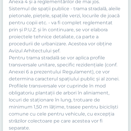
Anexa 4 şi a reglementărilor de mai jos.
Sistemul de spaţii publice - trama stradală, aleile
pietonale, pieţele, spaţiile verzi, locurile de joacă
pentru copii etc. - va fi complet reglementat
prin şi P.U.Z. şi în continuare, se vor elabora
proiectele tehnice detaliate, ca parte a
procedurii de urbanizare. Acestea vor obține
Avizul Arhitectului șef.
Pentru trama stradală se vor aplica profile
transversale unitare, specific rezidenţiale (conf.
Anexei 6 a prezentului Regulament), ce vor
determina caracterul spaţiului public şi al zonei.
Profilele transversale vor cuprinde în mod
obligatoriu plantaţii de arbori în aliniament,
locuri de staţionare în lung, trotuare de
minimum 1,50 m lăţime, trasee pentru biciclişti
comune cu cele pentru vehicule, cu excepţia
străzilor colectoare pe care acestea vor fi
separate.