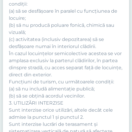
condiţii:
(a) să se desfăşoare în paralel cu funcţiunea de
locuire;
(b) să nu producă poluare fonică, chimică sau
vizuală;
(c) activitatea (inclusiv depozitarea) să se
desfăşoare numai în interiorul clădirii.
În cazul locuinţelor semicolective acestea se vor
amplasa exclusiv la parterul clădirilor, în partea
dinspre stradă, cu acces separat faţă de locuinţe,
direct din exterior.
Funcţiuni de turism, cu următoarele condiţii:
(a) să nu includă alimentaţie publică;
(b) să se obţină acordul vecinilor.
3. UTILIZĂRI INTERZISE
Sunt interzise orice utilizări, altele decât cele
admise la punctul 1 şi punctul 2.
Sunt interzise lucrări de terasament şi
sistematizare verticală de natură să afecteze