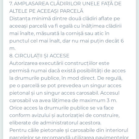
7. AMPLASAREA CLĂDIRILOR UNELE FAŢĂ DE
ALTELE PE ACEEAŞI PARCELĂ
Distanţa minimă dintre două clădiri aflate pe
aceeaşi parcelă va fi egală cu înălţimea clădirii
mai înalte, măsurată la cornişă sau atic în
punctul cel mai înalt, dar nu mai puţin decât 6
m.
8. CIRCULAŢII ŞI ACCESE
Autorizarea executării construcţiilor este
permisă numai dacă există posibilităţi de acces
la drumurile publice, în mod direct. De regulă,
pe o parcelă se pot prevedea un singur acces
pietonal şi un singur acces carosabil. Accesul
carosabil va avea lăţimea de maximum 3 m.
Orice acces la drumurile publice se va face
conform avizului şi autorizaţiei de construire,
eliberate de administratorul acestora.
Pentru căile pietonale şi carosabile din interiorul
parcelelor se recomandă utilizarea pavimentelor