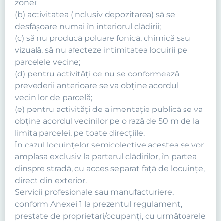
zonei;
(b) activitatea (inclusiv depozitarea) să se
desfăşoare numai în interiorul clădirii;
(c) să nu producă poluare fonică, chimică sau
vizuală, să nu afecteze intimitatea locuirii pe
parcelele vecine;
(d) pentru activităţi ce nu se conformează
prevederii anterioare se va obţine acordul
vecinilor de parcelă;
(e) pentru activităţi de alimentaţie publică se va
obţine acordul vecinilor pe o rază de 50 m de la
limita parcelei, pe toate direcţiile.
În cazul locuinţelor semicolective acestea se vor
amplasa exclusiv la parterul clădirilor, în partea
dinspre stradă, cu acces separat faţă de locuinţe,
direct din exterior.
Servicii profesionale sau manufacturiere,
conform Anexei 1 la prezentul regulament,
prestate de proprietari/ocupanţi, cu următoarele