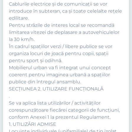
Cablurile electrice şi de comunicaţii se vor
introduce în subteran, ca şi toate celelalte reţele
edilitare.
Pentru străzile de interes local se recomandă
limitarea vitezei de deplasare a autovehiculelor
la 30 km/h.
În cadrul spaţiilor verzi / libere publice se vor
organiza locuri de joacă pentru copii, spaţii
pentru sport şi odihnă.
Mobilierul urban va fi integrat unui concept
coerent pentru imaginea urbană a spaţiilor
publice din întregul ansamblu.
SECŢIUNEA 2. UTILIZARE FUNCŢIONALĂ
.
Se va aplica lista utilizărilor / activităţilor
corespunzătoare fiecărei categorii de funcţiuni,
conform Anexei 1 la prezentul Regulament.
1. UTILIZĂRI ADMISE
Locuinţe individuale (unifamiliale) de tip izolat,