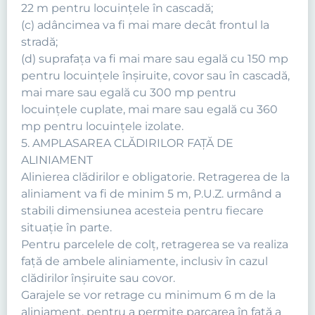
22 m pentru locuinţele în cascadă;
(c) adâncimea va fi mai mare decât frontul la
stradă;
(d) suprafaţa va fi mai mare sau egală cu 150 mp
pentru locuinţele înşiruite, covor sau în cascadă,
mai mare sau egală cu 300 mp pentru
locuinţele cuplate, mai mare sau egală cu 360
mp pentru locuinţele izolate.
5. AMPLASAREA CLĂDIRILOR FAŢĂ DE
ALINIAMENT
Alinierea clădirilor e obligatorie. Retragerea de la
aliniament va fi de minim 5 m, P.U.Z. urmând a
stabili dimensiunea acesteia pentru fiecare
situaţie în parte.
Pentru parcelele de colţ, retragerea se va realiza
faţă de ambele aliniamente, inclusiv în cazul
clădirilor înşiruite sau covor.
Garajele se vor retrage cu minimum 6 m de la
aliniament, pentru a permite parcarea în faţă a