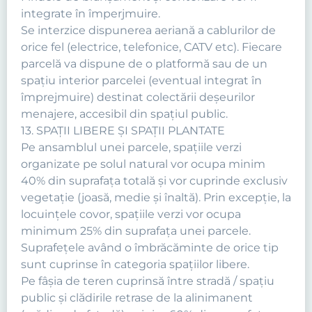
integrate în împerjmuire.
Se interzice dispunerea aeriană a cablurilor de
orice fel (electrice, telefonice, CATV etc). Fiecare
parcelă va dispune de o platformă sau de un
spaţiu interior parcelei (eventual integrat în
împrejmuire) destinat colectării deşeurilor
menajere, accesibil din spaţiul public.
13. SPAŢII LIBERE ŞI SPAŢII PLANTATE
Pe ansamblul unei parcele, spaţiile verzi
organizate pe solul natural vor ocupa minim
40% din suprafaţa totală şi vor cuprinde exclusiv
vegetaţie (joasă, medie şi înaltă). Prin excepţie, la
locuinţele covor, spaţiile verzi vor ocupa
minimum 25% din suprafaţa unei parcele.
Suprafeţele având o îmbrăcăminte de orice tip
sunt cuprinse în categoria spaţiilor libere.
Pe fâşia de teren cuprinsă între stradă / spaţiu
public şi clădirile retrase de la alinimanent