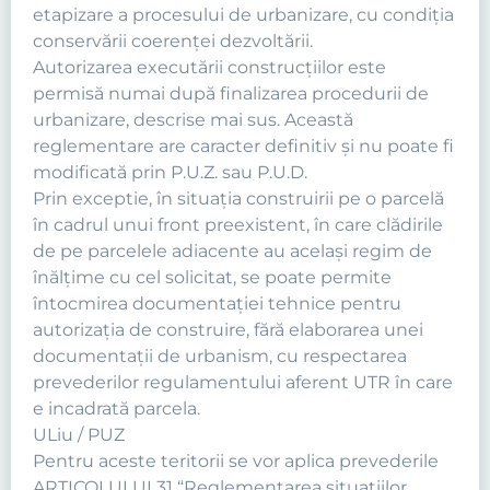
etapizare a procesului de urbanizare, cu condiţia
conservării coerenţei dezvoltării.
Autorizarea executării construcţiilor este
permisă numai după finalizarea procedurii de
urbanizare, descrise mai sus. Această
reglementare are caracter definitiv şi nu poate fi
modificată prin P.U.Z. sau P.U.D.
Prin exceptie, în situaţia construirii pe o parcelă
în cadrul unui front preexistent, în care clădirile
de pe parcelele adiacente au acelaşi regim de
înălţime cu cel solicitat, se poate permite
întocmirea documentaţiei tehnice pentru
autorizaţia de construire, fără elaborarea unei
documentaţii de urbanism, cu respectarea
prevederilor regulamentului aferent UTR în care
e incadrată parcela.
ULiu / PUZ
Pentru aceste teritorii se vor aplica prevederile
ARTICOLULUI 31 “Reglementarea situaţiilor