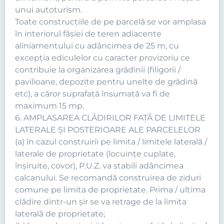
unui autoturism.
Toate construcţiile de pe parcelă se vor amplasa
în interiorul fâşiei de teren adiacente
aliniamentului cu adâncimea de 25 m, cu
excepţia ediculelor cu caracter provizoriu ce
contribuie la organizarea grădinii (filigorii /
pavilioane, depozite pentru unelte de grădină
etc), a căror suprafaţă însumată va fi de
maximum 15 mp.
6. AMPLASAREA CLĂDIRILOR FAŢĂ DE LIMITELE
LATERALE ŞI POSTERIOARE ALE PARCELELOR
(a) în cazul construirii pe limita / limitele laterală /
laterale de proprietate (locuinţe cuplate,
înşiruite, covor), P.U.Z. va stabili adâncimea
calcanului. Se recomandă construirea de ziduri
comune pe limita de proprietate. Prima / ultima
clădire dintr-un şir se va retrage de la limita
laterală de proprietate;