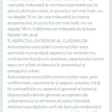
cascadă, măsurată la cornişa superioară sau la
aticul ultimului nivel, în punctul cel mai înalt, nu
va depăşi 15 m, iar cea măsurată la coama
acoperişului, în punctul cel mai înalt, nu va
depăşi 18 m. Înălţimea se măsoară de la baza
faţadei din aval.
11. ASPECTUL EXTERIOR AL CLĂDIRILOR
Autorizarea executării construcţiilor este
permisă numai dacă aspectul lor exterior nu
contravine funcţiunii acestora, caracterului zonei
aşa cum a fost el descris în preambul şi
peisajului urban.
Autorizarea executării construcţiilor care, prin
conformare, volumetrie şi aspect exterior, intră
în contradicţie cu aspectul general al zonei şi
depreciază valorile general acceptate ale
urbanismului şi arhitecturii, este interzisă.
Arhitectura clădirilor va fi de factură modernă şi