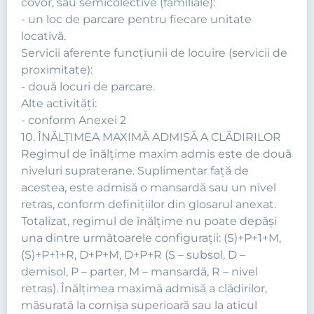
covor, sau semicolective (familiale):
- un loc de parcare pentru fiecare unitate
locativă.
Servicii aferente funcţiunii de locuire (servicii de
proximitate):
- două locuri de parcare.
Alte activităţi:
- conform Anexei 2
10. ÎNĂLŢIMEA MAXIMĂ ADMISĂ A CLĂDIRILOR
Regimul de înălţime maxim admis este de două
niveluri supraterane. Suplimentar faţă de
acestea, este admisă o mansardă sau un nivel
retras, conform definiţiilor din glosarul anexat.
Totalizat, regimul de înălţime nu poate depăşi
una dintre următoarele configuraţii: (S)+P+1+M,
(S)+P+1+R, D+P+M, D+P+R (S – subsol, D –
demisol, P – parter, M – mansardă, R – nivel
retras). Înălţimea maximă admisă a clădirilor,
măsurată la cornişa superioară sau la aticul