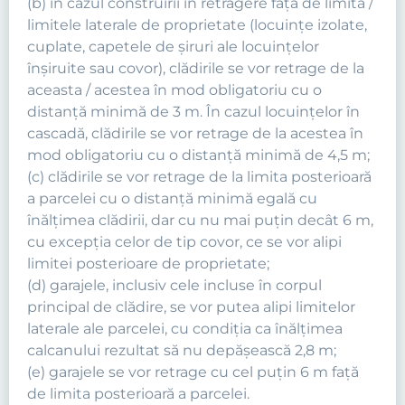
(b) în cazul construirii în retragere faţă de limita /
limitele laterale de proprietate (locuinţe izolate,
cuplate, capetele de şiruri ale locuinţelor
înşiruite sau covor), clădirile se vor retrage de la
aceasta / acestea în mod obligatoriu cu o
distanţă minimă de 3 m. În cazul locuinţelor în
cascadă, clădirile se vor retrage de la acestea în
mod obligatoriu cu o distanţă minimă de 4,5 m;
(c) clădirile se vor retrage de la limita posterioară
a parcelei cu o distanţă minimă egală cu
înălţimea clădirii, dar cu nu mai puţin decât 6 m,
cu excepţia celor de tip covor, ce se vor alipi
limitei posterioare de proprietate;
(d) garajele, inclusiv cele incluse în corpul
principal de clădire, se vor putea alipi limitelor
laterale ale parcelei, cu condiţia ca înălţimea
calcanului rezultat să nu depăşească 2,8 m;
(e) garajele se vor retrage cu cel puţin 6 m faţă
de limita posterioară a parcelei.