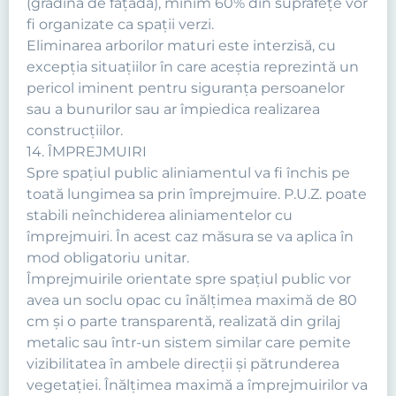
(grădina de faţadă), minim 60% din suprafeţe vor
fi organizate ca spaţii verzi.
Eliminarea arborilor maturi este interzisă, cu
excepţia situaţiilor în care aceştia reprezintă un
pericol iminent pentru siguranţa persoanelor
sau a bunurilor sau ar împiedica realizarea
construcţiilor.
14. ÎMPREJMUIRI
Spre spaţiul public aliniamentul va fi închis pe
toată lungimea sa prin împrejmuire. P.U.Z. poate
stabili neînchiderea aliniamentelor cu
împrejmuiri. În acest caz măsura se va aplica în
mod obligatoriu unitar.
Împrejmuirile orientate spre spaţiul public vor
avea un soclu opac cu înălţimea maximă de 80
cm şi o parte transparentă, realizată din grilaj
metalic sau într-un sistem similar care pemite
vizibilitatea în ambele direcţii şi pătrunderea
vegetaţiei. Înălţimea maximă a împrejmuirilor va