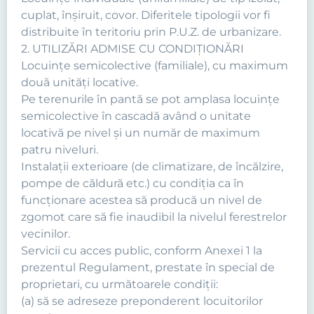
cuplat, înşiruit, covor. Diferitele tipologii vor fi
distribuite în teritoriu prin P.U.Z. de urbanizare.
2. UTILIZĂRI ADMISE CU CONDIŢIONĂRI
Locuinţe semicolective (familiale), cu maximum
două unităţi locative.
Pe terenurile în pantă se pot amplasa locuinţe
semicolective în cascadă având o unitate
locativă pe nivel şi un număr de maximum
patru niveluri.
Instalaţii exterioare (de climatizare, de încălzire,
pompe de căldură etc.) cu condiţia ca în
funcţionare acestea să producă un nivel de
zgomot care să fie inaudibil la nivelul ferestrelor
vecinilor.
Servicii cu acces public, conform Anexei 1 la
prezentul Regulament, prestate în special de
proprietari, cu următoarele condiţii:
(a) să se adreseze preponderent locuitorilor