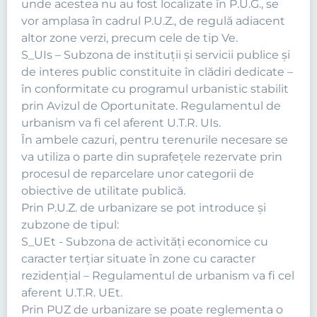
unde acestea nu au fost localizate în P.U.G., se
vor amplasa în cadrul P.U.Z., de regulă adiacent
altor zone verzi, precum cele de tip Ve.
S_UIs – Subzona de instituţii şi servicii publice şi
de interes public constituite în clădiri dedicate –
în conformitate cu programul urbanistic stabilit
prin Avizul de Oportunitate. Regulamentul de
urbanism va fi cel aferent U.T.R. UIs.
În ambele cazuri, pentru terenurile necesare se
va utiliza o parte din suprafeţele rezervate prin
procesul de reparcelare unor categorii de
obiective de utilitate publică.
Prin P.U.Z. de urbanizare se pot introduce şi
zubzone de tipul:
S_UEt - Subzona de activităţi economice cu
caracter terţiar situate în zone cu caracter
rezidenţial – Regulamentul de urbanism va fi cel
aferent U.T.R. UEt.
Prin PUZ de urbanizare se poate reglementa o