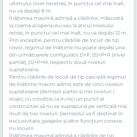
ultimului nivel neretras, în punctul cel mai înalt,
nu va depăşi 8 m.
Înălţimea maximă admisă a clădirilor, măsurată
la coama acoperişului sau la aticul nivelului
retras, în punctul cel mai înalt, nu va depăşi 12 m.
Prin excepţie, pentru clădirile de locuit de tip
covor, regimul de înălţime nu poate depăşi una
din următoarele configuraţii: D+P, (S)+P+R (nivel
parţial), (S)+P+M, respectiv două niveluri
supraterane.
Pentru clădirile de locuit de tip cascadă regimul
de înălţime maxim admis este de cinci niveluri
supraterane (demisol, parter şi trei niveluri /
etaje), cu condiţia ca în nici un punct al
construcţiei să nu se suprapună pe verticală mai
mult de trei niveluri. Demisolul va fi destinat în
exclusivitate garajelor şi altor funcţiuni conexe,
nu locuirii.
Înălţimea maximă admisă a clădirilor de tip