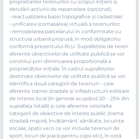
proprietarilor terenurilor cu scopul iniţierii şi
derulării acţiunii de reparcelare (opţional);
• reactualizarea bazei topografice şi cadastrale;
• unificarea (comasarea) virtuală a terenurilor;
• remodelarea parcelarului în conformitate cu
structura urbană propusă, în mod obligatoriu
conformă prezentului RLU. Suprafeţele de teren
aferente obiectivelor de utilitate publică se vor
constitui prin diminuarea proporţională a
proprietăţilor iniţiale. În cadrul suprafeţelor
destinate obiecivelor de utilitate publică se vor
identifica două categorii de terenuri – cele
aferente tramei stradale şi infrastructurii edilitare
de interes local (în general ocupând 20 – 25% din
suprafaţa totală) şi cele aferente celorlalte
categorii de obiective de interes public (trama
stradală majoră, învăţământ, sănătate, locuinţe
sociale, spaţii verzi ce vor include terenuri de
sport, locuri de joacă pentru copii etc), în cotă