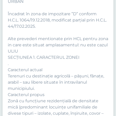
URBAN
Încadrat în zona de impozitare ”D” conform
H.C.L. 1064/19.12.2018, modificat parțial prin H.C.L.
44/17.02.2025.
Alte prevederi mentionate prin HCL pentru zona
in care este situat amplasamentul: nu este cazul
ULIU
SECŢIUNEA 1. CARACTERUL ZONEI
.
Caracterul actual
Terenuri cu destinaţie agricolă – păşuni, fânaţe,
arabil – sau libere situate în intravilanul
municipiului.
Caracterul propus
Zonă cu funcţiune rezidenţială de densitate
mică (predominant locuinţe unifamiliale de
divese tipuri – izolate, cuplate, înşiruite, covor –