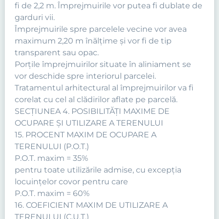
fi de 2,2 m. Împrejmuirile vor putea fi dublate de
garduri vii.
Împrejmuirile spre parcelele vecine vor avea
maximum 2,20 m înălţime şi vor fi de tip
transparent sau opac.
Porţile împrejmuirilor situate în aliniament se
vor deschide spre interiorul parcelei.
Tratamentul arhitectural al împrejmuirilor va fi
corelat cu cel al clădirilor aflate pe parcelă.
SECŢIUNEA 4. POSIBILITĂŢI MAXIME DE
OCUPARE ŞI UTILIZARE A TERENULUI
15. PROCENT MAXIM DE OCUPARE A
TERENULUI (P.O.T.)
P.O.T. maxim = 35%
pentru toate utilizările admise, cu excepţia
locuinţelor covor pentru care
P.O.T. maxim = 60%
16. COEFICIENT MAXIM DE UTILIZARE A
TERENULUI (C.U.T.)