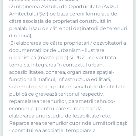
(2) obţinerea Avizului de Oportunitate (Avizul
Arhitectului Şef) pe baza cererii formulate de
către asociaţia de proprietari constituită în
prealabil (sau de către toţi deţinătorii de terenuri
din zonă);
(3) elaborarea de către proprietari / dezvoltatori a
documentaţiilor de urbanism - ilustrare
urbanistică (masterplan) şi PUZ - ce vor trata
teme ca: integrarea în contextul urban,
accesibilitatea, zonarea, organizarea spaţial-
funcţională, traficul, infrastructura edilitară,
sistemul de spaţii publice, servituţile de utilitate
publică ce grevează teritoriul respectiv,
reparcelarea terenurilor, parametrii tehnico-
economici (pentru care se recomandă
elaborarea unui studiu de fezabilitate) etc.
Reparcelarea terenurilor cuprinde următorii paşi:
• constituirea asociaţiei temporare a