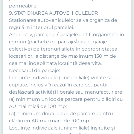
permeabile.
9. STAŢIONAREA AUTOVEHICULELOR
Staţionarea autovehiculelor se va organiza de
regulă în interiorul parcelei.
Alternativ, parcajele / garajele pot fi organizate în
comun (pachete de parcaje/garaje, garaje
colective) pe terenuri aflate în coproprietatea
locatarilor, la distanţe de maximum 150 m de
cea mai îndepărtată locuinţă deservită.
Necesarul de parcaje:
Locuinţe individuale (unifamiliale) izolate sau
cuplate, inclusiv în cazul în care ocupanţii
desfăşoară activităţi liberale sau manufacturiere:
(a) minimum un loc de parcare pentru clădiri cu
AU mai mică de 100 mp;
(b) minimum două locuri de parcare pentru
clădiri cu AU mai mare de 100 mp.
Locuinţe individuale (unifamiliale) înşiruite şi