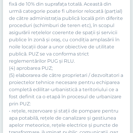
fixă de 10% din suprafaţa totală. Această din
urmă categorie poate fi ulterior relocată (parţial)
de către administraţia publică locală prin diferite
proceduri (schimburi de teren etc), în scopul
asigurării reţelelor coerente de spaţii şi servicii
publice în zonă şi oraş, cu condiţia amplasării în
noile locaţii doar a unor obiective de utilitate
publică. PUZ se va conforma strict
reglementărilor PUG şi RLU.
(4) aprobarea PUZ;
(5) elaborarea de către proprietari / dezvoltatori a
proiectelor tehnice necesare pentru echiparea
completă edilitar-urbanistică a teritoriului ce a
fost definit ca o etapă în procesul de urbanizare
prin PUZ:
• reţele, rezervoare şi staţii de pompare pentru
apa potabilă, reţele de canalizare şi gestiunea
apelor meteorice, reţele electrice şi puncte de
transformare, iluminat public, comunicaţii, gaz